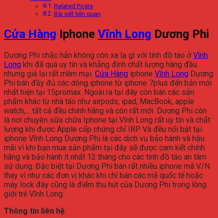
Related Posts
Bài viết liên quan
Cửa Hàng
Iphone
Vĩnh Long
Dương Phi
Dương Phi chắc hẳn không còn xa lạ gì với tính đồ táo ở
Vĩnh
Long
khi đã quá uy tín và khẳng định chất lượng hàng đầu
nhưng giá lại rất mềm mại.
Cửa Hàng
iphone
Vĩnh Long
Dương
Phi bán đầy đủ các dòng iphone từ iphone 7plus đến bản mới
nhất hiện tại 15promax. Ngoài ra tại đây còn bán các sản
phẩm khác từ nhà táo như airpods, ipad, MacBook, apple
watch,… tất cả đều chính hãng và còn rất mới. Dương Phi còn
là nơi chuyên sữa chữa Iphone tại Vĩnh Long rất uy tín và chất
lượng khi được Apple cấp chứng chỉ IRP. Và đều nổi bật tại
iphone Vĩnh Long Dương Phi là các dịch vụ bảo hành và hậu
mãi vì khi bạn mua sản phẩm tại đây sẽ được cam kết chính
hãng và bảo hành ít nhất 12 tháng cho các tính đồ táo an tâm
sử dụng. Đặc biệt tại Dương Phi bán rất nhiều iphone mã V/N
thay vì như các đơn vị khác khi chỉ bán các mã quốc tế hoặc
máy lock đây cũng là điểm thu hút của Dương Phi trong lòng
giới trẻ Vĩnh Long.
Thông tin liên hệ
: