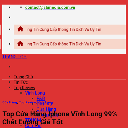
Chuyển
contact@sbmedia.com.vn
đến
nội
dung
g Thông Tin Cung Cấp thông Tin Dịch Vụ Uy Tín
g Thông Tin Cung Cấp thông Tin Dịch Vụ Uy Tín
TRANG TOP
Trang Chủ
Tin Tức
Top Review
Vĩnh Long
F&B
Cửa Hàng
,
Top Review
,
Vĩnh Long
Dịch Vụ
Cửa Hàng
Top Cửa Hàng Iphone Vĩnh Long 99%
Cộng đồng
TPHCM
Chất Lượng Giá Tốt
Cần Thơ