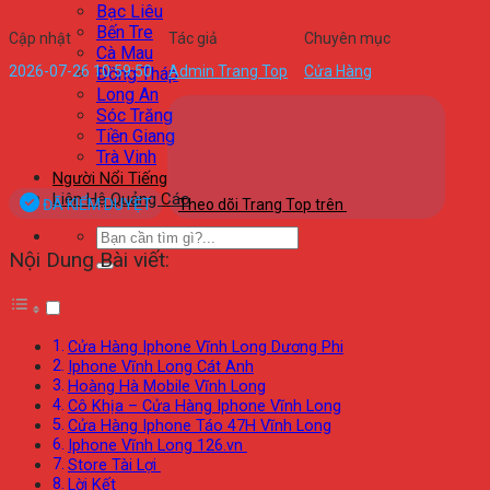
Bạc Liêu
Bến Tre
Cập nhật
Tác giả
Chuyên mục
Cà Mau
2026-07-26 10:59:50
Admin Trang Top
Cửa Hàng
Đồng Tháp
Long An
Sóc Trăng
Tiền Giang
Trà Vinh
Người Nổi Tiếng
Liên Hệ Quảng Cáo
ĐÃ KIỂM DUYỆT
Theo dõi Trang Top trên
Nội Dung Bài viết:
Cửa Hàng Iphone Vĩnh Long Dương Phi
Iphone Vĩnh Long Cát Anh
Hoàng Hà Mobile Vĩnh Long
Cô Khịa – Cửa Hàng Iphone Vĩnh Long
Cửa Hàng Iphone Táo 47H Vĩnh Long
Iphone Vĩnh Long 126.vn
Store Tài Lợi
Lời Kết