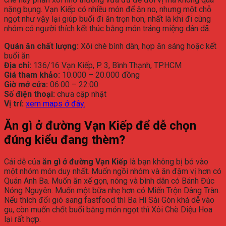
nặng bụng. Vạn Kiếp có nhiều món để ăn no, nhưng một chỗ
ngọt như vậy lại giúp buổi đi ăn trọn hơn, nhất là khi đi cùng
nhóm có người thích kết thúc bằng món tráng miệng dân dã.
Quán ăn chất lượng:
Xôi chè bình dân, hợp ăn sáng hoặc kết
buổi ăn
Địa chỉ:
136/16 Vạn Kiếp, P. 3, Bình Thạnh, TP.HCM
Giá tham khảo:
10.000 – 20.000 đồng
Giờ mở cửa:
06:00 – 22:00
Số điện thoại:
chưa cập nhật
Vị trí:
xem maps ở đây.
Ăn gì ở đường Vạn Kiếp để dễ chọn
đúng kiểu đang thèm?
Cái dễ của
ăn gì ở đường Vạn Kiếp
là bạn không bị bó vào
một nhóm món duy nhất. Muốn ngồi nhóm và ăn đậm vị hơn có
Quán Anh Ba. Muốn ăn xế gọn, nóng và bình dân có Bánh Đúc
Nóng Nguyên. Muốn một bữa nhẹ hơn có Miến Trộn Dâng Tràn.
Nếu thích đổi gió sang fastfood thì Ba Hí Sài Gòn khá dễ vào
gu, còn muốn chốt buổi bằng món ngọt thì Xôi Chè Diệu Hoa
lại rất hợp.