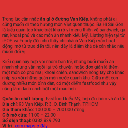
Trong lúc cân nhắc
ăn gì ở đường Vạn Kiếp
, không phải ai
cũng muốn đi theo hướng món Việt quen thuộc. Ba Hí Sài Gòn
là kiểu quán tạo khác biệt khá rõ vì menu thiên về sandwich, gà
rán, khoai phủ và các món ăn nhanh kiểu Mỹ. Listing hiện tại từ
iPOS và Foody đều cho thấy chi nhánh Vạn Kiếp vẫn hoạt
động, mở từ trưa đến tối, nên đây là điểm khá dễ cân nhắc nếu
muốn đổi vị.
Kiểu quán này hợp với nhóm bạn trẻ, những buổi muốn ăn
nhanh nhưng vẫn ngồi lại trò chuyện, hoặc đơn giản là thèm
một món có phô mai, khoai chiên, sandwich nóng tay cho khác
nhịp so với những quán món nước quanh khu. Giữa một con
đường nhiều món bình dân, có một điểm fastfood như vậy
cũng làm danh sách bớt một màu hơn.
Quán ăn chất lượng:
Fastfood kiểu Mỹ, hợp đi nhóm và ăn tối
Địa chỉ:
93 Vạn Kiếp, P. 3, Q. Bình Thạnh, TP.HCM
Giá tham khảo:
100.000 – 200.000 đồng
Giờ mở cửa:
11:00 – 22:00
Số điện thoại:
0382 829 793
Vị trí:
xem maps ở đây.