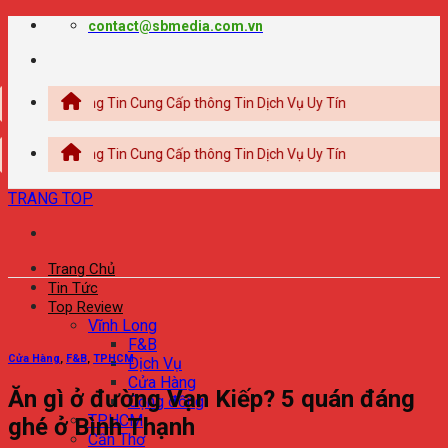
Chuyển
contact@sbmedia.com.vn
đến
nội
dung
Thông Tin Cung Cấp thông Tin Dịch Vụ Uy Tín
Thông Tin Cung Cấp thông Tin Dịch Vụ Uy Tín
TRANG TOP
Trang Chủ
Tin Tức
Top Review
Vĩnh Long
F&B
Cửa Hàng
,
F&B
,
TPHCM
Dịch Vụ
Cửa Hàng
Ăn gì ở đường Vạn Kiếp? 5 quán đáng
Cộng đồng
TPHCM
ghé ở Bình Thạnh
Cần Thơ