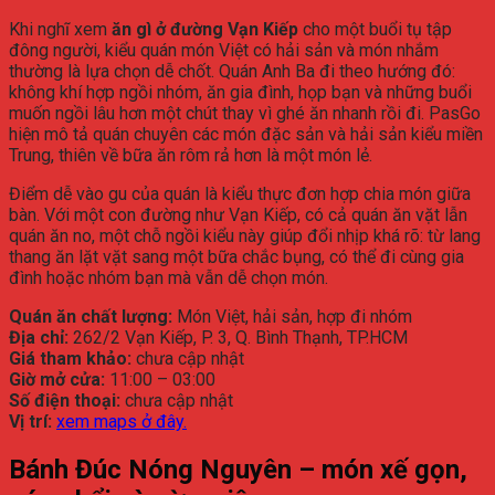
Khi nghĩ xem
ăn gì ở đường Vạn Kiếp
cho một buổi tụ tập
đông người, kiểu quán món Việt có hải sản và món nhắm
thường là lựa chọn dễ chốt. Quán Anh Ba đi theo hướng đó:
không khí hợp ngồi nhóm, ăn gia đình, họp bạn và những buổi
muốn ngồi lâu hơn một chút thay vì ghé ăn nhanh rồi đi. PasGo
hiện mô tả quán chuyên các món đặc sản và hải sản kiểu miền
Trung, thiên về bữa ăn rôm rả hơn là một món lẻ.
Điểm dễ vào gu của quán là kiểu thực đơn hợp chia món giữa
bàn. Với một con đường như Vạn Kiếp, có cả quán ăn vặt lẫn
quán ăn no, một chỗ ngồi kiểu này giúp đổi nhịp khá rõ: từ lang
thang ăn lặt vặt sang một bữa chắc bụng, có thể đi cùng gia
đình hoặc nhóm bạn mà vẫn dễ chọn món.
Quán ăn chất lượng:
Món Việt, hải sản, hợp đi nhóm
Địa chỉ:
262/2 Vạn Kiếp, P. 3, Q. Bình Thạnh, TP.HCM
Giá tham khảo:
chưa cập nhật
Giờ mở cửa:
11:00 – 03:00
Số điện thoại:
chưa cập nhật
Vị trí:
xem maps ở đây.
Bánh Đúc Nóng Nguyên – món xế gọn,