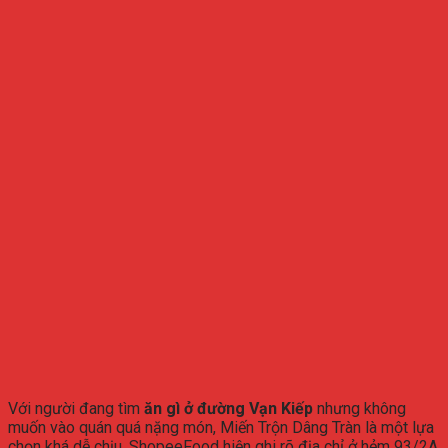
Với người đang tìm
ăn gì ở đường Vạn Kiếp
nhưng không
muốn vào quán quá nặng món, Miến Trộn Dâng Tràn là một lựa
chọn khá dễ chịu. ShopeeFood hiện ghi rõ địa chỉ ở hẻm 93/2A