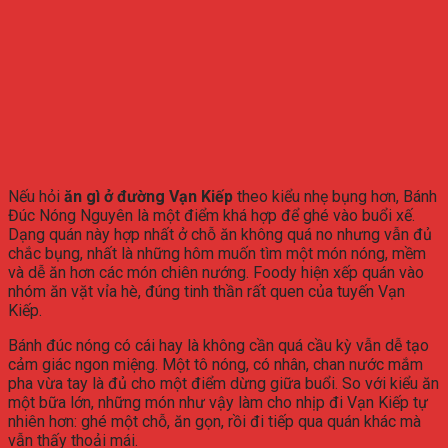
Nếu hỏi
ăn gì ở đường Vạn Kiếp
theo kiểu nhẹ bụng hơn, Bánh
Đúc Nóng Nguyên là một điểm khá hợp để ghé vào buổi xế.
Dạng quán này hợp nhất ở chỗ ăn không quá no nhưng vẫn đủ
chắc bụng, nhất là những hôm muốn tìm một món nóng, mềm
và dễ ăn hơn các món chiên nướng. Foody hiện xếp quán vào
nhóm ăn vặt vỉa hè, đúng tinh thần rất quen của tuyến Vạn
Kiếp.
Bánh đúc nóng có cái hay là không cần quá cầu kỳ vẫn dễ tạo
cảm giác ngon miệng. Một tô nóng, có nhân, chan nước mắm
pha vừa tay là đủ cho một điểm dừng giữa buổi. So với kiểu ăn
một bữa lớn, những món như vậy làm cho nhịp đi Vạn Kiếp tự
nhiên hơn: ghé một chỗ, ăn gọn, rồi đi tiếp qua quán khác mà
vẫn thấy thoải mái.