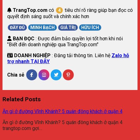
TrangTop.com
có
tiêu chí rõ ràng giúp bạn đọc có
4
quyết định sáng suốt và chính xác hơn
ĐẦY ĐỦ
MINH BẠCH
GIÁ TRỊ
HỮU ÍCH
BẠN ĐỌC
: Được đảm bảo quyền lợi tốt hơn khi nói
"Biết đến doanh nghiệp qua TrangTop.com"
DOANH NGHIỆP
: Đăng tải thông tin. Liên hệ
Zalo hỗ
trợ nhanh TẠI ĐÂY
Chia sẻ
Related Posts
Ăn gì ở đường Vĩnh Khánh? 5 quán đông khách ở quận 4
Ăn gì ở đường Vĩnh Khánh? 5 quán đông khách ở quận 4
trangtop.com gợi…