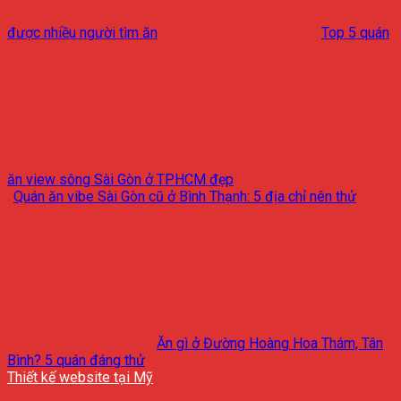
được nhiều người tìm ăn
Top 5 quán
ăn view sông Sài Gòn ở TPHCM đẹp
Quán ăn vibe Sài Gòn cũ ở Bình Thạnh: 5 địa chỉ nên thử
Ăn gì ở Đường Hoàng Hoa Thám, Tân
Bình? 5 quán đáng thử
Thiết kế website tại Mỹ