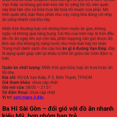
Vạn Kiếp và khung giờ bán kéo dài từ sáng tới tối, nên quán
này khá tiện cho cả bữa trưa lẫn bữa tối muộn vừa phải. Mô
hình quán nhỏ, bán theo phần như vậy cũng khá đúng với nhịp
ăn uống nhanh của khu này.
Miến trộn thường hợp với những hôm muốn ăn gọn, không
ngấy và không quá nặng bụng. Cái thú của món này là trộn đều
lên rồi ăn ngay khi sợi còn dai, phần topping vẫn giữ được độ
khô ráo chứ không bị nặng nước như món bún hay mì chan.
Trong một danh sách cho câu hỏi
ăn gì ở đường Vạn Kiếp
, đây
là dạng quán giúp cân lại khẩu vị khá ổn giữa các món đậm vị
hơn.
Quán ăn chất lượng:
Miến trộn gọn bữa, hợp ăn trưa hoặc ăn
tối nhẹ
Địa chỉ:
93/2A Vạn Kiếp, P. 3, Bình Thạnh, TP.HCM
Giá tham khảo:
chưa cập nhật
Giờ mở cửa:
08:00 – 21:51
Số điện thoại:
chưa cập nhật
Vị trí:
xem maps ở đây.
Ba Hí Sài Gòn – đổi gió với đồ ăn nhanh
kiểu Mỹ, hợp nhóm bạn trẻ