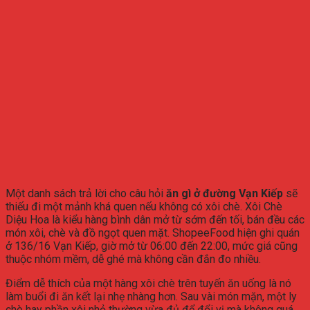
Một danh sách trả lời cho câu hỏi
ăn gì ở đường Vạn Kiếp
sẽ
thiếu đi một mảnh khá quen nếu không có xôi chè. Xôi Chè
Diệu Hoa là kiểu hàng bình dân mở từ sớm đến tối, bán đều các
món xôi, chè và đồ ngọt quen mặt. ShopeeFood hiện ghi quán
ở 136/16 Vạn Kiếp, giờ mở từ 06:00 đến 22:00, mức giá cũng
thuộc nhóm mềm, dễ ghé mà không cần đắn đo nhiều.
Điểm dễ thích của một hàng xôi chè trên tuyến ăn uống là nó
làm buổi đi ăn kết lại nhẹ nhàng hơn. Sau vài món mặn, một ly
chè hay phần xôi nhỏ thường vừa đủ để đổi vị mà không quá