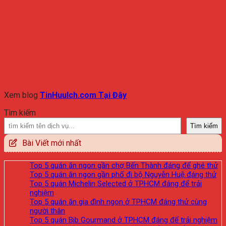
Xem blog
TinHuuIch.com Tại Đây
Tìm kiếm
Tìm kiếm
Bài Viết mới nhất
Top 5 quán ăn ngon gần chợ Bến Thành đáng để ghé thử
Top 5 quán ăn ngon gần phố đi bộ Nguyễn Huệ đáng thử
Top 5 quán Michelin Selected ở TPHCM đáng để trải
nghiệm
Top 5 quán ăn gia đình ngon ở TPHCM đáng thử cùng
người thân
Top 5 quán Bib Gourmand ở TPHCM đáng để trải nghiệm