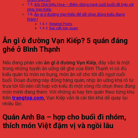
Xôi Chè Diệu Hoa – điểm dừng ngọt cuối buổi rất hợp với
nhịp Vạn Kiếp
Ăn gì ở đường Vạn Kiếp để dễ chọn đúng kiểu đang
thèm?
Related Posts
Bài viết liên quan
Ăn gì ở đường Vạn Kiếp? 5 quán đáng
ghé ở Bình Thạnh
Nếu đang phân vân
ăn gì ở đường Vạn Kiếp
, đây vẫn là một
trong những tuyến ăn uống dễ ghé của Bình Thạnh vì có đủ
kiểu quán từ món no bụng, món ăn xế cho tới đồ ngọt cuối
buổi. Đoạn đường này đông hàng quán, nhịp ăn uống khá rõ từ
trưa tới tối nên rất hợp với kiểu đi một vòng rồi chọn theo đúng
món mình đang thèm. Với những ai hay tìm quán theo từng khu
trên
trangtop.com
,
Vạn Kiếp vẫn là cái tên khá dễ quay lại
nhiều lần.
Quán Anh Ba – hợp cho buổi đi nhóm,
thích món Việt đậm vị và ngồi lâu