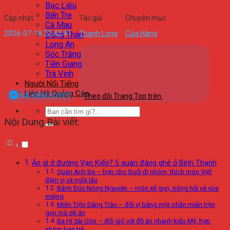
Bạc Liêu
Bến Tre
Cập nhật
Tác giả
Chuyên mục
Cà Mau
2026-07-18 22:42:41
Thanh Long
Cửa Hàng
Đồng Tháp
Long An
Sóc Trăng
Tiền Giang
Trà Vinh
Người Nổi Tiếng
Liên Hệ Quảng Cáo
ĐÃ KIỂM DUYỆT
Theo dõi Trang Top trên
Nội Dung Bài viết:
Ăn gì ở đường Vạn Kiếp? 5 quán đáng ghé ở Bình Thạnh
Quán Anh Ba – hợp cho buổi đi nhóm, thích món Việt
đậm vị và ngồi lâu
Bánh Đúc Nóng Nguyên – món xế gọn, nóng hổi và vừa
miệng
Miến Trộn Dâng Tràn – đổi vị bằng một phần miến trộn
gọn mà dễ ăn
Ba Hí Sài Gòn – đổi gió với đồ ăn nhanh kiểu Mỹ, hợp
nhóm bạn trẻ