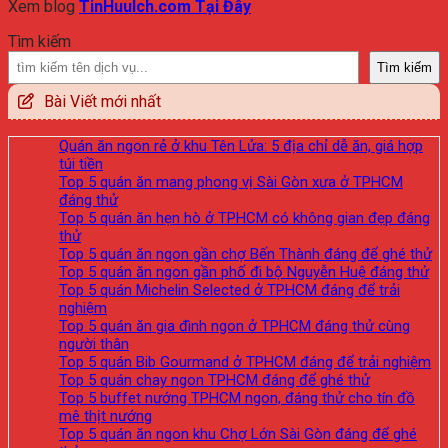
Xem blog
TinHuuIch.com Tại Đây
Tìm kiếm
Tìm kiếm
Bài Viết mới nhất
Quán ăn ngon rẻ ở khu Tên Lửa: 5 địa chỉ dễ ăn, giá hợp
túi tiền
Top 5 quán ăn mang phong vị Sài Gòn xưa ở TPHCM
đáng thử
Top 5 quán ăn hẹn hò ở TPHCM có không gian đẹp đáng
thử
Top 5 quán ăn ngon gần chợ Bến Thành đáng để ghé thử
Top 5 quán ăn ngon gần phố đi bộ Nguyễn Huệ đáng thử
Top 5 quán Michelin Selected ở TPHCM đáng để trải
nghiệm
Top 5 quán ăn gia đình ngon ở TPHCM đáng thử cùng
người thân
Top 5 quán Bib Gourmand ở TPHCM đáng để trải nghiệm
Top 5 quán chay ngon TPHCM đáng để ghé thử
Top 5 buffet nướng TPHCM ngon, đáng thử cho tín đồ
mê thịt nướng
Top 5 quán ăn ngon khu Chợ Lớn Sài Gòn đáng để ghé