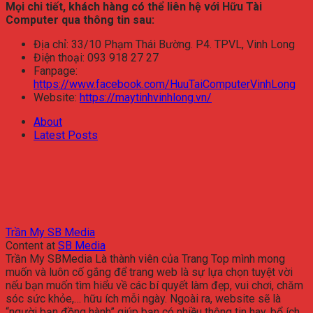
Mọi chi tiết, khách hàng có thể liên hệ với Hữu Tài
Computer qua thông tin sau:
Địa chỉ: 33/10 Phạm Thái Bường. P4. TPVL, Vinh Long
Điện thoại: 093 918 27 27
Fanpage:
https://www.facebook.com/HuuTaiComputerVinhLong
Website:
https://maytinhvinhlong.vn/
About
Latest Posts
Trần My SB Media
Content
at
SB Media
Trần My SBMedia Là thành viên của Trang Top mình mong
muốn và luôn cố gắng để trang web là sự lựa chọn tuyệt vời
nếu bạn muốn tìm hiểu về các bí quyết làm đẹp, vui chơi, chăm
sóc sức khỏe,… hữu ích mỗi ngày. Ngoài ra, website sẽ là
“người bạn đồng hành” giúp bạn có nhiều thông tin hay, bổ ích,