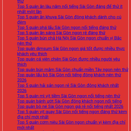
thử
Top 5 quán ăn lâu năm nổi tiếng Sài Gòn đáng để thử ít
nhất một lần
Top 5 quán ăn khuya Sài Gòn đông khách dành cho cú
đêm
Top 5 quán phá lấu Sài Gòn ngon nổi tiếng đáng thử
Top 5 quán ăn sáng Sài Gòn ngon rẻ đáng thử
Top 5 quán bún chả Hà Nội Sài Gòn ngon chuẩn vị Bắc
nên thử
Top quán dimsum Sài Gòn ngon giá tốt được nhiều thực
khách yêu thích
Top quán cá viên chiên Sài Gòn được nhiều người yêu
thích
Top quán bún mắm Sài Gòn chuẩn miền Tây ngon nên thử
Top quán lẩu bò Sài Gòn nổi tiếng đông khách nên thử
2026
Top 5 quán hải sản ngon rẻ Sài Gòn đông khách nhất
2026
Top 5 quán mì vịt tiềm Sài Gòn ngon nổi tiếng nên thử
Top quán bánh ướt Sài Gòn đông khách ngon nổi tiếng
Top quán bò né Sài Gòn ngon giá rẻ nổi tiếng nhất 2026
Top 5 quán vịt quay Sài Gòn nổi tiếng ngon đáng thử kèm
địa chỉ mới nhất
Top 5 quán cơm niêu Sài Gòn ngon chuẩn vị kèm địa chỉ
mới nhất