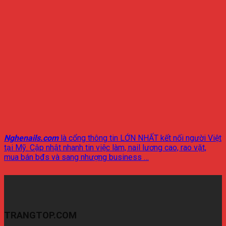
Nghenails.com
là cổng thông tin LỚN NHẤT kết nối người Việt
tại Mỹ. Cập nhật nhanh tin việc làm, nail lương cao, rao vặt,
mua bán bđs và sang nhượng business …
TRANGTOP.COM