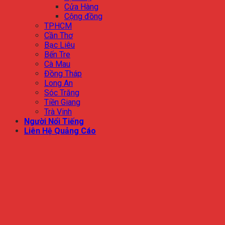
Cửa Hàng
Cộng đồng
TPHCM
Cần Thơ
Bạc Liêu
Bến Tre
Cà Mau
Đồng Tháp
Long An
Sóc Trăng
Tiền Giang
Trà Vinh
Người Nổi Tiếng
Liên Hệ Quảng Cáo