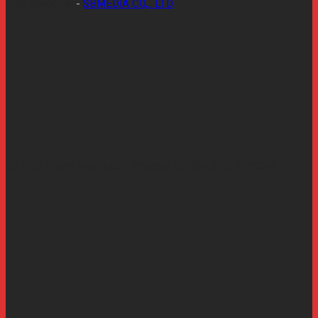
Trực thuộc tại
-
SBMEDIA CO,.. LTD
Số 345, Phạm Văn Bạch, Phường 15, Tân Bình, TP.HCM