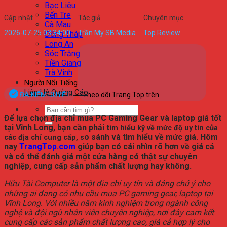
Bạc Liêu
Bến Tre
Cập nhật
Tác giả
Chuyên mục
Cà Mau
2026-07-25 03:34:00
Trần My SB Media
Top Review
Đồng Tháp
Long An
Sóc Trăng
Tiền Giang
Trà Vinh
Người Nổi Tiếng
Liên Hệ Quảng Cáo
ĐÃ KIỂM DUYỆT
Theo dõi Trang Top trên
Để lựa chọn địa chỉ mua PC Gaming Gear và laptop giá tốt
tại Vĩnh Long, bạn cần phải t
ìm hiểu kỹ về mức độ uy tín của
o sánh và tìm hiểu về mức giá. Hôm
các địa chỉ cung cấp, s
nay
TrangTop.com
giúp bạn có cái nhìn rõ hơn về giá cả
và có thể đánh giá một cửa hàng có thật sự chuyên
nghiệp, cung cấp sản phẩm chất lượng hay không.
Hữu Tài Computer là một địa chỉ uy tín và đáng chú ý cho
những ai đang có nhu cầu mua PC gaming gear, laptop tại
Vĩnh Long. Với nhiều năm kinh nghiệm trong ngành công
nghệ và đội ngũ nhân viên chuyên nghiệp, nơi đây cam kết
cung cấp các sản phẩm chất lượng cao, giá cả hợp lý cho