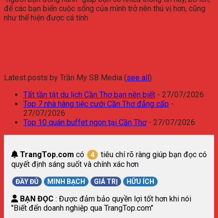
để các bạn biến cuộc sống của mình trở nên thú vị hơn, cũng
như thể hiện được cá tính
Latest posts by Trần My SB Media
(
see all
)
Tất tần tật du lịch Cần Thơ bạn nên biết
- 27/07/2026
Top 7 nhà hàng tiệc cưới Cần Thơ đẳng cấp
-
27/07/2026
Top 10 quán buffet ngon tại Cần Thơ
- 27/07/2026
TrangTop.com
có
tiêu chí rõ ràng giúp bạn đọc có
4
quyết định sáng suốt và chính xác hơn
ĐẦY ĐỦ
MINH BẠCH
GIÁ TRỊ
HỮU ÍCH
BẠN ĐỌC
: Được đảm bảo quyền lợi tốt hơn khi nói
"Biết đến doanh nghiệp qua TrangTop.com"