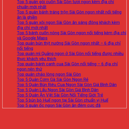
Top 5 quán gỏi cuốn Sài Gòn tươi ngon kèm địa chỉ
chuẩn mới nhất
Top 5 quán bánh tráng trộn Sài Gòn ngon nhất nổi tiếng
ăn là ghiền
Top 5 quán xôi ngon Sài Gòn ăn sáng đông khách kèm
địa chỉ mới nhất
Top 5 bánh cuốn nóng Sài Gòn ngon nổi tiếng kèm địa chỉ
và Google Maps
Top quán bún thịt nướng Sài Gòn ngon nhất – 6 địa chỉ
nổi tiếng
Top quán mì Quảng ngon ở Sài Gòn nổi tiếng được nhiều
thực khách yêu thích
Top quán bánh canh cua Sài Gòn nổi tiếng – 6 địa chỉ
ngon nên thử
Top quán cháo lòng ngon Sài Gòn
Top 5 Quán Cơm Gà Sài Gòn Ngon Rẻ
Top 5 Quán Bún Riêu Cua Ngon Sài Gòn Giá Bình Dân
Top 5 Quán Lẩu Ngon Sài Gòn Giá Bình Dân
Top 5 Quán Ăn Vặt Sài Gòn Nổi Tiếng Giới Trẻ
Top 5 bún bò Huế ngon tại Sài Gòn chuẩn vị Huế
Top 5 quán ốc ngon Sài Gòn ăn đêm cực đã