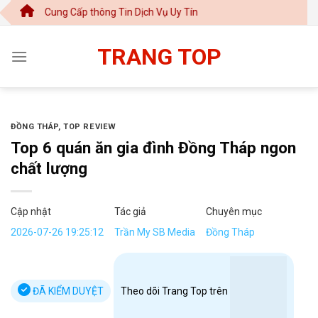
Chuyển
ung Cấp thông Tin Dịch Vụ Uy Tín
đến
nội
TRANG TOP
dung
ĐỒNG THÁP
,
TOP REVIEW
Top 6 quán ăn gia đình Đồng Tháp ngon
chất lượng
Cập nhật
Tác giả
Chuyên mục
2026-07-26 19:25:12
Trần My SB Media
Đồng Tháp
ĐÃ KIỂM DUYỆT
Theo dõi Trang Top trên