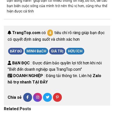
bạn đồng hành” giúp bạn có nhiều thông tin hay, bổ ích, để các
bạn biến cuộc sống của mình trở nên thú vị hơn, cũng như thể
hiện được cá tính
TrangTop.com
có
tiêu chí rõ ràng giúp bạn đọc
4
có quyết định sáng suốt và chính xác hơn
ĐẦY ĐỦ
MINH BẠCH
GIÁ TRỊ
HỮU ÍCH
BẠN ĐỌC
: Được đảm bảo quyền lợi tốt hơn khi nói
"Biết đến doanh nghiệp qua TrangTop.com"
DOANH NGHIỆP
: Đăng tải thông tin. Liên hệ
Zalo
hỗ trợ nhanh TẠI ĐÂY
Chia sẻ
Related Posts