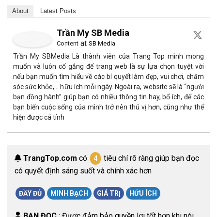
About
Latest Posts
Trần My SB Media
at
Content
SB Media
Trần My SBMedia Là thành viên của Trang Top mình mong
muốn và luôn cố gắng để trang web là sự lựa chọn tuyệt vời
nếu bạn muốn tìm hiểu về các bí quyết làm đẹp, vui chơi, chăm
sóc sức khỏe,… hữu ích mỗi ngày. Ngoài ra, website sẽ là “người
bạn đồng hành” giúp bạn có nhiều thông tin hay, bổ ích, để các
bạn biến cuộc sống của mình trở nên thú vị hơn, cũng như thể
hiện được cá tính
TrangTop.com
có
tiêu chí rõ ràng giúp bạn đọc
4
có quyết định sáng suốt và chính xác hơn
ĐẦY ĐỦ
MINH BẠCH
GIÁ TRỊ
HỮU ÍCH
BẠN ĐỌC
: Được đảm bảo quyền lợi tốt hơn khi nói