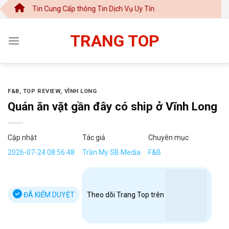
Chuyển
n Cung Cấp thông Tin Dịch Vụ Uy Tín
đến
nội
TRANG TOP
dung
F&B
,
TOP REVIEW
,
VĨNH LONG
Quán ăn vặt gần đây có ship ở Vĩnh Long
Cập nhật
Tác giả
Chuyên mục
2026-07-24 08:56:48
Trần My SB Media
F&B
ĐÃ KIỂM DUYỆT
Theo dõi Trang Top trên