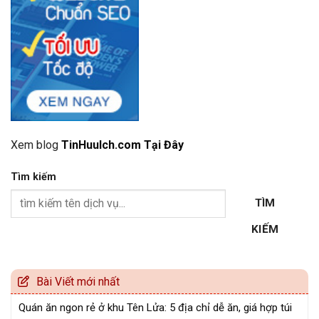
Xem blog
TinHuuIch.com Tại Đây
Tìm kiếm
TÌM
KIẾM
Bài Viết mới nhất
Quán ăn ngon rẻ ở khu Tên Lửa: 5 địa chỉ dễ ăn, giá hợp túi