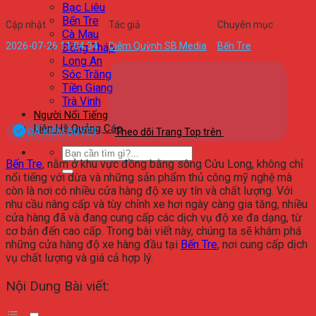
Bạc Liêu
Bến Tre
Cập nhật
Tác giả
Chuyên mục
Cà Mau
2026-07-26 11:04:34
Diễm Quỳnh SB Media
Bến Tre
Đồng Tháp
Long An
Sóc Trăng
Tiền Giang
Trà Vinh
Người Nổi Tiếng
Liên Hệ Quảng Cáo
ĐÃ KIỂM DUYỆT
Theo dõi Trang Top trên
Bến Tre
, nằm ở khu vực đồng bằng sông Cửu Long, không chỉ
nổi tiếng với dừa và những sản phẩm thủ công mỹ nghệ mà
còn là nơi có nhiều cửa hàng độ xe uy tín và chất lượng. Với
nhu cầu nâng cấp và tùy chỉnh xe hơi ngày càng gia tăng, nhiều
cửa hàng đã và đang cung cấp các dịch vụ độ xe đa dạng, từ
cơ bản đến cao cấp. Trong bài viết này, chúng ta sẽ khám phá
những cửa hàng độ xe hàng đầu tại
Bến Tre
, nơi cung cấp dịch
vụ chất lượng và giá cả hợp lý.
Nội Dung Bài viết: