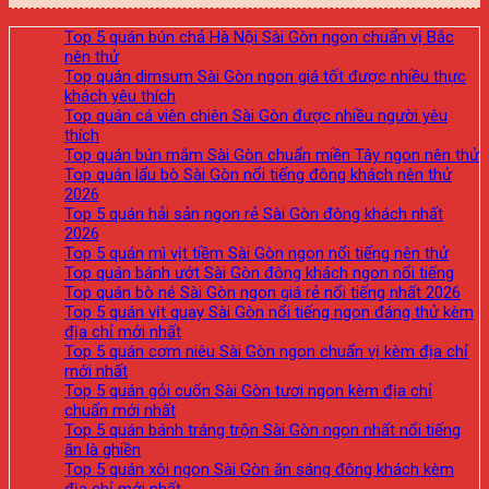
Top 5 quán bún chả Hà Nội Sài Gòn ngon chuẩn vị Bắc
nên thử
Top quán dimsum Sài Gòn ngon giá tốt được nhiều thực
khách yêu thích
Top quán cá viên chiên Sài Gòn được nhiều người yêu
thích
Top quán bún mắm Sài Gòn chuẩn miền Tây ngon nên thử
Top quán lẩu bò Sài Gòn nổi tiếng đông khách nên thử
2026
Top 5 quán hải sản ngon rẻ Sài Gòn đông khách nhất
2026
Top 5 quán mì vịt tiềm Sài Gòn ngon nổi tiếng nên thử
Top quán bánh ướt Sài Gòn đông khách ngon nổi tiếng
Top quán bò né Sài Gòn ngon giá rẻ nổi tiếng nhất 2026
Top 5 quán vịt quay Sài Gòn nổi tiếng ngon đáng thử kèm
địa chỉ mới nhất
Top 5 quán cơm niêu Sài Gòn ngon chuẩn vị kèm địa chỉ
mới nhất
Top 5 quán gỏi cuốn Sài Gòn tươi ngon kèm địa chỉ
chuẩn mới nhất
Top 5 quán bánh tráng trộn Sài Gòn ngon nhất nổi tiếng
ăn là ghiền
Top 5 quán xôi ngon Sài Gòn ăn sáng đông khách kèm
địa chỉ mới nhất