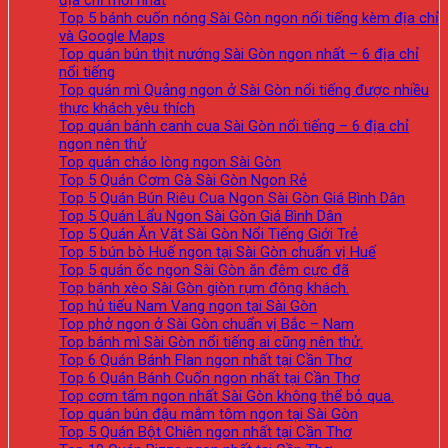
Top 5 bánh cuốn nóng Sài Gòn ngon nổi tiếng kèm địa chỉ
và Google Maps
Top quán bún thịt nướng Sài Gòn ngon nhất – 6 địa chỉ
nổi tiếng
Top quán mì Quảng ngon ở Sài Gòn nổi tiếng được nhiều
thực khách yêu thích
Top quán bánh canh cua Sài Gòn nổi tiếng – 6 địa chỉ
ngon nên thử
Top quán cháo lòng ngon Sài Gòn
Top 5 Quán Cơm Gà Sài Gòn Ngon Rẻ
Top 5 Quán Bún Riêu Cua Ngon Sài Gòn Giá Bình Dân
Top 5 Quán Lẩu Ngon Sài Gòn Giá Bình Dân
Top 5 Quán Ăn Vặt Sài Gòn Nổi Tiếng Giới Trẻ
Top 5 bún bò Huế ngon tại Sài Gòn chuẩn vị Huế
Top 5 quán ốc ngon Sài Gòn ăn đêm cực đã
Top bánh xèo Sài Gòn giòn rụm đông khách.
Top hủ tiếu Nam Vang ngon tại Sài Gòn
Top phở ngon ở Sài Gòn chuẩn vị Bắc – Nam
Top bánh mì Sài Gòn nổi tiếng ai cũng nên thử.
Top 6 Quán Bánh Flan ngon nhất tại Cần Thơ
Top 6 Quán Bánh Cuốn ngon nhất tại Cần Thơ
Top cơm tấm ngon nhất Sài Gòn không thể bỏ qua.
Top quán bún đậu mắm tôm ngon tại Sài Gòn
Top 5 Quán Bột Chiên ngon nhất tại Cần Thơ