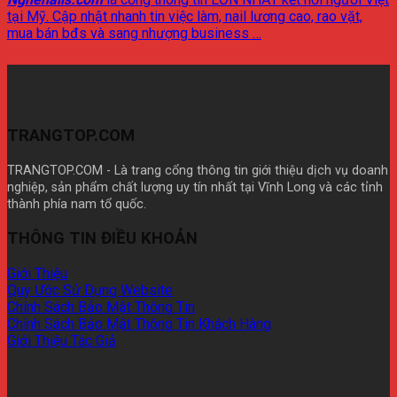
tại Mỹ. Cập nhật nhanh tin việc làm, nail lương cao, rao vặt,
mua bán bđs và sang nhượng business …
TRANGTOP.COM
TRANGTOP.COM - Là trang cổng thông tin giới thiệu dịch vụ doanh
nghiệp, sản phẩm chất lượng uy tín nhất tại Vĩnh Long và các tỉnh
thành phía nam tổ quốc.
Mua theme wp giá rẽ
THÔNG TIN ĐIỀU KHOẢN
Giới Thiệu
Quy Ước Sử Dụng Website
Chính Sách Bảo Mật Thông Tin
Chính Sách Bảo Mật Thông Tin Khách Hàng
Giới Thiệu Tác Giả