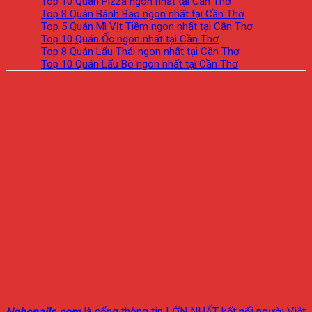
Top 10 Quán Pizza ngon nhất tại Cần Thơ
Top 8 Quán Bánh Bao ngon nhất tại Cần Thơ
Top 5 Quán Mì Vịt Tiềm ngon nhất tại Cần Thơ
Top 10 Quán Ốc ngon nhất tại Cần Thơ
Top 8 Quán Lẩu Thái ngon nhất tại Cần Thơ
Top 10 Quán Lẩu Bò ngon nhất tại Cần Thơ
Nghenails.com
là cổng thông tin LỚN NHẤT kết nối người Việt