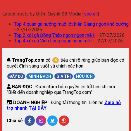
Latest posts by Diễm Quỳnh SB Media
(
see all
)
Top 4 quán gà nướng muối ớt kiên Giang ngon khó cưỡng
- 27/07/2026
Top 2 xôi gà Đồng Tháp ngon ngon mê li
- 27/07/2026
Top 4 xôi gà Vĩnh Long ngon ngon mê li
- 27/07/2026
TrangTop.com
có
tiêu chí rõ ràng giúp bạn đọc có
4
quyết định sáng suốt và chính xác hơn
ĐẦY ĐỦ
MINH BẠCH
GIÁ TRỊ
HỮU ÍCH
BẠN ĐỌC
: Được đảm bảo quyền lợi tốt hơn khi nói
"Biết đến doanh nghiệp qua TrangTop.com"
DOANH NGHIỆP
: Đăng tải thông tin. Liên hệ
Zalo hỗ
trợ nhanh TẠI ĐÂY
Chia sẻ