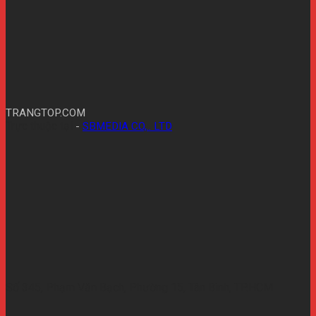
TRANGTOP.COM
Trực thuộc tại
-
SBMEDIA CO,.. LTD
Số 345, Phạm Văn Bạch, Phường 15, Tân Bình, TP.HCM