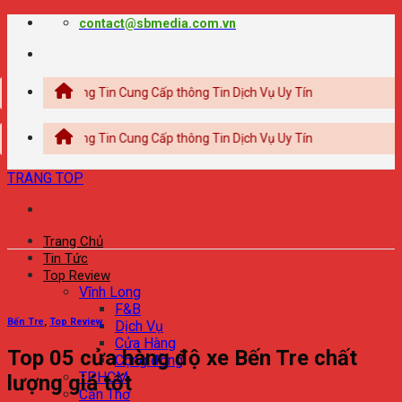
Chuyển
contact@sbmedia.com.vn
đến
nội
dung
Thông Tin Cung Cấp thông Tin Dịch Vụ Uy Tín
Thông Tin Cung Cấp thông Tin Dịch Vụ Uy Tín
TRANG TOP
Trang Chủ
Tin Tức
Top Review
Vĩnh Long
F&B
Bến Tre
,
Top Review
Dịch Vụ
Cửa Hàng
Top 05 cửa hàng độ xe Bến Tre chất
Cộng đồng
TPHCM
lượng giá tốt
Cần Thơ