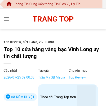
Chuyển
hông Tin Cung Cấp thông Tin Dịch Vụ Uy Tín
đến
nội
TRANG TOP
dung
TOP REVIEW
,
CỬA HÀNG
,
VĨNH LONG
Top 10 cửa hàng vàng bạc Vĩnh Long uy
tín chất lượng
Cập nhật
Tác giả
Chuyên mục
2026-07-25 09:00:03
Trần My SB Media
Top Review
ĐÃ KIỂM DUYỆT
Theo dõi Trang Top trên