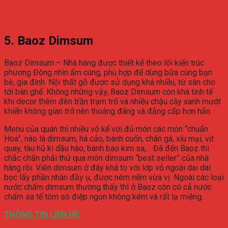
5. Baoz Dimsum
Baoz Dimsum – Nhà hàng được thiết kế theo lối kiến trúc
phương Đông nhìn ấm cúng, phù hợp để dùng bữa cùng bạn
bè, gia đình. Nội thất gỗ được sử dụng khá nhiều, từ sàn cho
tới bàn ghế. Không những vậy, Baoz Dimsum còn khá tinh tế
khi decor thêm đèn trần trạm trổ và nhiều chậu cây xanh mướt
khiến không gian trở nên thoáng đãng và đẳng cấp hơn hẳn.
Menu của quán thì nhiều vô kể với đủ món các món “chuẩn
Hoa”, nào là dimsum, há cảo, bánh cuốn, chân gà, xíu mại, vịt
quay, tàu hũ ki dầu hào, bánh bao kim sa,… Đã đến Baoz thì
chắc chắn phải thử qua món dimsum “best seller” của nhà
hàng rồi. Viên dimsum ở đây khá to với lớp vỏ ngoài dai dai
bọc lấy phần nhân đầy ụ, được nêm nếm vừa vị. Ngoài các loại
nước chấm dimsum thường thấy thì ở Baoz còn có cả nước
chấm sa tế tôm sò điệp ngon không kém và rất lạ miệng.
THÔNG TIN LIÊN HỆ: