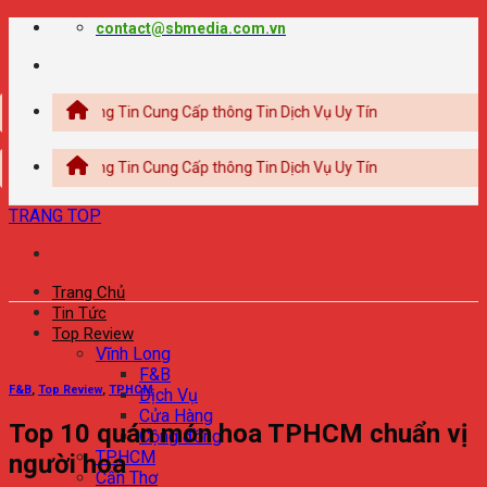
Chuyển
contact@sbmedia.com.vn
đến
nội
dung
Thông Tin Cung Cấp thông Tin Dịch Vụ Uy Tín
Thông Tin Cung Cấp thông Tin Dịch Vụ Uy Tín
TRANG TOP
Trang Chủ
Tin Tức
Top Review
Vĩnh Long
F&B
F&B
,
Top Review
,
TPHCM
Dịch Vụ
Cửa Hàng
Top 10 quán món hoa TPHCM chuẩn vị
Cộng đồng
TPHCM
người hoa
Cần Thơ