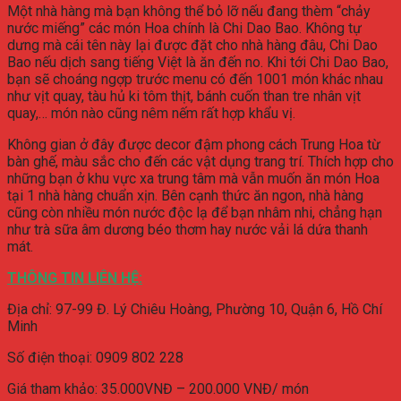
Một nhà hàng mà bạn không thể bỏ lỡ nếu đang thèm “chảy
nước miếng” các món Hoa chính là Chi Dao Bao. Không tự
dưng mà cái tên này lại được đặt cho nhà hàng đâu, Chi Dao
Bao nếu dịch sang tiếng Việt là ăn đến no. Khi tới Chi Dao Bao,
bạn sẽ choáng ngợp trước menu có đến 1001 món khác nhau
như vịt quay, tàu hủ ki tôm thịt, bánh cuốn than tre nhân vịt
quay,… món nào cũng nêm nếm rất hợp khẩu vị.
Không gian ở đây được decor đậm phong cách Trung Hoa từ
bàn ghế, màu sắc cho đến các vật dụng trang trí. Thích hợp cho
những bạn ở khu vực xa trung tâm mà vẫn muốn ăn món Hoa
tại 1 nhà hàng chuẩn xịn. Bên cạnh thức ăn ngon, nhà hàng
cũng còn nhiều món nước độc lạ để bạn nhâm nhi, chẳng hạn
như trà sữa âm dương béo thơm hay nước vải lá dứa thanh
mát.
THÔNG TIN LIÊN HỆ:
Địa chỉ:
97-99 Đ. Lý Chiêu Hoàng, Phường 10, Quận 6, Hồ Chí
Minh
Số điện thoại:
0909 802 228
Giá tham khảo: 35.000VNĐ – 200.000 VNĐ/ món