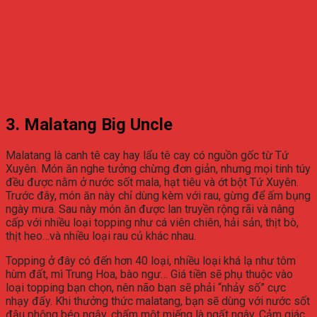
3. Malatang Big Uncle
Malatang là canh tê cay hay lẩu tê cay có nguồn gốc từ Tứ
Xuyên. Món ăn nghe tưởng chừng đơn giản, nhưng mọi tinh túy
đều được nằm ở nước sốt mala, hạt tiêu và ớt bột Tứ Xuyên.
Trước đây, món ăn này chỉ dùng kèm với rau, gừng để ấm bụng
ngày mưa. Sau này món ăn được lan truyền rộng rãi và nâng
cấp với nhiều loại topping như cá viên chiên, hải sản, thịt bò,
thịt heo…và nhiều loại rau củ khác nhau.
Topping ở đây có đến hơn 40 loại, nhiều loại khá lạ như tôm
hùm đất, mì Trung Hoa, bào ngư… Giá tiền sẽ phụ thuộc vào
loại topping bạn chọn, nên não bạn sẽ phải “nhảy số” cực
nhạy đấy. Khi thưởng thức malatang, bạn sẽ dùng với nước sốt
đậu phộng béo ngậy, chấm một miếng là ngất ngây. Cảm giác