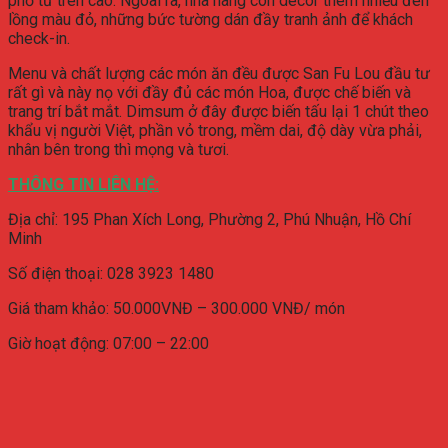
phố từ trên cao. Ngoài ra, nhà hàng còn decor thêm nhiều đèn
lồng màu đỏ, những bức tường dán đầy tranh ảnh để khách
check-in.
Menu và chất lượng các món ăn đều được San Fu Lou đầu tư
rất gì và này nọ với đầy đủ các món Hoa, được chế biến và
trang trí bắt mắt. Dimsum ở đây được biến tấu lại 1 chút theo
khẩu vị người Việt, phần vỏ trong, mềm dai, độ dày vừa phải,
nhân bên trong thì mọng và tươi.
THÔNG TIN LIÊN HỆ:
Địa chỉ:
195 Phan Xích Long, Phường 2, Phú Nhuận, Hồ Chí
Minh
Số điện thoại:
028 3923 1480
Giá tham khảo: 50.000VNĐ – 300.000 VNĐ/ món
Giờ hoạt động: 07:00 – 22:00