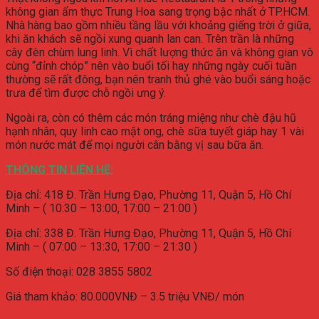
không gian ẩm thực Trung Hoa sang trọng bậc nhất ở TP.HCM.
Nhà hàng bao gồm nhiều tầng lầu với khoảng giếng trời ở giữa,
khi ăn khách sẽ ngồi xung quanh lan can. Trên trần là những
cây đèn chùm lung linh. Vì chất lượng thức ăn và không gian vô
cùng “đỉnh chóp” nên vào buổi tối hay những ngày cuối tuần
thường sẽ rất đông, bạn nên tranh thủ ghé vào buổi sáng hoặc
trưa để tìm được chỗ ngồi ưng ý.
Ngoài ra, còn có thêm các món tráng miệng như chè đậu hũ
hạnh nhân, quy linh cao mật ong, chè sữa tuyết giáp hay 1 vài
món nước mát để mọi người cân bằng vị sau bữa ăn.
THÔNG TIN LIÊN HỆ:
Địa chỉ:
418 Đ. Trần Hưng Đạo, Phường 11, Quận 5, Hồ Chí
Minh – ( 10:30 – 13:00, 17:00 – 21:00 )
Địa chỉ:
338 Đ. Trần Hưng Đạo, Phường 11, Quận 5, Hồ Chí
Minh – ( 07:00 – 13:30, 17:00 – 21:30 )
Số điện thoại:
028 3855 5802
Giá tham khảo: 80.000VNĐ – 3.5 triệu VNĐ/ món