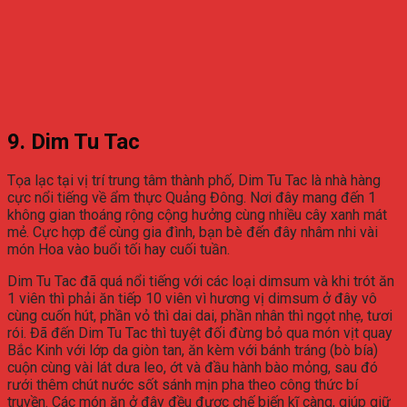
9. Dim Tu Tac
Tọa lạc tại vị trí trung tâm thành phố, Dim Tu Tac là nhà hàng
cực nổi tiếng về ẩm thực Quảng Đông. Nơi đây mang đến 1
không gian thoáng rộng cộng hưởng cùng nhiều cây xanh mát
mẻ. Cực hợp để cùng gia đình, bạn bè đến đây nhâm nhi vài
món Hoa vào buổi tối hay cuối tuần.
Dim Tu Tac đã quá nổi tiếng với các loại dimsum và khi trót ăn
1 viên thì phải ăn tiếp 10 viên vì hương vị dimsum ở đây vô
cùng cuốn hút, phần vỏ thì dai dai, phần nhân thì ngọt nhẹ, tươi
rói. Đã đến Dim Tu Tac thì tuyệt đối đừng bỏ qua món vịt quay
Bắc Kinh với lớp da giòn tan, ăn kèm với bánh tráng (bò bía)
cuộn cùng vài lát dưa leo, ớt và đầu hành bào mỏng, sau đó
rưới thêm chút nước sốt sánh mịn pha theo công thức bí
truyền. Các món ăn ở đây đều được chế biến kĩ càng, giúp giữ