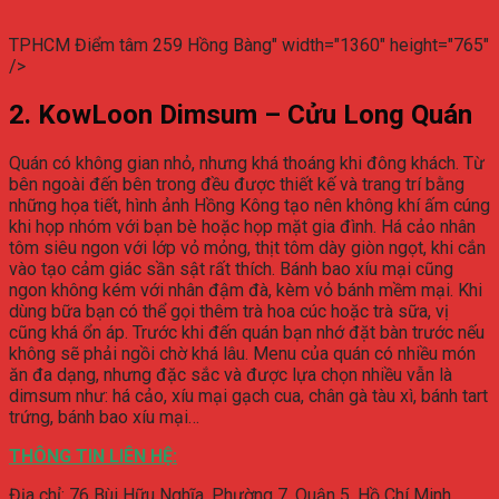
TPHCM Điểm tâm 259 Hồng Bàng" width="1360" height="765"
/>
2. KowLoon Dimsum – Cửu Long Quán
Quán có không gian nhỏ, nhưng khá thoáng khi đông khách. Từ
bên ngoài đến bên trong đều được thiết kế và trang trí bằng
những họa tiết, hình ảnh Hồng Kông tạo nên không khí ấm cúng
khi họp nhóm với bạn bè hoặc họp mặt gia đình. Há cảo nhân
tôm siêu ngon với lớp vỏ mỏng, thịt tôm dày giòn ngọt, khi cắn
vào tạo cảm giác sần sật rất thích. Bánh bao xíu mại cũng
ngon không kém với nhân đậm đà, kèm vỏ bánh mềm mại. Khi
dùng bữa bạn có thể gọi thêm trà hoa cúc hoặc trà sữa, vị
cũng khá ổn áp. Trước khi đến quán bạn nhớ đặt bàn trước nếu
không sẽ phải ngồi chờ khá lâu. Menu của quán có nhiều món
ăn đa dạng, nhưng đặc sắc và được lựa chọn nhiều vẫn là
dimsum như: há cảo, xíu mại gạch cua, chân gà tàu xì, bánh tart
trứng, bánh bao xíu mại…
THÔNG TIN LIÊN HỆ:
Địa chỉ:
76 Bùi Hữu Nghĩa, Phường 7, Quận 5, Hồ Chí Minh