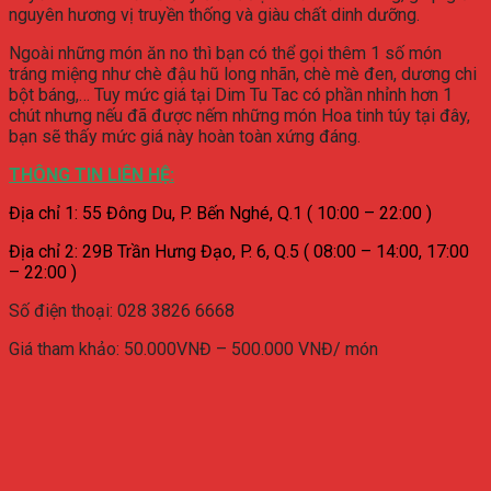
nguyên hương vị truyền thống và giàu chất dinh dưỡng.
Ngoài những món ăn no thì bạn có thể gọi thêm 1 số món
tráng miệng như chè đậu hũ long nhãn, chè mè đen, dương chi
bột báng,… Tuy mức giá tại Dim Tu Tac có phần nhỉnh hơn 1
chút nhưng nếu đã được nếm những món Hoa tinh túy tại đây,
bạn sẽ thấy mức giá này hoàn toàn xứng đáng.
THÔNG TIN LIÊN HỆ:
Địa chỉ 1: 55 Đông Du, P. Bến Nghé, Q.1 (
10:00 – 22:00 )
Địa chỉ 2: 29B Trần Hưng Đạo, P. 6, Q.5 ( 08
:00 – 14:00, 17:00
– 22:00
)
Số điện thoại:
028 3826 6668
Giá tham khảo: 50.000VNĐ – 500.000 VNĐ/ món