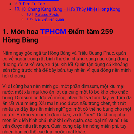
9. Dim Tu Tac
10. Chang Kang Kung – Hấp Thủy Nhiệt Hong Kong
Related Posts
Bài viết liên quan
1. Món hoa
TPHCM
Điểm tâm 259
Hồng Bàng
Nằm ngay góc ngã tư Hồng Bàng và Triệu Quang Phục, quán
có vẻ ngoài trông rất bình thường nhưng sáng nào cũng đông
đúc người ra kẻ vào, xe đậu kín lối. Quán tận dụng cả khoảng
sân rộng trước nhà để bày bán, tuy nhiên vì quá đông nên mình
hơi choáng.
Vì đi cùng bạn nên mình gọi một phần dimsum, một xíu mại
nước, một xíu mại khô ăn lót dạ cùng một tô bò kho cho chắc
bụng. Dimsum có lớp vỏ mỏng, nhân thịt và tôm dày, vị đậm đà
ăn rất vừa miệng. Xíu mại nước được nấu trong chén, thịt rất
nhiều và đầy ắp nên mình nghĩ gọi một có thể no bụng cho một
người. Bò kho với nước đậm, kẹo, vị rất “bén”. Dù không phải
món ăn điển hình phải thử khi đến quán, các loại mì và hủ tiếu
vẫn được nấu rất ngon. Quán cung cấp trà nóng miễn phí, tuy
nhiên bạn có thể các loại nước mát khác.