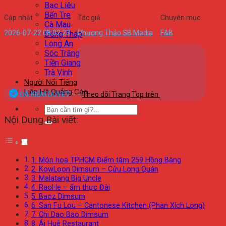
Bạc Liêu
Bến Tre
Cập nhật
Tác giả
Chuyên mục
Cà Mau
2026-07-22 08:02:23
Phương Thảo SB Media
F&B
Đồng Tháp
Long An
Sóc Trăng
Tiền Giang
Trà Vinh
Người Nổi Tiếng
Liên Hệ Quảng Cáo
ĐÃ KIỂM DUYỆT
Theo dõi Trang Top trên
Nội Dung Bài viết:
1. Món hoa TPHCM Điểm tâm 259 Hồng Bàng
2. KowLoon Dimsum – Cửu Long Quán
3. Malatang Big Uncle
4. RaoHe – ẩm thực Đài
5. Baoz Dimsum
6. San Fu Lou – Cantonese Kitchen (Phan Xích Long)
7. Chi Dao Bao Dimsum
8. Ái Huê Restaurant