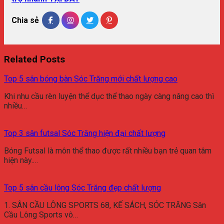
Chia sẻ
Related Posts
Top 5 sân bóng bàn Sóc Trăng mới chất lượng cao
Khi nhu cầu rèn luyện thể dục thể thao ngày càng nâng cao thì
nhiều…
Top 3 sân futsal Sóc Trăng hiện đại chất lượng
Bóng Futsal là môn thể thao được rất nhiều bạn trẻ quan tâm
hiện này.…
Top 5 sân cầu lông Sóc Trăng đẹp chất lượng
1. SÂN CẦU LÔNG SPORTS 68, KẾ SÁCH, SÓC TRĂNG Sân
Cầu Lông Sports vô…