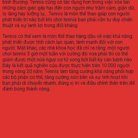
bình thường. Tennis cũng có tác dụng hơn trong việc xóa tan
những cảm giác gây hại đến con người như trầm cảm, giận dữ,
lo lắng hay lưỡng lự,…Tennis là môn thể thao giúp con người
phát triển trí não bởi khi chơi tennis bạn phải cần tư duy chiến
thuật và sự lanh lợi trong đối kháng.
Tennis có thể xem là môn thể thao hàng dầu về việc khả năng
phát triển được tính cách lạc quan, lành mạnh đối với con
người. Mặt khác, các nhà khoa học đã chỉ ra rằng: một người
chơi tennis 3 giờ một tuần với cường độ vừa phải thì có thể
giảm được một nửa nguy cơ tử vong bởi bất kỳ căn bệnh nào.
Đây là kết quả nghiên cứu được thực hiện trên 10.000 người
trong vòng 20 năm. Tennis làm tăng cường khả năng phối hợp
các bộ phận cơ thể, tăng cường sức bền và sự linh hoạt khi
bạn phải di chuyển nhanh, đúng vị trí và điều chỉnh thân trên để
đánh bóng thành công.