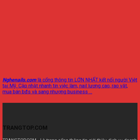
Nghenails.com
là cổng thông tin LỚN NHẤT kết nối người Việt
tại Mỹ. Cập nhật nhanh tin việc làm, nail lương cao, rao vặt,
mua bán bđs và sang nhượng business …
TRANGTOP.COM