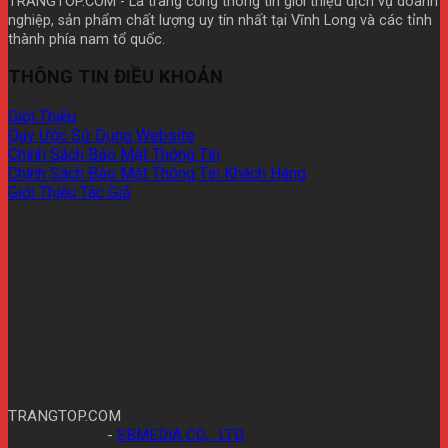
TRANGTOP.COM - Là trang cổng thông tin giới thiệu dịch vụ doanh
nghiệp, sản phẩm chất lượng uy tín nhất tại Vĩnh Long và các tỉnh
thành phía nam tổ quốc.
Mua theme wp giá rẽ
THÔNG TIN ĐIỀU KHOẢN
Giới Thiệu
Quy Ước Sử Dụng Website
Chính Sách Bảo Mật Thông Tin
Chính Sách Bảo Mật Thông Tin Khách Hàng
Giới Thiệu Tác Giả
TRANGTOP.COM
Trực thuộc tại
-
SBMEDIA CO,.. LTD