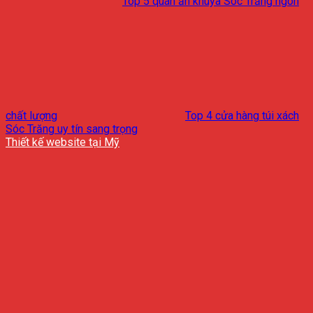
Top 5 quán ăn khuya Sóc Trăng ngon
chất lượng
Top 4 cửa hàng túi xách
Sóc Trăng uy tín sang trọng
Thiết kế website tại Mỹ