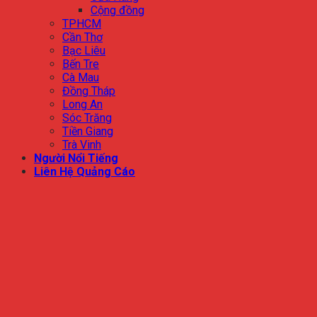
Cộng đồng
TPHCM
Cần Thơ
Bạc Liêu
Bến Tre
Cà Mau
Đồng Tháp
Long An
Sóc Trăng
Tiền Giang
Trà Vinh
Người Nổi Tiếng
Liên Hệ Quảng Cáo