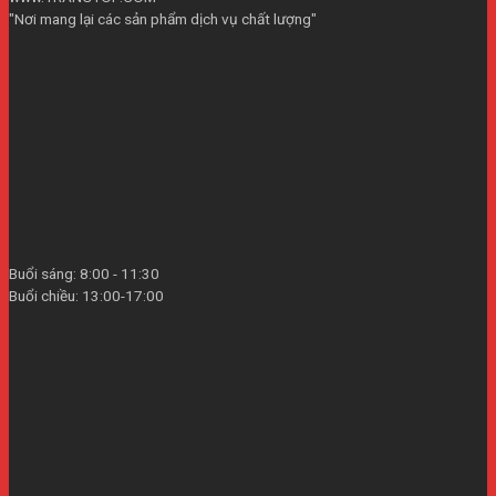
"Nơi mang lại các sản phẩm dịch vụ chất lượng"
Buổi sáng: 8:00 - 11:30
Buổi chiều: 13:00-17:00