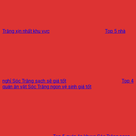
Trăng xịn nhất khu vực
Top 5 nhà
nghỉ Sóc Trăng sạch sẽ giá tốt
Top 4
quán ăn vặt Sóc Trăng ngon vệ sinh giá tốt