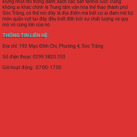
Đứng nhất nhì trong danh sách các sân tennis Sóc Trăng
không ai khác chính là Trung tâm văn hóa thể thao thành phố
Sóc Trăng, có thể nói đây là địa điểm mà bất cứ ai đam mê bộ
môn quần vợt tại đây đều biết đến bởi sự chất lượng và quy
mô vô cùng lớn của nó.
THÔNG TIN LIÊN HỆ:
Địa chỉ:
193 Mạc Đĩnh Chi, Phường 4, Sóc Trăng
Số điện thoại:
0299 3820 353
Giờ hoạt động : 07:00-17:00