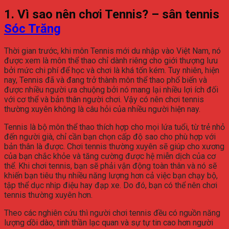
1. Vì sao nên chơi Tennis? – sân tennis
Sóc Trăng
Thời gian trước, khi môn Tennis mới du nhập vào Việt Nam, nó
được xem là môn thể thao chỉ dành riêng cho giới thượng lưu
bởi mức chi phí để học và chơi là khá tốn kém. Tuy nhiên, hiện
nay, Tennis đã và đang trở thành môn thể thao phổ biến và
được nhiều người ưa chuộng bởi nó mang lại nhiều lợi ích đối
với cơ thể và bản thân người chơi. Vậy có nên chơi tennis
thường xuyên không là câu hỏi của nhiều người hiện nay.
Tennis là bộ môn thể thao thích hợp cho mọi lứa tuổi, từ trẻ nhỏ
đến người già, chỉ cần bạn chọn cấp độ sao cho phù hợp với
bản thân là được. Chơi tennis thường xuyên sẽ giúp cho xương
của bạn chắc khỏe và tăng cường được hệ miễn dịch của cơ
thể. Khi chơi tennis, bạn sẽ phải vận động toàn thân và nó sẽ
khiến bạn tiêu thụ nhiều năng lượng hơn cả việc bạn chạy bộ,
tập thể dục nhịp điệu hay đạp xe. Do đó, bạn có thể nên chơi
tennis thường xuyên hơn.
Theo các nghiên cứu thì người chơi tennis đều có nguồn năng
lượng dồi dào, tinh thần lạc quan và sự tự tin cao hơn người