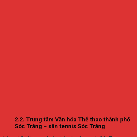
2.2. Trung tâm Văn hóa Thể thao thành phố
Sóc Trăng – sân tennis Sóc Trăng