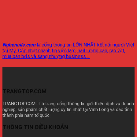
Nghenails.com
là cổng thông tin LỚN NHẤT kết nối người Việt
tại Mỹ. Cập nhật nhanh tin việc làm, nail lương cao, rao vặt,
mua bán bđs và sang nhượng business …
TRANGTOP.COM
TRANGTOP.COM - Là trang cổng thông tin giới thiệu dịch vụ doanh
nghiệp, sản phẩm chất lượng uy tín nhất tại Vĩnh Long và các tỉnh
thành phía nam tổ quốc.
Mua theme wp giá rẽ
THÔNG TIN ĐIỀU KHOẢN