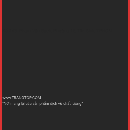
Số 345, Phạm Văn Bạch, Phường 15, Tân Bình, TP.HCM
www.TRANGTOP.COM
"Nơi mang lại các sản phẩm dịch vụ chất lượng"