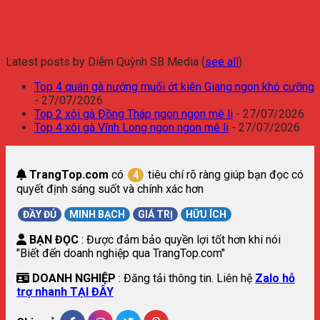
Latest posts by Diễm Quỳnh SB Media
(
see all
)
Top 4 quán gà nướng muối ớt kiên Giang ngon khó cưỡng
- 27/07/2026
Top 2 xôi gà Đồng Tháp ngon ngon mê li
- 27/07/2026
Top 4 xôi gà Vĩnh Long ngon ngon mê li
- 27/07/2026
TrangTop.com
có
tiêu chí rõ ràng giúp bạn đọc có
4
quyết định sáng suốt và chính xác hơn
ĐẦY ĐỦ
MINH BẠCH
GIÁ TRỊ
HỮU ÍCH
BẠN ĐỌC
: Được đảm bảo quyền lợi tốt hơn khi nói
"Biết đến doanh nghiệp qua TrangTop.com"
DOANH NGHIỆP
: Đăng tải thông tin. Liên hệ
Zalo hỗ
trợ nhanh TẠI ĐÂY