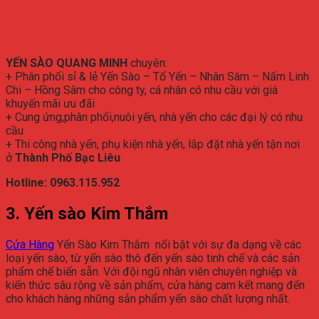
YẾN SÀO QUANG MINH
chuyên:
+ Phân phối sỉ & lẻ Yến Sào – Tổ Yến – Nhân Sâm – Nấm Linh
Chi – Hồng Sâm cho công ty, cá nhân có nhu cầu với giá
khuyến mãi ưu đãi
+ Cung ứng,phân phối,nuôi yến, nhà yến cho các đại lý có nhu
cầu
+ Thi công nhà yến, phụ kiện nhà yến, lắp đặt nhà yến tận nơi
ở
Thành Phố Bạc Liêu
Hotline: 0963.115.952
3. Yến sào Kim Thắm
Cửa Hàng
Yến Sào Kim Thắm nổi bật với sự đa dạng về các
loại yến sào, từ yến sào thô đến yến sào tinh chế và các sản
phẩm chế biến sẵn. Với đội ngũ nhân viên chuyên nghiệp và
kiến thức sâu rộng về sản phẩm, cửa hàng cam kết mang đến
cho khách hàng những sản phẩm yến sào chất lượng nhất.