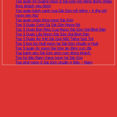
Top quán mì Quảng ngon ở Sài Gòn nổi tiếng được nhiều
thực khách yêu thích
Top quán bánh canh cua Sài Gòn nổi tiếng – 6 địa chỉ
ngon nên thử
Top quán cháo lòng ngon Sài Gòn
Top 5 Quán Cơm Gà Sài Gòn Ngon Rẻ
Top 5 Quán Bún Riêu Cua Ngon Sài Gòn Giá Bình Dân
Top 5 Quán Lẩu Ngon Sài Gòn Giá Bình Dân
Top 5 Quán Ăn Vặt Sài Gòn Nổi Tiếng Giới Trẻ
Top 5 bún bò Huế ngon tại Sài Gòn chuẩn vị Huế
Top 5 quán ốc ngon Sài Gòn ăn đêm cực đã
Top bánh xèo Sài Gòn giòn rụm đông khách.
Top hủ tiếu Nam Vang ngon tại Sài Gòn
Top phở ngon ở Sài Gòn chuẩn vị Bắc – Nam