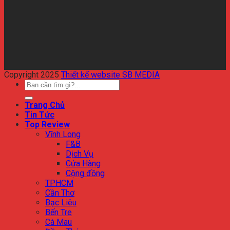
Copyright 2025
Thiết kế website SB MEDIA
Trang Chủ
Tin Tức
Top Review
Vĩnh Long
F&B
Dịch Vụ
Cửa Hàng
Cộng đồng
TPHCM
Cần Thơ
Bạc Liêu
Bến Tre
Cà Mau