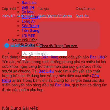
Bạc Liêu
Bến Tre
Cập nhật
Tác giả
Chuyên mục
Cà Mau
2026-07-24 07:20:42
Diễm Quỳnh SB Media
Bạc Liêu
Đồng Tháp
Long An
Sóc Trăng
Tiền Giang
Trà Vinh
Người Nổi Tiếng
Liên Hệ Quảng Cáo
ĐÃ KIỂM DUYỆT
Theo dõi Trang Top trên
Bạn đang tìm kiếm các
Cửa Hàng
cung cấp yến sào
Bạc Liêu
?
Yến sào, với hàm lượng dinh dưỡng phong phú và nhiều lợi ích
sức khỏe, ngày càng trở thành món quà quý giá được nhiều
người ưa chuộng. Tại
Bạc Liêu
, việc tìm kiếm yến sào chất
lượng trở nên dễ dàng hơn với sự hiện diện của nhiều
Cửa
Hàng
uy tín. Trong bài viết này, chúng tôi sẽ giới thiệu các địa
điểm bán yến sào hàng đầu tại
Bạc Liêu
, giúp bạn dễ dàng tìm
được sản phẩm phù hợp.
Nội Dung Bài viết: