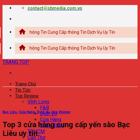
Chuyển
contact@sbmedia.com.vn
đến
nội
dung
Cổng Thông Tin Cung Cấp thông Tin Dịch Vụ Uy Tín
Cổng Thông Tin Cung Cấp thông Tin Dịch Vụ Uy Tín
TRANG TOP
Trang Chủ
Tin Tức
Top Review
Vĩnh Long
F&B
Bạc Liêu
,
Cửa Hàng
,
Dịch Vụ
,
Top Review
Dịch Vụ
Cửa Hàng
Top 3 cửa hàng cung cấp yến sào Bạc
Cộng đồng
TPHCM
Liêu uy tín
Cần Thơ