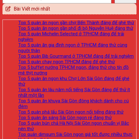
Bài Viết mới nhất
Top 5 quán ăn ngon gần chợ Bến Thành đáng để ghé thử
Top 5 quán ăn ngon gần phố đi bộ Nguyễn Huệ đáng thử
Top 5 quán Michelin Selected ở TPHCM đáng để trải
nghiệm
Top 5 quán ăn gia đình ngon ở TPHCM đáng thử cùng
người thân
Top 5 quán Bib Gourmand ở TPHCM đáng để trải nghiệm
Top 5 quán chay ngon TPHCM đáng để ghé thử
Top 5 buffet nướng TPHCM ngon, đáng thử cho tín đồ
mê thịt nướng
Top 5 quán ăn ngon khu Chợ Lớn Sài Gòn đáng để ghé
thử
Top 5 quán ăn lâu năm nổi tiếng Sài Gòn đáng để thử ít
nhất một lần
Top 5 quán ăn khuya Sài Gòn đông khách dành cho cú
đêm
Top 5 quán phá lấu Sài Gòn ngon nổi tiếng đáng thử
Top 5 quán ăn sáng Sài Gòn ngon rẻ đáng thử
Top 5 quán bún chả Hà Nội Sài Gòn ngon chuẩn vị Bắc
nên thử
Top quán dimsum Sài Gòn ngon giá tốt được nhiều thực