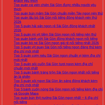
khách yêu thích
Top quán cá viên chiên Sài Gòn được nhiều người yêu
thích
Top quán bún mắm Sài Gòn chuẩn miền Tây ngon nên thử
Top quán lẩu bò Sài Gòn nổi tiếng đông khách nên thử
2026
Top 5 quán hải sản ngon rẻ Sài Gòn đông khách nhất
2026
Top 5 quán mì vịt tiềm Sài Gòn ngon nổi tiếng nên thử
Top quán bánh ướt Sài Gòn đông khách ngon nổi tiếng
Top quán bò né Sài Gòn ngon giá rẻ nổi tiếng nhất 2026
Top 5 quán vịt quay Sài Gòn nổi tiếng ngon đáng thử kèm
địa chỉ mới nhất
Top 5 quán cơm niêu Sài Gòn ngon chuẩn vị kèm địa chỉ
mới nhất
Top 5 quán gỏi cuốn Sài Gòn tươi ngon kèm địa chỉ
chuẩn mới nhất
Top 5 quán bánh tráng trộn Sài Gòn ngon nhất nổi tiếng
ăn là ghiền
Top 5 quán xôi ngon Sài Gòn ăn sáng đông khách kèm
địa chỉ mới nhất
Top 5 bánh cuốn nóng Sài Gòn ngon nổi tiếng kèm địa chỉ
và Google Maps
Top quán bún thịt nướng Sài Gòn ngon nhất – 6 địa chỉ
nổi tiếng