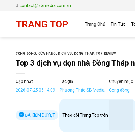
Chuyển
contact@sbmedia.com.vn
đến
nội
TRANG TOP
Trang Chủ
Tin Tức
T
dung
CỘNG ĐỒNG
,
CỬA HÀNG
,
DỊCH VỤ
,
ĐỒNG THÁP
,
TOP REVIEW
Top 3 dịch vụ dọn nhà Đồng Tháp 
Cập nhật
Tác giả
Chuyên mục
2026-07-25 05:14:09
Phương Thảo SB Media
Cộng đồng
ĐÃ KIỂM DUYỆT
Theo dõi Trang Top trên