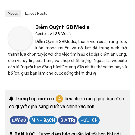
About
Latest Posts
Diễm Quỳnh SB Media
at
Content
SB Media
Diễm Quỳnh SBMedia, thành viên của Trang Top,
luôn mong muốn và nỗ lực để trang web trở
thành lựa chọn tuyệt vời cho việc tìm hiểu các địa điểm ăn uống,
dịch vụ uy tín, cửa hàng và shop chất lượng. Ngoài ra, website
còn là “người bạn đồng hành” mang đến nhiều thông tin hay và
bổ ích, giúp bạn làm cho cuộc sống thêm thú vị.
TrangTop.com
có
tiêu chí rõ ràng giúp bạn đọc
4
có quyết định sáng suốt và chính xác hơn
ĐẦY ĐỦ
MINH BẠCH
GIÁ TRỊ
HỮU ÍCH
BẠN ĐỌC
: Được đảm bảo quyền lợi tốt hơn khi nói