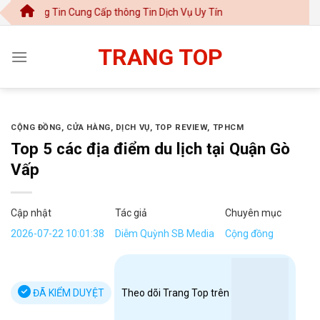
Chuyển
 Tin Cung Cấp thông Tin Dịch Vụ Uy Tín
đến
nội
TRANG TOP
dung
CỘNG ĐỒNG
,
CỬA HÀNG
,
DỊCH VỤ
,
TOP REVIEW
,
TPHCM
Top 5 các địa điểm du lịch tại Quận Gò
Vấp
Cập nhật
Tác giả
Chuyên mục
2026-07-22 10:01:38
Diễm Quỳnh SB Media
Cộng đồng
ĐÃ KIỂM DUYỆT
Theo dõi Trang Top trên