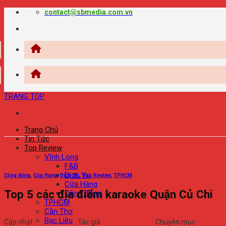
Chuyển
contact@sbmedia.com.vn
đến
nội
dung
TRANG TOP
Trang Chủ
Tin Tức
Top Review
Vĩnh Long
F&B
Dịch Vụ
Cộng đồng
,
Cửa Hàng
,
Dịch Vụ
,
Top Review
,
TPHCM
Cửa Hàng
Top 5 các địa điểm karaoke Quận Củ Chi
Cộng đồng
TPHCM
Cần Thơ
Bạc Liêu
Cập nhật
Tác giả
Chuyên mục