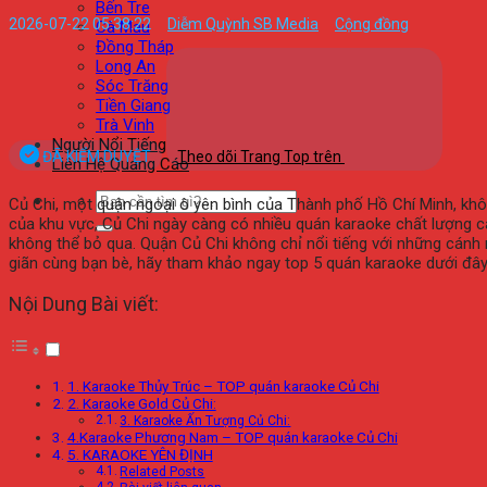
Bến Tre
2026-07-22 05:38:22
Diễm Quỳnh SB Media
Cộng đồng
Cà Mau
Đồng Tháp
Long An
Sóc Trăng
Tiền Giang
Trà Vinh
Người Nổi Tiếng
ĐÃ KIỂM DUYỆT
Theo dõi Trang Top trên
Liên Hệ Quảng Cáo
Củ Chi, một quận ngoại ô yên bình của Thành phố Hồ Chí Minh, khôn
của khu vực, Củ Chi ngày càng có nhiều quán karaoke chất lượng ca
không thể bỏ qua. Quận Củ Chi không chỉ nổi tiếng với những cánh 
giãn cùng bạn bè, hãy tham khảo ngay top 5 quán karaoke dưới đây
Nội Dung Bài viết:
1. Karaoke Thủy Trúc – TOP quán karaoke Củ Chi
2. Karaoke Gold Củ Chi:
3. Karaoke Ấn Tượng Củ Chi:
4.Karaoke Phương Nam – TOP quán karaoke Củ Chi
5. KARAOKE YÊN ĐỊNH
Related Posts