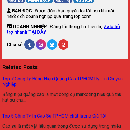
ĐẦY ĐỦ
MINH BẠCH
GIÁ TRỊ
HỮU ÍCH
BẠN ĐỌC
: Được đảm bảo quyền lợi tốt hơn khi nói
"Biết đến doanh nghiệp qua TrangTop.com"
DOANH NGHIỆP
: Đăng tải thông tin. Liên hệ
Zalo hỗ
trợ nhanh TẠI ĐÂY
Chia sẻ
Related Posts
Top 7 Công Ty Bảng Hiệu Quảng Cáo TPHCM Uy Tín Chuyên
Nghiệp
Bảng hiệu quảng cáo là một công cụ marketing hiệu quả thu
hút sự chú…
Top 5 Công Ty In Cao Su TPHCM chất lượng Giá Tốt
Cao su là một vật liệu quan trọng được sử dụng trong nhiều