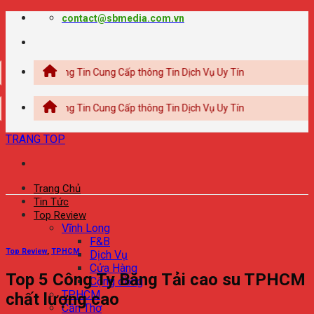
Chuyển
contact@sbmedia.com.vn
đến
nội
dung
 Thông Tin Cung Cấp thông Tin Dịch Vụ Uy Tín
 Thông Tin Cung Cấp thông Tin Dịch Vụ Uy Tín
TRANG TOP
Trang Chủ
Tin Tức
Top Review
Vĩnh Long
F&B
Top Review
,
TPHCM
Dịch Vụ
Cửa Hàng
Top 5 Công Ty Băng Tải cao su TPHCM
Cộng đồng
TPHCM
chất lượng cao
Cần Thơ