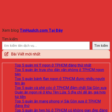
Xem blog
TinHuuIch.com Tại Đây
Tìm kiếm
Tìm kiếm
Bài Viết mới nhất
Top 5 quán mì Ý ngon ở TPHCM đáng thử nhất
Top 5 quán ăn trưa cho dân văn phòng ở TPHCM ngon
tiện
Top 5 quán bánh flan ngon ở TPHCM được nhiều người
tìm ăn
Top 5 quán cà phê cóc ở TPHCM đậm chất Sài Gòn xưa
Quán ăn ngon rẻ ở khu Tên Lửa: 5 địa chỉ dễ ăn, giá hợp
túi tiền
Top 5 quán ăn mang phong vị Sài Gòn xưa ở TPHCM
đáng thử
Top 5 quán ăn hẹn hò ở TPHCM có không gian đẹp đáng