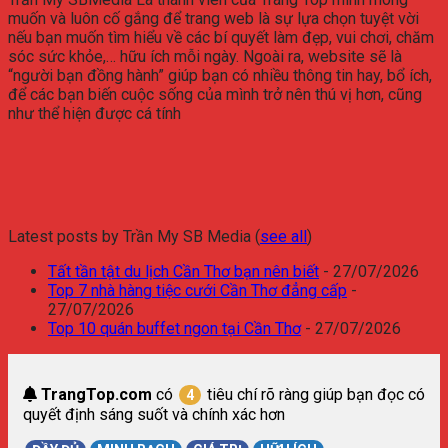
muốn và luôn cố gắng để trang web là sự lựa chọn tuyệt vời
nếu bạn muốn tìm hiểu về các bí quyết làm đẹp, vui chơi, chăm
sóc sức khỏe,… hữu ích mỗi ngày. Ngoài ra, website sẽ là
“người bạn đồng hành” giúp bạn có nhiều thông tin hay, bổ ích,
để các bạn biến cuộc sống của mình trở nên thú vị hơn, cũng
như thể hiện được cá tính
Latest posts by Trần My SB Media
(
see all
)
Tất tần tật du lịch Cần Thơ bạn nên biết
- 27/07/2026
Top 7 nhà hàng tiệc cưới Cần Thơ đẳng cấp
-
27/07/2026
Top 10 quán buffet ngon tại Cần Thơ
- 27/07/2026
TrangTop.com
có
tiêu chí rõ ràng giúp bạn đọc có
4
quyết định sáng suốt và chính xác hơn