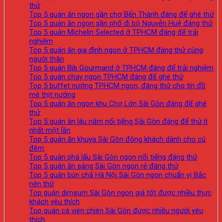
thử
Top 5 quán ăn ngon gần chợ Bến Thành đáng để ghé thử
Top 5 quán ăn ngon gần phố đi bộ Nguyễn Huệ đáng thử
Top 5 quán Michelin Selected ở TPHCM đáng để trải
nghiệm
Top 5 quán ăn gia đình ngon ở TPHCM đáng thử cùng
người thân
Top 5 quán Bib Gourmand ở TPHCM đáng để trải nghiệm
Top 5 quán chay ngon TPHCM đáng để ghé thử
Top 5 buffet nướng TPHCM ngon, đáng thử cho tín đồ
mê thịt nướng
Top 5 quán ăn ngon khu Chợ Lớn Sài Gòn đáng để ghé
thử
Top 5 quán ăn lâu năm nổi tiếng Sài Gòn đáng để thử ít
nhất một lần
Top 5 quán ăn khuya Sài Gòn đông khách dành cho cú
đêm
Top 5 quán phá lấu Sài Gòn ngon nổi tiếng đáng thử
Top 5 quán ăn sáng Sài Gòn ngon rẻ đáng thử
Top 5 quán bún chả Hà Nội Sài Gòn ngon chuẩn vị Bắc
nên thử
Top quán dimsum Sài Gòn ngon giá tốt được nhiều thực
khách yêu thích
Top quán cá viên chiên Sài Gòn được nhiều người yêu
thích