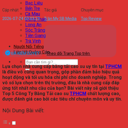
Bạc Liêu
Bến Tre
Cập nhật
Tác giả
Chuyên mục
Cà Mau
2026-07-24 03:03:23
Trần My SB Media
Top Review
Đồng Tháp
Long An
Sóc Trăng
Tiền Giang
Trà Vinh
Người Nổi Tiếng
Liên Hệ Quảng Cáo
ĐÃ KIỂM DUYỆT
Theo dõi Trang Top trên
Lựa chọn nhà cung cấp băng tải cao su uy tín tại
TPHCM
là điều vô cùng quan trọng, góp phần đảm bảo hiệu quả
hoạt động và tối ưu hóa chi phí cho doanh nghiệp. Trong
vô số lựa chọn trên thị trường, đâu là nhà cung cấp đáp
ứng tốt nhất nhu cầu của bạn? Bài viết này sẽ giới thiệu
Top 5 Công Ty Băng Tải cao su
TPHCM
chất lượng cao,
được đánh giá cao bởi các tiêu chí chuyên môn và uy tín.
Nội Dung Bài viết: