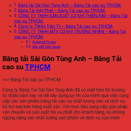
Băng tải Sài Gòn Tùng Anh – Băng Tải cao su TPHCM
Băng Tải Việt Phát – Băng Tải cao su TPHCM
CÔNG TY TNHH SẢN XUẤT CƠ KHÍ THIÊN KIM – Băng Tải
cao su TPHCM
Công ty TNHH Trần Tỷ – Băng Tải cao su TPHCM
CÔNG TY TNHH MTV CƠ KHÍ TRƯỜNG NHÂN – Băng Tải
cao su TPHCM
Related Posts
Bài viết liên quan
Băng tải Sài Gòn Tùng Anh – Băng Tải
cao su
TPHCM
>>> Băng Tải cao su TPHCM
Công ty Băng Tải Sài Gòn Tùng Anh đã có mặt trên thị trường
từ nhiều năm nay và đã xây dựng uy tín của mình qua việc cung
cấp các sản phẩm băng tải cao su chất lượng cao và dịch vụ
hỗ trợ sau bán hàng xuất sắc. Với mục tiêu cung cấp giải pháp
vận chuyển và sản xuất tối ưu nhất cho khách hàng, họ không
ngừng nâng cao chất lượng sản phẩm và dịch vụ của mình.