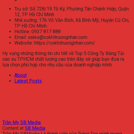
Trụ sở: Số 728/19 Tô Ký, Phường Tân Chánh Hiệp, Quận
12, TP Hồ Chí Minh
Nhà xưởng: 176 Võ Văn Bích, Xã Bình Mỹ, Huyện Củ Chi,
TP Hồ Chí Minh.
Hotline: 0937 817 888
Email: sales@cokhitruongnhan.com
Website: https://cokhitruongnhan.com/
Hy vọng những thông tin chi tiết về Top 5 Công Ty Băng Tải
cao su TPHCM chất lượng cao trên đây sẽ giúp bạn đưa ra
lựa chọn phù hợp cho nhu cầu của doanh nghiệp mình.
About
Latest Posts
Trần My SB Media
Content
at
SB Media
Trần My SBMedia Là thành viên của Trang Top mình mong