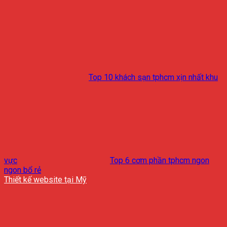
Top 10 khách sạn tphcm xịn nhất khu
vực
Top 6 cơm phần tphcm ngon
ngon bổ rẻ
Thiết kế website tại Mỹ