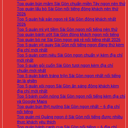
Top quán bún mắm Sài Gòn chuẩn miền Tây ngon nên thử
Top quán lẩu bò Sài Gòn nổi tiếng đông khách nên thử
2026
Top 5 quán hải sản ngon rẻ Sài Gòn đông khách nhất
2026
Top 5 quán mì vịt tiềm Sài Gòn ngon nổi tiếng nên thử
Top quán bánh ướt Sài Gòn đông khách ngon nổi tiếng
Top quán bò né Sài Gòn ngon giá rẻ nổi tiếng nhất 2026
Top 5 quán vịt quay Sài Gòn nổi tiếng ngon đáng thử kèm
địa chỉ mới nhất
Top 5 quán cơm niêu Sài Gòn ngon chuẩn vị kèm địa chỉ
mới nhất
Top 5 quán gỏi cuốn Sài Gòn tươi ngon kèm địa chỉ
chuẩn mới nhất
Top 5 quán bánh tráng trộn Sài Gòn ngon nhất nổi tiếng
ăn là ghiền
Top 5 quán xôi ngon Sài Gòn ăn sáng đông khách kèm
địa chỉ mới nhất
Top 5 bánh cuốn nóng Sài Gòn ngon nổi tiếng kèm địa chỉ
và Google Maps
Top quán bún thịt nướng Sài Gòn ngon nhất – 6 địa chỉ
nổi tiếng
Top quán mì Quảng ngon ở Sài Gòn nổi tiếng được nhiều
thực khách yêu thích
Top quán bánh canh cua Sài Gòn nổi tiếng – 6 địa chỉ