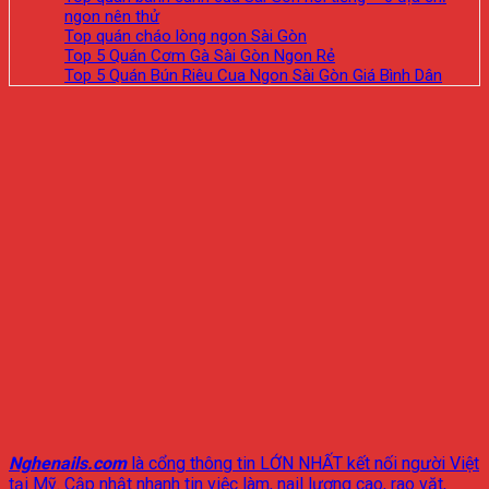
ngon nên thử
Top quán cháo lòng ngon Sài Gòn
Top 5 Quán Cơm Gà Sài Gòn Ngon Rẻ
Top 5 Quán Bún Riêu Cua Ngon Sài Gòn Giá Bình Dân
Nghenails.com
là cổng thông tin LỚN NHẤT kết nối người Việt
tại Mỹ. Cập nhật nhanh tin việc làm, nail lương cao, rao vặt,