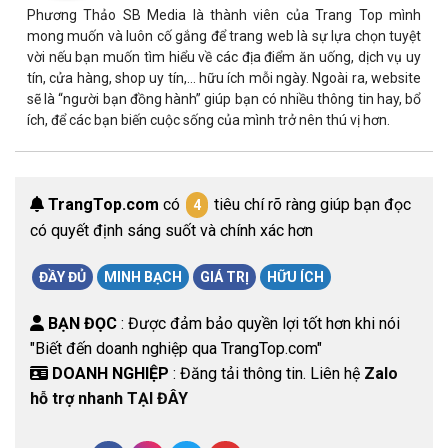
Phương Thảo SB Media là thành viên của Trang Top mình
mong muốn và luôn cố gắng để trang web là sự lựa chọn tuyệt
vời nếu bạn muốn tìm hiểu về các địa điểm ăn uống, dịch vụ uy
tín, cửa hàng, shop uy tín,… hữu ích mỗi ngày. Ngoài ra, website
sẽ là “người bạn đồng hành” giúp bạn có nhiều thông tin hay, bổ
ích, để các bạn biến cuộc sống của mình trở nên thú vị hơn.
TrangTop.com
có
tiêu chí rõ ràng giúp bạn đọc
4
có quyết định sáng suốt và chính xác hơn
ĐẦY ĐỦ
MINH BẠCH
GIÁ TRỊ
HỮU ÍCH
BẠN ĐỌC
: Được đảm bảo quyền lợi tốt hơn khi nói
"Biết đến doanh nghiệp qua TrangTop.com"
DOANH NGHIỆP
: Đăng tải thông tin. Liên hệ
Zalo
hỗ trợ nhanh TẠI ĐÂY