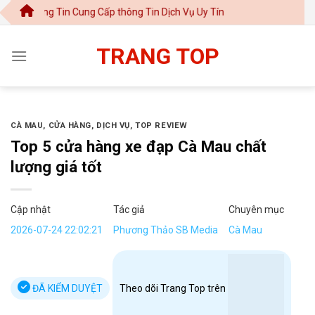
Chuyển
g Tin Cung Cấp thông Tin Dịch Vụ Uy Tín
đến
nội
TRANG TOP
dung
CÀ MAU
,
CỬA HÀNG
,
DỊCH VỤ
,
TOP REVIEW
Top 5 cửa hàng xe đạp Cà Mau chất
lượng giá tốt
Cập nhật
Tác giả
Chuyên mục
2026-07-24 22:02:21
Phương Thảo SB Media
Cà Mau
ĐÃ KIỂM DUYỆT
Theo dõi Trang Top trên