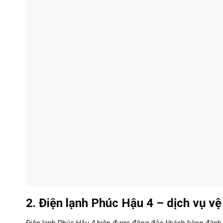
2. Điện lạnh Phúc Hậu 4 – dịch vụ vệ