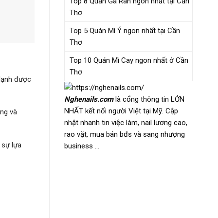
Top 8 Quán Gà Rán ngon nhất tại Cần
Thơ
Top 5 Quán Mì Ý ngon nhất tại Cần
Thơ
Top 10 Quán Mì Cay ngon nhất ở Cần
Thơ
 lạnh được
Nghenails.com
là cổng thông tin LỚN
NHẤT kết nối người Việt tại Mỹ. Cập
ụng và
nhật nhanh tin việc làm, nail lương cao,
rao vặt, mua bán bđs và sang nhượng
 sự lựa
business …