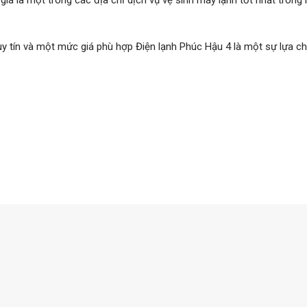
á là một trong các địa chỉ dịch vụ vệ sinh máy lạnh tốt nhất trong
 uy tín và một mức giá phù hợp Điện lạnh Phúc Hậu 4 là một sự lựa c