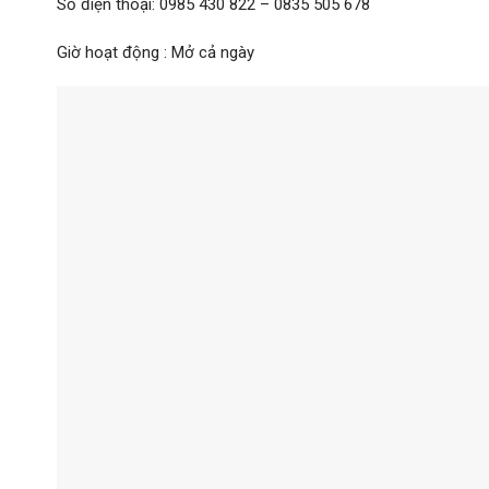
Số điện thoại: 0985 430 822 – 0835 505 678
Giờ hoạt động : Mở cả ngày