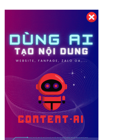
Thiết kế website tại Mỹ