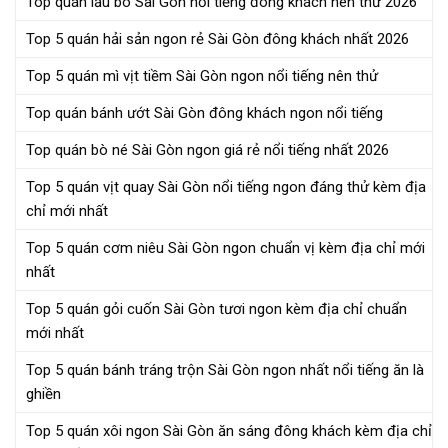
Top quán lẩu bò Sài Gòn nổi tiếng đông khách nên thử 2026
Top 5 quán hải sản ngon rẻ Sài Gòn đông khách nhất 2026
Top 5 quán mì vịt tiềm Sài Gòn ngon nổi tiếng nên thử
Top quán bánh ướt Sài Gòn đông khách ngon nổi tiếng
Top quán bò né Sài Gòn ngon giá rẻ nổi tiếng nhất 2026
Top 5 quán vịt quay Sài Gòn nổi tiếng ngon đáng thử kèm địa
chỉ mới nhất
Top 5 quán cơm niêu Sài Gòn ngon chuẩn vị kèm địa chỉ mới
nhất
Top 5 quán gỏi cuốn Sài Gòn tươi ngon kèm địa chỉ chuẩn
mới nhất
Top 5 quán bánh tráng trộn Sài Gòn ngon nhất nổi tiếng ăn là
ghiền
Top 5 quán xôi ngon Sài Gòn ăn sáng đông khách kèm địa chỉ