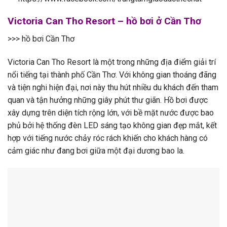
Victoria Can Tho Resort – hồ bơi ở Cần Thơ
>>> hồ bơi Cần Thơ
Victoria Can Tho Resort là một trong những địa điểm giải trí
nổi tiếng tại thành phố Cần Thơ. Với không gian thoáng đãng
và tiện nghi hiện đại, nơi này thu hút nhiều du khách đến tham
quan và tận hưởng những giây phút thư giãn. Hồ bơi được
xây dựng trên diện tích rộng lớn, với bề mặt nước được bao
phủ bởi hệ thống đèn LED sáng tạo không gian đẹp mắt, kết
hợp với tiếng nước chảy róc rách khiến cho khách hàng có
cảm giác như đang bơi giữa một đại dương bao la.