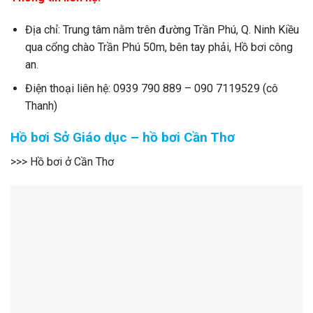
Địa chỉ: Trung tâm nằm trên đường Trần Phú, Q. Ninh Kiều
qua cổng chào Trần Phú 50m, bên tay phải, Hồ bơi công
an.
Điện thoại liên hệ: 0939 790 889 – 090 7119529 (cô
Thanh)
Hồ bơi Sở Giáo dục – hồ bơi Cần Thơ
>>> Hồ bơi ở Cần Thơ