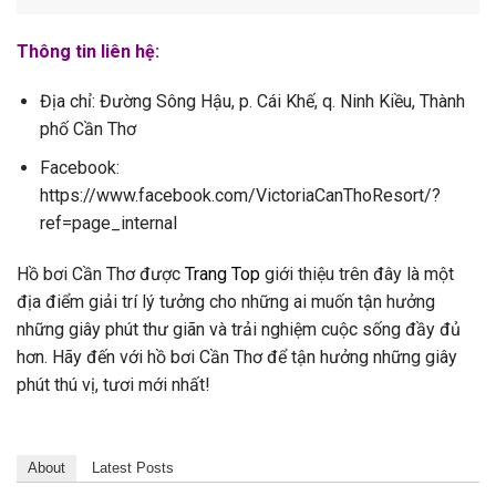
Thông tin liên hệ:
Địa chỉ: Đường Sông Hậu, p. Cái Khế, q. Ninh Kiều, Thành
phố Cần Thơ
Facebook:
https://www.facebook.com/VictoriaCanThoResort/?
ref=page_internal
Hồ bơi Cần Thơ được
Trang Top
giới thiệu trên đây là một
địa điểm giải trí lý tưởng cho những ai muốn tận hưởng
những giây phút thư giãn và trải nghiệm cuộc sống đầy đủ
hơn. Hãy đến với hồ bơi Cần Thơ để tận hưởng những giây
phút thú vị, tươi mới nhất!
About
Latest Posts