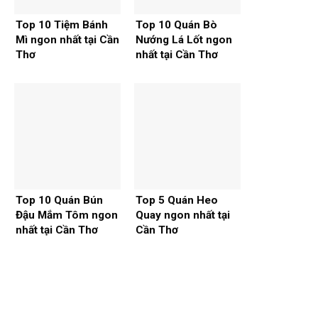
Top 10 Tiệm Bánh
Top 10 Quán Bò
Mì ngon nhất tại Cần
Nướng Lá Lốt ngon
Thơ
nhất tại Cần Thơ
Top 10 Quán Bún
Top 5 Quán Heo
Đậu Mắm Tôm ngon
Quay ngon nhất tại
nhất tại Cần Thơ
Cần Thơ