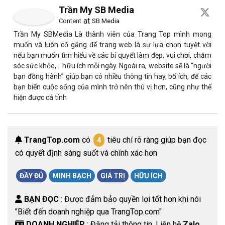
Trần My SB Media
at
Content
SB Media
Trần My SBMedia Là thành viên của Trang Top mình mong
muốn và luôn cố gắng để trang web là sự lựa chọn tuyệt vời
nếu bạn muốn tìm hiểu về các bí quyết làm đẹp, vui chơi, chăm
sóc sức khỏe,… hữu ích mỗi ngày. Ngoài ra, website sẽ là “người
bạn đồng hành” giúp bạn có nhiều thông tin hay, bổ ích, để các
bạn biến cuộc sống của mình trở nên thú vị hơn, cũng như thể
hiện được cá tính
TrangTop.com
có
tiêu chí rõ ràng giúp bạn đọc
4
có quyết định sáng suốt và chính xác hơn
ĐẦY ĐỦ
MINH BẠCH
GIÁ TRỊ
HỮU ÍCH
BẠN ĐỌC
: Được đảm bảo quyền lợi tốt hơn khi nói
"Biết đến doanh nghiệp qua TrangTop.com"
DOANH NGHIỆP
: Đăng tải thông tin. Liên hệ
Zalo