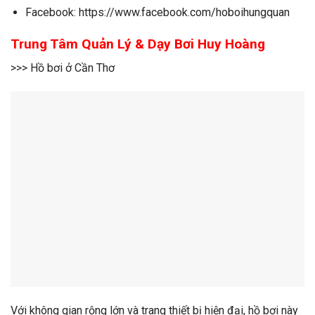
Facebook: https://www.facebook.com/hoboihungquan
Trung Tâm Quản Lý & Dạy Bơi Huy Hoàng
>>> Hồ bơi ở Cần Thơ
Với không gian rộng lớn và trang thiết bị hiện đại, hồ bơi này