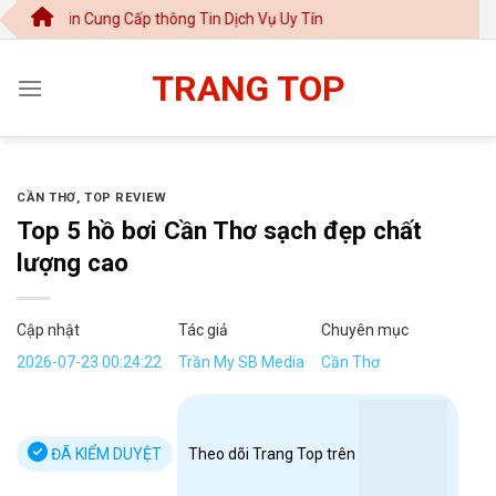
Chuyển
 Cung Cấp thông Tin Dịch Vụ Uy Tín
đến
nội
TRANG TOP
dung
CẦN THƠ
,
TOP REVIEW
Top 5 hồ bơi Cần Thơ sạch đẹp chất
lượng cao
Cập nhật
Tác giả
Chuyên mục
2026-07-23 00:24:22
Trần My SB Media
Cần Thơ
ĐÃ KIỂM DUYỆT
Theo dõi Trang Top trên