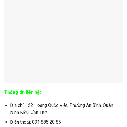
Thông tin liên hệ:
Địa chỉ: 122 Hoàng Quốc Việt, Phường An Bình, Quận
Ninh Kiều, Cần Thơ
Điện thoại: 091 885 20 85