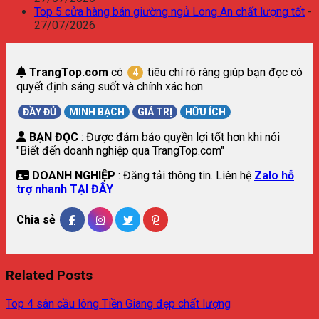
Top 5 cửa hàng bán giường ngủ Long An chất lượng tốt
-
27/07/2026
TrangTop.com
có
tiêu chí rõ ràng giúp bạn đọc có
4
quyết định sáng suốt và chính xác hơn
ĐẦY ĐỦ
MINH BẠCH
GIÁ TRỊ
HỮU ÍCH
BẠN ĐỌC
: Được đảm bảo quyền lợi tốt hơn khi nói
"Biết đến doanh nghiệp qua TrangTop.com"
DOANH NGHIỆP
: Đăng tải thông tin. Liên hệ
Zalo hỗ
trợ nhanh TẠI ĐÂY
Chia sẻ
Related Posts
Top 4 sân cầu lông Tiền Giang đẹp chất lượng