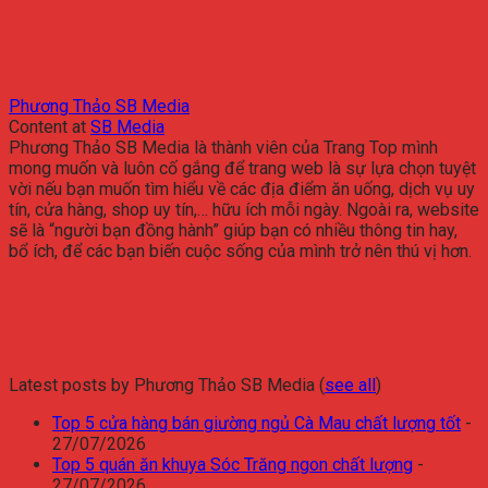
Phương Thảo SB Media
Content
at
SB Media
Phương Thảo SB Media là thành viên của Trang Top mình
mong muốn và luôn cố gắng để trang web là sự lựa chọn tuyệt
vời nếu bạn muốn tìm hiểu về các địa điểm ăn uống, dịch vụ uy
tín, cửa hàng, shop uy tín,… hữu ích mỗi ngày. Ngoài ra, website
sẽ là “người bạn đồng hành” giúp bạn có nhiều thông tin hay,
bổ ích, để các bạn biến cuộc sống của mình trở nên thú vị hơn.
Latest posts by Phương Thảo SB Media
(
see all
)
Top 5 cửa hàng bán giường ngủ Cà Mau chất lượng tốt
-
27/07/2026
Top 5 quán ăn khuya Sóc Trăng ngon chất lượng
-
27/07/2026