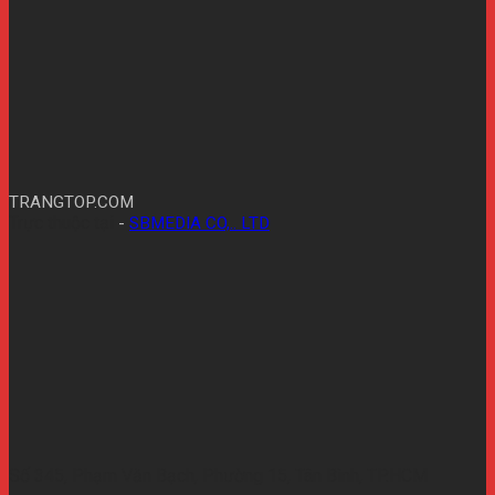
TRANGTOP.COM
Trực thuộc tại
-
SBMEDIA CO,.. LTD
Số 345, Phạm Văn Bạch, Phường 15, Tân Bình, TP.HCM