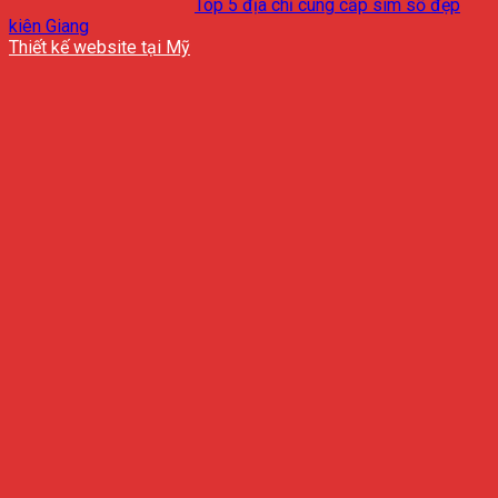
Top 5 địa chỉ cung cấp sim số đẹp
kiên Giang
Thiết kế website tại Mỹ