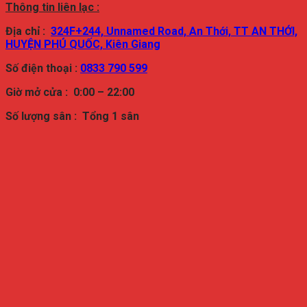
Thông tin liên lạc :
Địa chỉ :
324F+244, Unnamed Road, An Thới, TT AN THỚI,
HUYỆN PHÚ QUỐC, Kiên Giang
Số điện thoại :
0833 790 599
Giờ mở cửa : 0:00 – 22:00
Số lượng sân : Tổng 1
sân