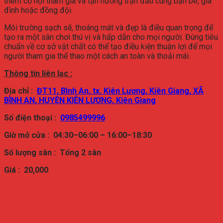
thêm cơ hội tham gia và tận hưởng trận đấu cùng bạn bè, gia
đình hoặc đồng đội.
Môi trường sạch sẽ, thoáng mát và đẹp là điều quan trọng để
tạo ra một sân chơi thú vị và hấp dẫn cho mọi người. Đúng tiêu
chuẩn về cơ sở vật chất có thể tạo điều kiện thuận lợi để mọi
người tham gia thể thao một cách an toàn và thoải mái.
Thông tin liên lạc :
Địa chỉ :
ĐT11, Bình An, tx. Kiên Lương, Kiên Giang, XÃ
BÌNH AN, HUYỆN KIÊN LƯƠNG, Kiên Giang
Số điện thoại :
0985499996
Giờ mở cửa : 04:30–06:00 – 16:00–18:30
Số lượng sân : Tổng
2 sân
Giá : 20,000