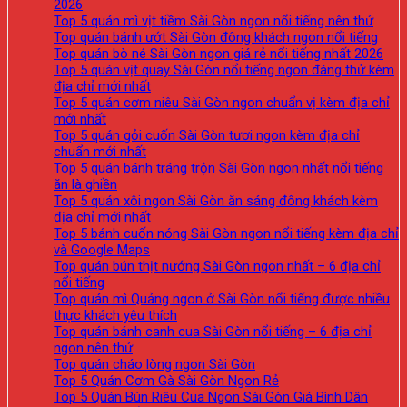
2026
Top 5 quán mì vịt tiềm Sài Gòn ngon nổi tiếng nên thử
Top quán bánh ướt Sài Gòn đông khách ngon nổi tiếng
Top quán bò né Sài Gòn ngon giá rẻ nổi tiếng nhất 2026
Top 5 quán vịt quay Sài Gòn nổi tiếng ngon đáng thử kèm
địa chỉ mới nhất
Top 5 quán cơm niêu Sài Gòn ngon chuẩn vị kèm địa chỉ
mới nhất
Top 5 quán gỏi cuốn Sài Gòn tươi ngon kèm địa chỉ
chuẩn mới nhất
Top 5 quán bánh tráng trộn Sài Gòn ngon nhất nổi tiếng
ăn là ghiền
Top 5 quán xôi ngon Sài Gòn ăn sáng đông khách kèm
địa chỉ mới nhất
Top 5 bánh cuốn nóng Sài Gòn ngon nổi tiếng kèm địa chỉ
và Google Maps
Top quán bún thịt nướng Sài Gòn ngon nhất – 6 địa chỉ
nổi tiếng
Top quán mì Quảng ngon ở Sài Gòn nổi tiếng được nhiều
thực khách yêu thích
Top quán bánh canh cua Sài Gòn nổi tiếng – 6 địa chỉ
ngon nên thử
Top quán cháo lòng ngon Sài Gòn
Top 5 Quán Cơm Gà Sài Gòn Ngon Rẻ
Top 5 Quán Bún Riêu Cua Ngon Sài Gòn Giá Bình Dân