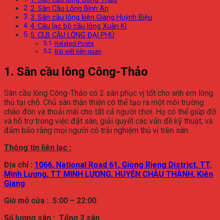
2. Sân Cầu Lông Bình An
3. Sân cầu lông kiên Giang Huỳnh Biệu
4. Câu lạc bộ cầu lông Xuân Kì
5. CLB CẦU LÔNG ĐẠI PHÚ
Related Posts
Bài viết liên quan
1. Sân cầu lông Công-Thảo
Sân cầu lông Công-Thảo có 2 sân phục vj tốt cho anh em lông
thủ tại chỗ. Chủ sân thân thiện có thể tạo ra một môi trường
chào đón và thoải mái cho tất cả người chơi. Họ có thể giúp đỡ
và hỗ trợ trong việc đặt sân, giải quyết các vấn đề kỹ thuật, và
đảm bảo rằng mọi người có trải nghiệm thú vị trên sân.
Thông tin liên lạc :
Địa chỉ :
1066, National Road 61, Giong Rieng District, TT.
Minh Lương, TT MINH LƯƠNG, HUYỆN CHÂU THÀNH,
Kiên
Giang
Giờ mở cửa : 5:00 – 22:00
Số lượng sân : Tổng
2 sân