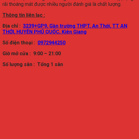
rãi thoáng mát được nhiều người đánh giá là chất lượng.
Thông tin liên lạc :
Địa chỉ :
3239+GP9, Gần trường THPT, An Thới, TT AN
THỚI, HUYỆN PHÚ QUỐC, Kiên Giang
Số điện thoại :
0972944250
Giờ mở cửa : 9:00 – 21:00
Số lượng sân : Tổng 1
sân