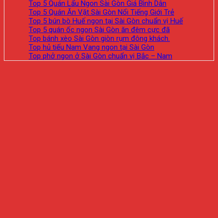
Top 5 Quán Lẩu Ngon Sài Gòn Giá Bình Dân
Top 5 Quán Ăn Vặt Sài Gòn Nổi Tiếng Giới Trẻ
Top 5 bún bò Huế ngon tại Sài Gòn chuẩn vị Huế
Top 5 quán ốc ngon Sài Gòn ăn đêm cực đã
Top bánh xèo Sài Gòn giòn rụm đông khách.
Top hủ tiếu Nam Vang ngon tại Sài Gòn
Top phở ngon ở Sài Gòn chuẩn vị Bắc – Nam