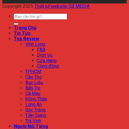
Copyright 2025
Thiết kế website SB MEDIA
Trang Chủ
Tin Tức
Top Review
Vĩnh Long
F&B
Dịch Vụ
Cửa Hàng
Cộng đồng
TPHCM
Cần Thơ
Bạc Liêu
Bến Tre
Cà Mau
Đồng Tháp
Long An
Sóc Trăng
Tiền Giang
Trà Vinh
Người Nổi Tiếng