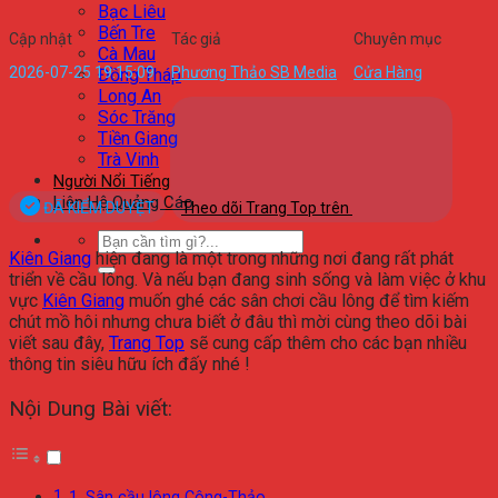
Bạc Liêu
Bến Tre
Cập nhật
Tác giả
Chuyên mục
Cà Mau
2026-07-25 19:15:09
Phương Thảo SB Media
Cửa Hàng
Đồng Tháp
Long An
Sóc Trăng
Tiền Giang
Trà Vinh
Người Nổi Tiếng
Liên Hệ Quảng Cáo
ĐÃ KIỂM DUYỆT
Theo dõi Trang Top trên
Kiên Giang
hiện đang là một trong những nơi đang rất phát
triển về cầu lông. Và nếu bạn đang sinh sống và làm việc ở khu
vực
Kiên Giang
muốn ghé các sân chơi cầu lông để tìm kiếm
chút mồ hôi nhưng chưa biết ở đâu thì mời cùng theo dõi bài
viết sau đây,
Trang Top
sẽ cung cấp thêm cho các bạn nhiều
thông tin siêu hữu ích đấy nhé !
Nội Dung Bài viết:
1. Sân cầu lông Công-Thảo