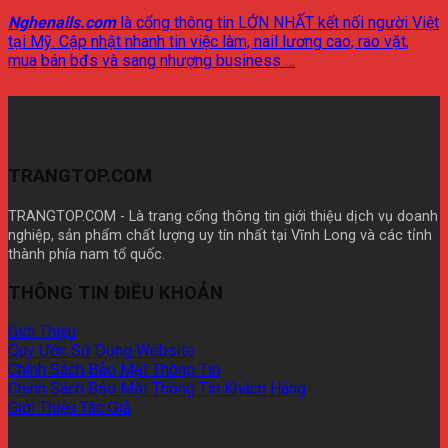
Nghenails.com
là cổng thông tin LỚN NHẤT kết nối người Việt
tại Mỹ. Cập nhật nhanh tin việc làm, nail lương cao, rao vặt,
mua bán bđs và sang nhượng business …
TRANGTOP.COM
TRANGTOP.COM - Là trang cổng thông tin giới thiệu dịch vụ doanh
nghiệp, sản phẩm chất lượng uy tín nhất tại Vĩnh Long và các tỉnh
thành phía nam tổ quốc.
Mua theme wp giá rẽ
THÔNG TIN ĐIỀU KHOẢN
Giới Thiệu
Quy Ước Sử Dụng Website
Chính Sách Bảo Mật Thông Tin
Chính Sách Bảo Mật Thông Tin Khách Hàng
Giới Thiệu Tác Giả