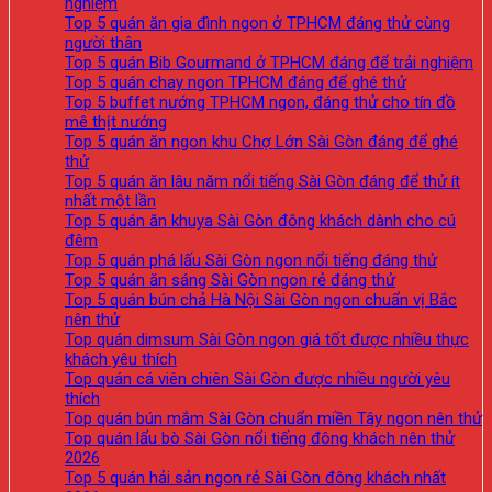
nghiệm
Top 5 quán ăn gia đình ngon ở TPHCM đáng thử cùng
người thân
Top 5 quán Bib Gourmand ở TPHCM đáng để trải nghiệm
Top 5 quán chay ngon TPHCM đáng để ghé thử
Top 5 buffet nướng TPHCM ngon, đáng thử cho tín đồ
mê thịt nướng
Top 5 quán ăn ngon khu Chợ Lớn Sài Gòn đáng để ghé
thử
Top 5 quán ăn lâu năm nổi tiếng Sài Gòn đáng để thử ít
nhất một lần
Top 5 quán ăn khuya Sài Gòn đông khách dành cho cú
đêm
Top 5 quán phá lấu Sài Gòn ngon nổi tiếng đáng thử
Top 5 quán ăn sáng Sài Gòn ngon rẻ đáng thử
Top 5 quán bún chả Hà Nội Sài Gòn ngon chuẩn vị Bắc
nên thử
Top quán dimsum Sài Gòn ngon giá tốt được nhiều thực
khách yêu thích
Top quán cá viên chiên Sài Gòn được nhiều người yêu
thích
Top quán bún mắm Sài Gòn chuẩn miền Tây ngon nên thử
Top quán lẩu bò Sài Gòn nổi tiếng đông khách nên thử
2026
Top 5 quán hải sản ngon rẻ Sài Gòn đông khách nhất