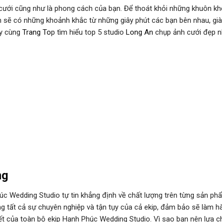
 cưới cũng như là phong cách của bạn. Để thoát khỏi những khuôn kh
n sẽ có những khoảnh khắc từ những giây phút các bạn bên nhau, gi
ãy cùng
Trang To
p tìm hiểu top 5 studio
Long An
chụp ảnh cưới đẹp n
ng
c Wedding Studio tự tin khẳng định về chất lượng trên từng sản ph
g tất cả sự chuyên nghiệp và tận tụy của cả ekip, đảm bảo sẽ làm hà
t của toàn bộ ekip Hạnh Phúc Wedding Studio. Vì sao bạn nên lựa c