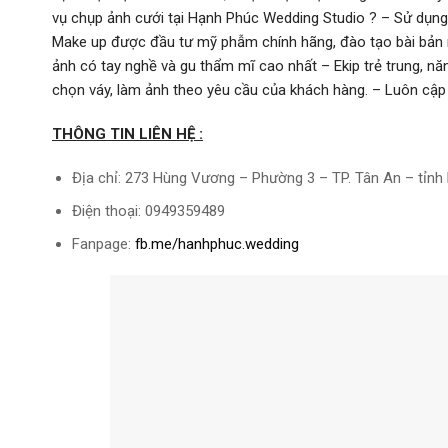
vụ chụp ảnh cưới tại Hạnh Phúc Wedding Studio ? – Sử dụng
Make up được đầu tư mỹ phẫm chính hãng, đào tạo bài bản nh
ảnh có tay nghề và gu thẩm mĩ cao nhất – Ekip trẻ trung, năn
chọn váy, làm ảnh theo yêu cầu của khách hàng. – Luôn cập nh
THÔNG TIN LIÊN HỆ :
Địa chỉ: 273 Hùng Vương – Phường 3 – TP. Tân An – tỉnh
Điện thoại: 0949359489
Fanpage:
fb.me/hanhphuc.wedding