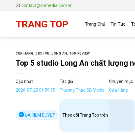
Chuyển
contact@sbmedia.com.vn
đến
nội
TRANG TOP
Trang Chủ
Tin Tức
T
dung
CỬA HÀNG
,
DỊCH VỤ
,
LONG AN
,
TOP REVIEW
Top 5 studio Long An chất lượng n
Cập nhật
Tác giả
Chuyên mục
2026-07-25 01:59:55
Phương Thảo SB Media
Cửa Hàng
ĐÃ KIỂM DUYỆT
Theo dõi Trang Top trên