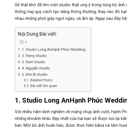
Sẽ thật khó để tìm một studio thật ưng ý trong từng bộ ảnh
thống, hay quy cách tạo dáng thông thường, thay vào đó bạ
nhau những phút giây ngọt ngào, và ấm áp. Ngay sau đây h
Nội Dung Bài viết:
1. Studio Long AnHạnh Phúc Wedding
2. Remy Studio
3. Rơm Studio
4. Nguyễn Studio
5. Kim Bi studio
Related Posts
Bài viết liên quan
1. Studio Long AnHạnh Phúc Weddi
Với nhiều năm kinh nghiệm về mảng chụp ảnh cưới, Hạnh Phú
những khoảnh khắc đẹp nhất của hai bạn sẽ được lưu lại bằn
bạn. Một bộ ảnh hoàn hảo, được thực hiện bằng cả tâm huyế