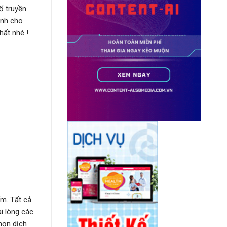
ổ truyền
ành cho
hất nhé !
ẩm. Tất cả
i lòng các
họn dịch