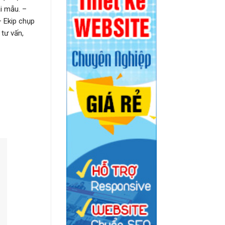
i mẫu. –
– Ekip chụp
 tư vấn,