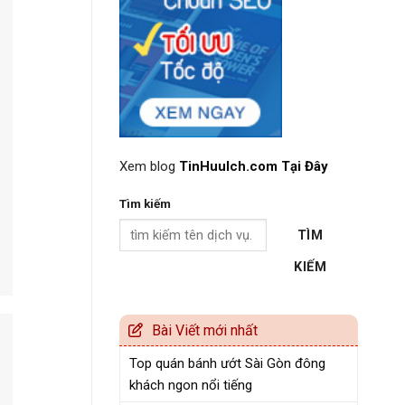
Xem blog
TinHuuIch.com Tại Đây
Tìm kiếm
TÌM
KIẾM
Bài Viết mới nhất
Top quán bánh ướt Sài Gòn đông
khách ngon nổi tiếng