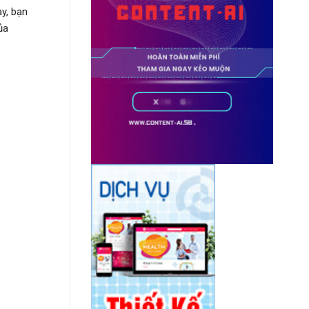
y, bạn
ủa