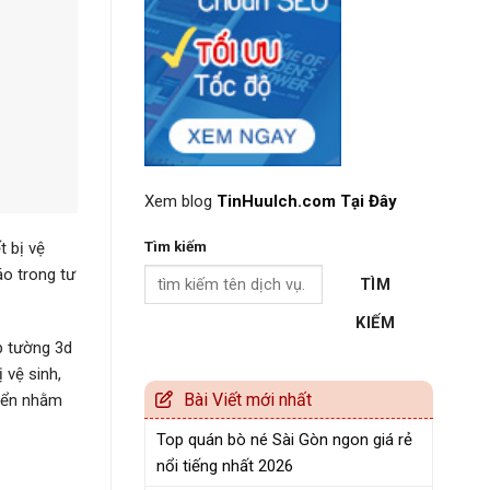
Xem blog
TinHuuIch.com Tại Đây
Tìm kiếm
t bị vệ
áo trong tư
TÌM
KIẾM
p tường 3d
 vệ sinh,
Bài Viết mới nhất
riển nhằm
Top quán bò né Sài Gòn ngon giá rẻ
nổi tiếng nhất 2026