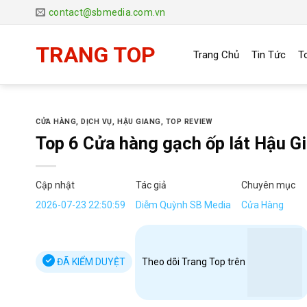
Chuyển
contact@sbmedia.com.vn
đến
nội
TRANG TOP
Trang Chủ
Tin Tức
T
dung
CỬA HÀNG
,
DỊCH VỤ
,
HẬU GIANG
,
TOP REVIEW
Top 6 Cửa hàng gạch ốp lát Hậu G
Cập nhật
Tác giả
Chuyên mục
2026-07-23 22:50:59
Diễm Quỳnh SB Media
Cửa Hàng
ĐÃ KIỂM DUYỆT
Theo dõi Trang Top trên