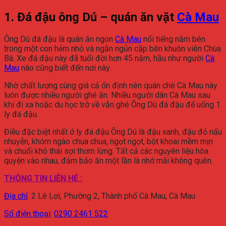
1. Đá đậu ông Dú – quán ăn vặt
Cà Mau
Ông Dú đá đậu là quán ăn ngon
Cà Mau
nổi tiếng nằm bên
trong một con hẻm nhỏ và ngắn ngủn cặp bên khuôn viên Chùa
Bà. Xe đá đậu này đã tuổi đời hơn 45 năm, hầu như người
Cà
Mau
nào cũng biết đến nơi này.
Nhờ chất lượng cùng giá cả ổn định nên quán chè Cà Mau này
luôn được nhiều người ghé ăn. Nhiều người dân Cà Mau sau
khi đi xa hoặc du học trở về vẫn ghé Ông Dú đá đậu để uống 1
ly đá đậu.
Điều đặc biệt nhất ở ly đá đậu Ông Dú là đậu xanh, đậu đỏ nấu
nhuyễn, khóm ngào chua chua, ngọt ngọt, bột khoai mềm mịn
và chuối khô thái sợi thơm lừng. Tất cả các nguyên liệu hòa
quyện vào nhau, đảm bảo ăn một lần là nhớ mãi không quên.
THÔNG TIN LIÊN HỆ :
Địa chỉ
:
2 Lê Lợi, Phường 2, Thành phố Cà Mau, Cà Mau
Số điện thoại
:
0290 2461 522