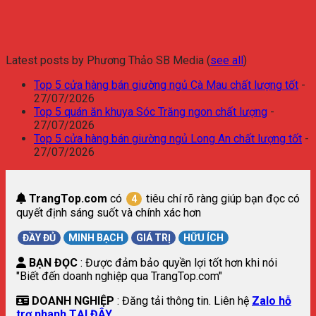
Latest posts by Phương Thảo SB Media
(
see all
)
Top 5 cửa hàng bán giường ngủ Cà Mau chất lượng tốt
-
27/07/2026
Top 5 quán ăn khuya Sóc Trăng ngon chất lượng
-
27/07/2026
Top 5 cửa hàng bán giường ngủ Long An chất lượng tốt
-
27/07/2026
TrangTop.com
có
tiêu chí rõ ràng giúp bạn đọc có
4
quyết định sáng suốt và chính xác hơn
ĐẦY ĐỦ
MINH BẠCH
GIÁ TRỊ
HỮU ÍCH
BẠN ĐỌC
: Được đảm bảo quyền lợi tốt hơn khi nói
"Biết đến doanh nghiệp qua TrangTop.com"
DOANH NGHIỆP
: Đăng tải thông tin. Liên hệ
Zalo hỗ
trợ nhanh TẠI ĐÂY