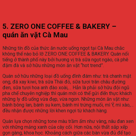
5. ZERO ONE COFFEE & BAKERY –
quán ăn vặt Cà Mau
Những tín đồ của thức ăn nước uống ngọt tại Cà Mau chắc
không thể nào bỏ lỡ ZERO ONE COFFEE & BAKERY. Quán nổi
tiếng ở thành phố này bởi hương vị trà sữa ngọt ngào, cà phê
đậm đà và sở hữu những món ăn vặt “hot trend”.
Quán sở hữu những loại đồ uống đình đám như: trà chanh mật
ong, đá xay kiwi, trà sữa Thái đỏ, sữa tươi trân châu đường
đen, sữa tươi hoa anh đào xoài,… Hẳn là phải sở hữu đội ngũ
pha chế chuyên nghiệp thì quán mới có thể gửi đến thực khách
những ly đồ uống vừa đẹp, vừa ngon. Những món ăn vặt như:
bánh bông lan, bánh su kem, bánh mì trứng muối, mì Ý, mì xào,…
đều nhận được những lời khen ngợi từ khách hàng.
Quán lựa chọn những tone màu trầm ấm như vàng, nâu đan xen
với những mảng xanh của cây cối. Hơn nữa, nội thất sắp xếp
gọn gàng, khoa học. Khoảng cách giữa các bàn vừa đủ để tạo