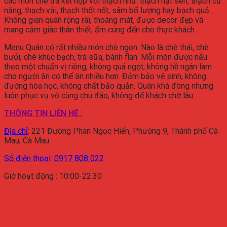
các món chè đá kết hợp với thạch như: thạch hạt sen, thạch củ
năng, thạch vải, thạch thốt nốt, sâm bổ lượng hay bạch quả…
Không gian quán rộng rãi, thoáng mát, được decor đẹp và
mang cảm giác thân thiết, ấm cúng đến cho thực khách.
Menu Quán có rất nhiều món chè ngon. Nào là chè thái, chè
bưởi, chè khúc bạch, trà sữa, bánh flan. Mỗi món được nấu
theo một chuẩn vị riêng, không quá ngọt, không hề ngán làm
cho người ăn có thể ăn nhiều hơn. Đảm bảo vệ sinh, không
đường hóa học, không chất bảo quản. Quán khá đông nhưng
luôn phục vụ vô cùng chu đáo, không để khách chờ lâu.
THÔNG TIN LIÊN HỆ :
Địa chỉ
:
221 Đường Phan Ngọc Hiển, Phường 9, Thành phố Cà
Mau, Cà Mau
Số điện thoại
:
0917 808 022
Giờ hoạt động : 10:00-22:30