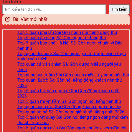
Tìm kiếm
Tìm kiếm
Bài Viết mới nhất
Top 5 quán phá lấu Sài Gòn ngon nổi tiếng đáng thử
Top 5 quán ăn sáng Sài Gòn ngon rẻ đáng thử
Top 5 quán bún chả Hà Nội Sài Gòn ngon chuẩn vị Bắc
nên thử
Top quán dimsum Sài Gòn ngon giá tốt được nhiều thực
khách yêu thích
Top quán cá viên chiên Sài Gòn được nhiều người yêu
thích
Top quán bún mắm Sài Gòn chuẩn miền Tây ngon nên thử
Top quán lẩu bò Sài Gòn nổi tiếng đông khách nên thử
2026
Top 5 quán hải sản ngon rẻ Sài Gòn đông khách nhất
2026
Top 5 quán mì vịt tiềm Sài Gòn ngon nổi tiếng nên thử
Top quán bánh ướt Sài Gòn đông khách ngon nổi tiếng
Top quán bò né Sài Gòn ngon giá rẻ nổi tiếng nhất 2026
Top 5 quán vịt quay Sài Gòn nổi tiếng ngon đáng thử kèm
địa chỉ mới nhất
Top 5 quán cơm niêu Sài Gòn ngon chuẩn vị kèm địa chỉ