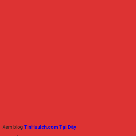
Xem blog
TinHuuIch.com Tại Đây