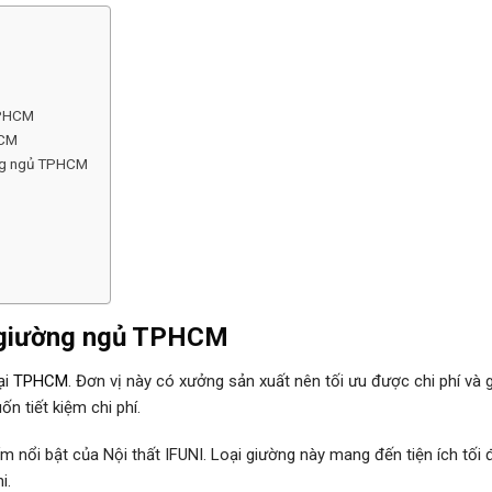
TPHCM
HCM
ờng ngủ TPHCM
giường ngủ
TPHCM
ại
TPHCM
. Đơn vị này có xưởng sản xuất nên tối ưu được chi phí và 
n tiết kiệm chi phí.
nổi bật của Nội thất IFUNI. Loại giường này mang đến tiện ích tối 
i.