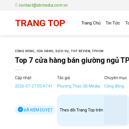
Chuyển
contact@sbmedia.com.vn
đến
nội
TRANG TOP
Trang Chủ
Tin Tức
T
dung
CỘNG ĐỒNG
,
CỬA HÀNG
,
DỊCH VỤ
,
TOP REVIEW
,
TPHCM
Top 7 cửa hàng bán giường ngủ T
Cập nhật
Tác giả
Chuyên mục
2026-07-27 05:47:41
Phương Thảo SB Media
Cộng đồng
ĐÃ KIỂM DUYỆT
Theo dõi Trang Top trên