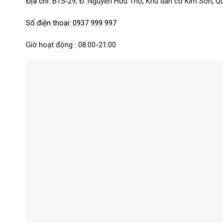
Địa chỉ
:
B15-29, Đ. Nguyễn Hữu Thọ, Khu dân cư Kim Sơn, Qu
Số điện thoại
:
0937 999 997
Giờ hoạt động : 08:00-21:00