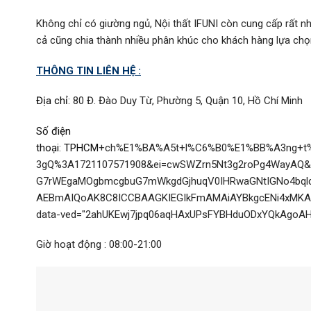
Không chỉ có giường ngủ, Nội thất IFUNI còn cung cấp rất 
cả cũng chia thành nhiều phân khúc cho khách hàng lựa chọ
THÔNG TIN LIÊN HỆ :
Địa chỉ
:
80 Đ. Đào Duy Từ, Phường 5, Quận 10, Hồ Chí Minh
Số điện
thoại
:
TPHCM
+ch%E1%BA%A5t+l%C6%B0%E1%BB%A3ng+t%E1
3gQ%3A1721107571908&ei=cwSWZrn5Nt3g2roPg4WayAQ
G7rWEgaMOgbmcgbuG7mWkgdGjhuqV0IHRwaGNtIGNo4bqld
AEBmAIQoAK8C8ICCBAAGKIEGIkFmAMAiAYBkgcENi4xMKAHy1s&s
data-ved="2ahUKEwj7jpq06aqHAxUPsFYBHduODxYQkAgo
Giờ hoạt động : 08:00-21:00