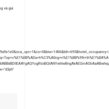
g và giá
9e1e0&sca_upv=1&cs=0&biw=1406&bih=695&hotel_occupancy=
oq=Top+c%E1%BB%ADa+h%C3%A0ng+n%E1%BB%99i+th%E1%BA%A5t
iABBiiBDIIEAAYgAQYogRIoiBQtANYwhlwBngAkAEGmAGhAaABwhiq
e="d3ph"