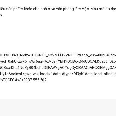
nhiều sản phẩm khác cho nhà ở và văn phòng làm việc. Mẫu mã đa dạn
n.
%BB%91t&rlz=1C1KNTJ_enVN1112VN1112&sca_esv=00b049f269a
&ved=0ahUKEwj5_sWr6aqHAxVdsFYBHYOCBkkQ4dUDCAk&uact=5&
CBsxrDhu6NuZyB04buRdDIIEAAYgAQYogQyCBAAGIAEGKIEMggQAB
client=gws-wiz-local#" data-dtype="d3ph" data-local-attribut
AHoECCEQAw">
0937 555 502