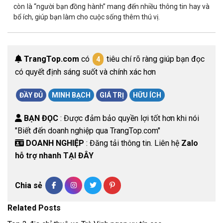
còn là “người bạn đồng hành” mang đến nhiều thông tin hay và
bổ ích, giúp bạn làm cho cuộc sống thêm thú vị.
TrangTop.com
có
tiêu chí rõ ràng giúp bạn đọc
4
có quyết định sáng suốt và chính xác hơn
ĐẦY ĐỦ
MINH BẠCH
GIÁ TRỊ
HỮU ÍCH
BẠN ĐỌC
: Được đảm bảo quyền lợi tốt hơn khi nói
"Biết đến doanh nghiệp qua TrangTop.com"
DOANH NGHIỆP
: Đăng tải thông tin. Liên hệ
Zalo
hỗ trợ nhanh TẠI ĐÂY
Chia sẻ
Related Posts