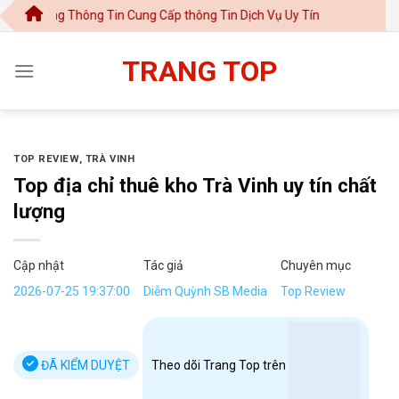
Chuyển
ổng Thông Tin Cung Cấp thông Tin Dịch Vụ Uy Tín
đến
nội
TRANG TOP
dung
TOP REVIEW
,
TRÀ VINH
Top địa chỉ thuê kho Trà Vinh uy tín chất
lượng
Cập nhật
Tác giả
Chuyên mục
2026-07-25 19:37:00
Diễm Quỳnh SB Media
Top Review
ĐÃ KIỂM DUYỆT
Theo dõi Trang Top trên