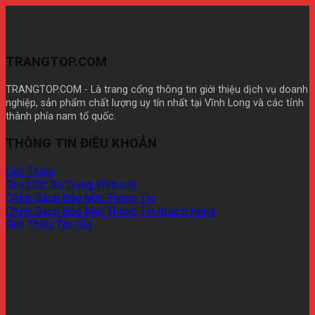
TRANGTOP.COM
TRANGTOP.COM - Là trang cổng thông tin giới thiệu dịch vụ doanh
nghiệp, sản phẩm chất lượng uy tín nhất tại Vĩnh Long và các tỉnh
thành phía nam tổ quốc.
Mua theme wp giá rẽ
THÔNG TIN ĐIỀU KHOẢN
Giới Thiệu
Quy Ước Sử Dụng Website
Chính Sách Bảo Mật Thông Tin
Chính Sách Bảo Mật Thông Tin Khách Hàng
Giới Thiệu Tác Giả