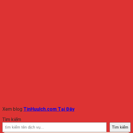
Xem blog
TinHuuIch.com Tại Đây
Tìm kiếm
Tìm kiếm