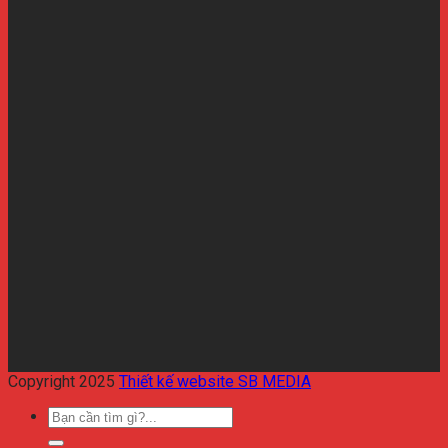
Copyright 2025
Thiết kế website SB MEDIA