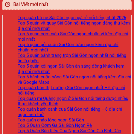
Bài Viết mới nhất
Top quán bò né Sài Gòn ngon giá rẻ nổi tiếng nhất 2026
Top 5 quán vịt quay Sài Gòn nổi tiếng ngon đáng thử kèm
địa chỉ mới nhất
Top 5 quán cơm niêu Sài Gòn ngon chuẩn vị kèm địa chỉ
mới nhất
Top 5 quán gỏi cuốn Sài Gòn tươi ngon kèm địa chỉ
chuẩn mới nhất
Top 5 quán bánh tráng trộn Sài Gòn ngon nhất nổi tiếng
ăn là ghiền
Top 5 quán xôi ngon Sài Gòn ăn sáng đông khách kèm
địa chỉ mới nhất
Top 5 bánh cuốn nóng Sài Gòn ngon nổi tiếng kèm địa chỉ
và Google Maps
Top quán bún thịt nướng Sài Gòn ngon nhất – 6 địa chỉ
nổi tiếng
Top quán mì Quảng ngon ở Sài Gòn nổi tiếng được nhiều
thực khách yêu thích
Top quán bánh canh cua Sài Gòn nổi tiếng – 6 địa chỉ
ngon nên thử
Top quán cháo lòng ngon Sài Gòn
Top 5 Quán Cơm Gà Sài Gòn Ngon Rẻ
Top 5 Quán Bún Riêu Cua Ngon Sài Gòn Giá Bình Dân