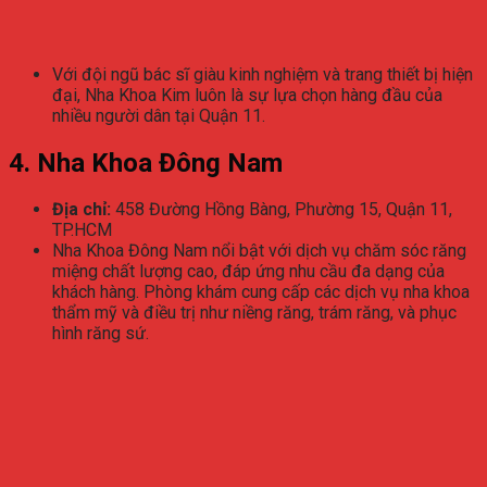
Với đội ngũ bác sĩ giàu kinh nghiệm và trang thiết bị hiện
đại, Nha Khoa Kim luôn là sự lựa chọn hàng đầu của
nhiều người dân tại Quận 11.
4.
Nha Khoa Đông Nam
Địa chỉ:
458 Đường Hồng Bàng, Phường 15, Quận 11,
TP.HCM
Nha Khoa Đông Nam nổi bật với dịch vụ chăm sóc răng
miệng chất lượng cao, đáp ứng nhu cầu đa dạng của
khách hàng. Phòng khám cung cấp các dịch vụ nha khoa
thẩm mỹ và điều trị như niềng răng, trám răng, và phục
hình răng sứ.