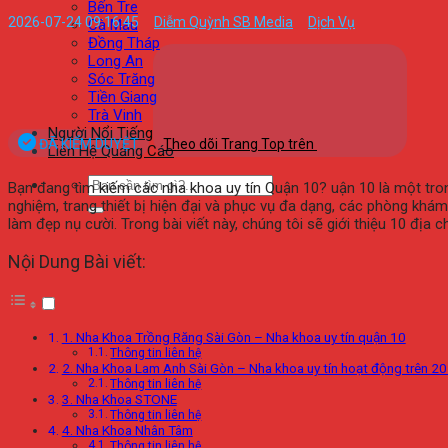
Bến Tre
2026-07-24 09:16:45
Diễm Quỳnh SB Media
Dịch Vụ
Cà Mau
Đồng Tháp
Long An
Sóc Trăng
Tiền Giang
Trà Vinh
Người Nổi Tiếng
ĐÃ KIỂM DUYỆT
Theo dõi Trang Top trên
Liên Hệ Quảng Cáo
Bạn đang tìm kiếm các nha khoa uy tín Quận 10? uận 10 là một tron
nghiệm, trang thiết bị hiện đại và phục vụ đa dạng, các phòng kh
làm đẹp nụ cười. Trong bài viết này, chúng tôi sẽ giới thiệu 10 địa c
Nội Dung Bài viết:
1. Nha Khoa Trồng Răng Sài Gòn – Nha khoa uy tín quận 10
Thông tin liên hệ
2. Nha Khoa Lam Anh Sài Gòn – Nha khoa uy tín hoạt động trên 2
Thông tin liên hệ
3. Nha Khoa STONE
Thông tin liên hệ
4. Nha Khoa Nhân Tâm
Thông tin liên hệ