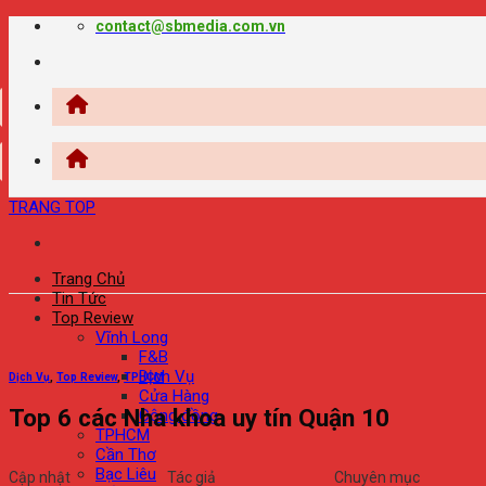
Chuyển
contact@sbmedia.com.vn
đến
nội
dung
TRANG TOP
Trang Chủ
Tin Tức
Top Review
Vĩnh Long
F&B
Dịch Vụ
Dịch Vụ
,
Top Review
,
TPHCM
Cửa Hàng
Top 6 các Nha khoa uy tín Quận 10
Cộng đồng
TPHCM
Cần Thơ
Bạc Liêu
Cập nhật
Tác giả
Chuyên mục