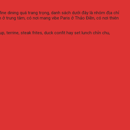
fine
dining
quá
trang
trọng,
danh
sách
dưới
đây
là
nhóm
địa
chỉ
nh
ở
trung
tâm,
có
nơi
mang
vibe
Paris
ở
Thảo
Điền,
có
nơi
thiên
up,
terrine,
steak
frites,
duck
confit
hay
set
lunch
chỉn
chu,