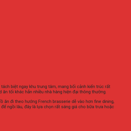
d
tách
biệt
ngay
khu
trung
tâm,
mang
bối
cảnh
kiến
trúc
rất
d
ăn
tối
khác
hẳn
nhiều
nhà
hàng
hiện
đại
thông
thường.
đồ
ăn
đi
theo
hướng
French
brasserie
dễ
vào
hơn
fine
dining,
i
để
ngồi
lâu,
đây
là
lựa
chọn
rất
sáng
giá
cho
bữa
trưa
hoặc