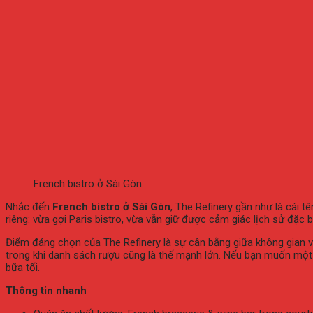
French bistro ở Sài Gòn
Nhắc
đến
French
bistro
ở
Sài
Gòn
,
The
Refinery
gần
như
là
cái
t
riêng:
vừa
gợi
Paris
bistro,
vừa
vẫn
giữ
được
cảm
giác
lịch
sử
đặc
b
Điểm
đáng
chọn
của
The
Refinery
là
sự
cân
bằng
giữa
không
gian
trong
khi
danh
sách
rượu
cũng
là
thế
mạnh
lớn.
Nếu
bạn
muốn
mộ
bữa
tối.
Thông
tin
nhanh