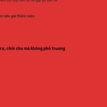
yard
cũ,
hợp
hẹn
hò
và
gặp
gỡ
bạn
bè
ơn
nếu
gọi
thêm
rượu
tro,
chỉn
chu
mà
không
phô
trương