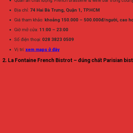
Quán
ăn
chất
lượng:
French
brasserie &
wine
bar
trong
court
Địa
chỉ:
74
Hai
Bà
Trưng,
Quận
1,
TP.
HCM
Giá
tham
khảo:
khoảng
150.000 –
500.000đ/
người,
cao
h
Giờ
mở
cửa:
11:
00 –
23:
00
Số
điện
thoại:
028
3823
0509
Vị
trí:
xem
maps
ở
đây
2.
La
Fontaine
French
Bistrot –
đúng
chất
Parisian
bis