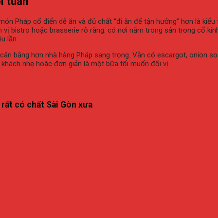
ối
tuần
món
Pháp
cổ
điển
dễ
ăn
và
đủ
chất “
đi
ăn
để
tận
hưởng”
hơn
là
kiểu
h
vị
bistro
hoặc
brasserie
rõ
ràng:
có
nơi
nằm
trong
sân
trong
cổ
kí
ều
lần.
cân
bằng
hơn
nhà
hàng
Pháp
sang
trọng.
Vẫn
có
escargot,
onion
so
p
khách
nhẹ
hoặc
đơn
giản
là
một
bữa
tối
muốn
đổi
vị.
d
rất
có
chất
Sài
Gòn
xưa