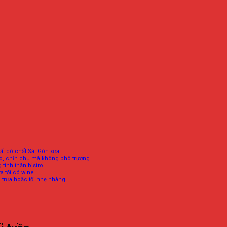
rất có chất Sài Gòn xưa
tro, chỉn chu mà không phô trương
 tinh thần bistro
ữa tối có wine
 trưa hoặc tối nhẹ nhàng