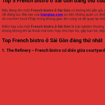
Top
5
French
bistro
ở
Sài
Gòn
đáng
thử
cu
Nếu
đang
tìm
một
French
bistro
ở
Sài
Gòn
có
không
khí
gần
gũi,
rất
đáng
lưu.
Bài
này
của
trangtop.
com
ưu
tiên
những
quán
có
địn
về
comfort
food
Pháp
trong
không
gian
ấm
cúng
và
dễ
quay
lại
nhi
Điểm
hay
của
một
French
bistro
ở
Sài
Gòn
là
trải
nghiệm
thường
nhưng
không
khí
lại
thoải
mái
hơn,
hợp
cho
hẹn
hò,
gặp
bạn
bè,
tiế
Top
French
bistro
ở
Sài
Gòn
đáng
thử
nhất
1.
The
Refinery –
French
bistro
cổ
điển
giữa
courtyar