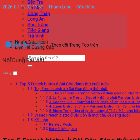
Bến Tre
2026-07-12 02:13:52
Thanh Long
Cửa Hàng
Cà Mau
Đồng Tháp
Long An
Sóc Trăng
Tiền Giang
Trà Vinh
Người Nổi Tiếng
ĐÃ KIỂM DUYỆT
Theo dõi Trang Top trên
Liên Hệ Quảng Cáo
Nội Dung Bài viết:
Top 5 French bistro ở Sài Gòn đáng thử cuối tuần
Top French bistro ở Sài Gòn đáng thử nhất
1. The Refinery – French bistro cổ điển giữa courtyard 
2. La Fontaine French Bistrot – đúng chất Parisian bis
3. Cocotte Sila – comfort food Pháp dễ ăn, casual đúng
4. Lupin Bistrot et Vins – Parisian bistro hiện đại cho b
5. Bistro Tony – lựa chọn ấm cúng ở Thảo Điền cho bữa
Vì sao French bistro ở Sài Gòn là một chủ đề đáng đọc?
Kết luận
Related Posts
Bài viết liên quan