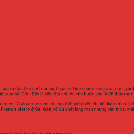
ên
bật
ra
đầu
tiên
nhờ
concept
quá
rõ.
Quán
nằm
trong
một
courtyar
iệt
của
Sài
Gòn.
Đây
là
kiểu
địa
chỉ
chỉ
cần
bước
vào
là
đã
thấy
moo
và
menu.
Quán
có
terrace
lớn,
nội
thất
giữ
nhiều
chi
tiết
kiến
trúc
cũ,
t
French
bistro
ở
Sài
Gòn
có
đủ
chất
lãng
mạn
nhưng
vẫn
thoải
má