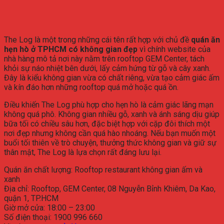
The Log là một trong những cái tên rất hợp với chủ đề
quán ăn
hẹn hò ở TPHCM có không gian đẹp
vì chính website của
nhà hàng mô tả nơi này nằm trên rooftop GEM Center, tách
khỏi sự náo nhiệt bên dưới, lấy cảm hứng từ gỗ và cây xanh.
Đây là kiểu không gian vừa có chất riêng, vừa tạo cảm giác ấm
và kín đáo hơn những rooftop quá mở hoặc quá ồn.
Điều khiến The Log phù hợp cho hẹn hò là cảm giác lãng mạn
không quá phô. Không gian nhiều gỗ, xanh và ánh sáng dịu giúp
bữa tối có chiều sâu hơn, đặc biệt hợp với cặp đôi thích một
nơi đẹp nhưng không cần quá hào nhoáng. Nếu bạn muốn một
buổi tối thiên về trò chuyện, thưởng thức không gian và giữ sự
thân mật, The Log là lựa chọn rất đáng lưu lại.
Quán ăn chất lượng: Rooftop restaurant không gian ấm và
xanh
Địa chỉ: Rooftop, GEM Center, 08 Nguyễn Bỉnh Khiêm, Da Kao,
quận 1, TP.HCM
Giờ mở cửa: 18:00 – 23:00
Số điện thoại: 1900 996 660