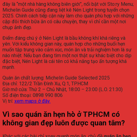
đây là “một nhà hàng không biên giới”, nổi bật với Sto:ry Menu;
Michelin Guide cũng đang liệt kê Nén Light trong tuyển chọn
2025. Chính cách tiếp cận này làm cho quán phù hợp với những
cặp đôi thích bữa ăn có câu chuyện, thay vì chỉ cần một nơi
chụp ảnh đẹp.
Điểm đáng chú ý ở Nén Light là bầu không khí khá riêng và
yên. Với kiểu không gian này, quán hợp cho những buổi hẹn
muốn tập trung vào cảm xúc, món ăn và trải nghiệm hơn là sự
náo nhiệt. Nếu bạn đang tìm một nơi thật sự khác biệt cho dịp
đặc biệt, Nén Light là cái tên có khả năng tạo ấn tượng khá
mạnh.
Quán ăn chất lượng: Michelin Guide Selected 2025
Địa chỉ: 122/2 Trần Đình Xu, Q.1, TP.HCM
Giờ mở cửa: Thứ 2 – Chủ Nhật, 18:00 – 23:00 (L.O. 21:30)
Số điện thoại: 0898 990 806
Vị trí:
xem maps ở đây.
Vì sao quán ăn hẹn hò ở TPHCM có
không gian đẹp luôn được quan tâm?
Khác với các bài chỉ xoay quanh món ăn, chủ đề
quán ăn hẹn