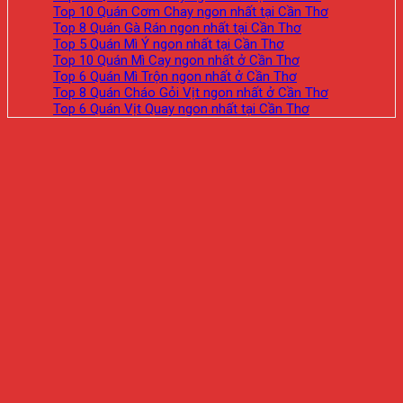
Top 10 Quán Cơm Chay ngon nhất tại Cần Thơ
Top 8 Quán Gà Rán ngon nhất tại Cần Thơ
Top 5 Quán Mì Ý ngon nhất tại Cần Thơ
Top 10 Quán Mì Cay ngon nhất ở Cần Thơ
Top 6 Quán Mì Trộn ngon nhất ở Cần Thơ
Top 8 Quán Cháo Gỏi Vịt ngon nhất ở Cần Thơ
Top 6 Quán Vịt Quay ngon nhất tại Cần Thơ