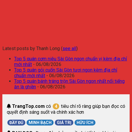
Latest posts by Thanh Long
(
see all
)
Top 5 quán cơm niêu Sài Gòn ngon chuẩn vị kèm địa chỉ
mới nhất
- 06/08/2026
Top 5 quán gỏi cuốn Sài Gòn tươi ngon kèm địa chỉ
chuẩn mới nhất
- 06/08/2026
Top 5 quán bánh tráng trộn Sài Gòn ngon nhất nổi tiếng
ăn là ghiền
- 06/08/2026
TrangTop.com
có
tiêu chí rõ ràng giúp bạn đọc có
4
quyết định sáng suốt và chính xác hơn
ĐẦY ĐỦ
MINH BẠCH
GIÁ TRỊ
HỮU ÍCH