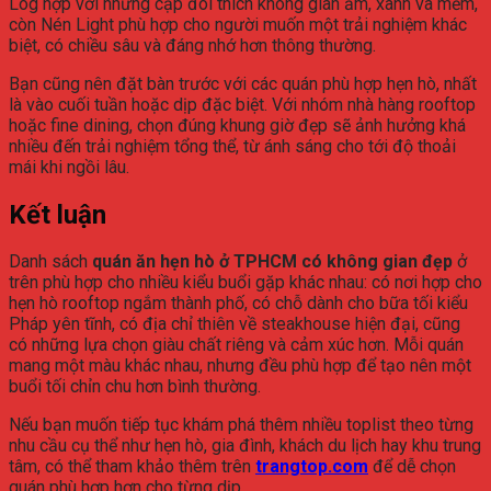
Log hợp với những cặp đôi thích không gian ấm, xanh và mềm,
còn Nén Light phù hợp cho người muốn một trải nghiệm khác
biệt, có chiều sâu và đáng nhớ hơn thông thường.
Bạn cũng nên đặt bàn trước với các quán phù hợp hẹn hò, nhất
là vào cuối tuần hoặc dịp đặc biệt. Với nhóm nhà hàng rooftop
hoặc fine dining, chọn đúng khung giờ đẹp sẽ ảnh hưởng khá
nhiều đến trải nghiệm tổng thể, từ ánh sáng cho tới độ thoải
mái khi ngồi lâu.
Kết luận
Danh sách
quán ăn hẹn hò ở TPHCM có không gian đẹp
ở
trên phù hợp cho nhiều kiểu buổi gặp khác nhau: có nơi hợp cho
hẹn hò rooftop ngắm thành phố, có chỗ dành cho bữa tối kiểu
Pháp yên tĩnh, có địa chỉ thiên về steakhouse hiện đại, cũng
có những lựa chọn giàu chất riêng và cảm xúc hơn. Mỗi quán
mang một màu khác nhau, nhưng đều phù hợp để tạo nên một
buổi tối chỉn chu hơn bình thường.
Nếu bạn muốn tiếp tục khám phá thêm nhiều toplist theo từng
nhu cầu cụ thể như hẹn hò, gia đình, khách du lịch hay khu trung
tâm, có thể tham khảo thêm trên
trangtop.com
để dễ chọn
quán phù hợp hơn cho từng dịp.