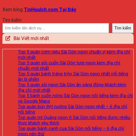
Xem blog
TinHuuIch.com Tại Đây
Tìm kiếm
Tìm kiếm
Bài Viết mới nhất
Top 5 quán cơm niêu Sài Gòn ngon chuẩn vị kèm địa chỉ
mới nhất
Top 5 quán gỏi cuốn Sài Gòn tươi ngon kèm địa chỉ
chuẩn mới nhất
Top 5 quán bánh tráng trộn Sài Gòn ngon nhất nổi tiếng
ăn là ghiền
Top 5 quán xôi ngon Sài Gòn ăn sáng đông khách kèm
địa chỉ mới nhất
Top 5 bánh cuốn nóng Sài Gòn ngon nổi tiếng kèm địa chỉ
và Google Maps
Top quán bún thịt nướng Sài Gòn ngon nhất – 6 địa chỉ
nổi tiếng
Top quán mì Quảng ngon ở Sài Gòn nổi tiếng được nhiều
thực khách yêu thích
Top quán bánh canh cua Sài Gòn nổi tiếng – 6 địa chỉ
ngon nên thử