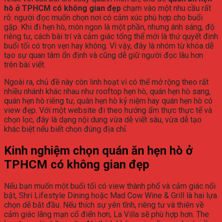
hò ở TPHCM có không gian đẹp
chạm vào một nhu cầu rất
rõ: người đọc muốn chọn nơi có cảm xúc phù hợp cho buổi
gặp. Khi đi hẹn hò, món ngon là một phần, nhưng ánh sáng, độ
riêng tư, cách bài trí và cảm giác tổng thể mới là thứ quyết định
buổi tối có trọn vẹn hay không. Vì vậy, đây là nhóm từ khóa dễ
tạo sự quan tâm ổn định và cũng dễ giữ người đọc lâu hơn
trên bài viết.
Ngoài ra, chủ đề này còn linh hoạt vì có thể mở rộng theo rất
nhiều nhánh khác nhau như rooftop hẹn hò, quán hẹn hò sang,
quán hẹn hò riêng tư, quán hẹn hò kỷ niệm hay quán hẹn hò có
view đẹp. Với một website đi theo hướng ẩm thực thực tế và
chọn lọc, đây là dạng nội dung vừa dễ viết sâu, vừa dễ tạo
khác biệt nếu biết chọn đúng địa chỉ.
Kinh nghiệm chọn quán ăn hẹn hò ở
TPHCM có không gian đẹp
Nếu bạn muốn một buổi tối có view thành phố và cảm giác nổi
bật, Shri Lifestyle Dining hoặc Mad Cow Wine & Grill là hai lựa
chọn dễ bắt đầu. Nếu thích sự yên tĩnh, riêng tư và thiên về
cảm giác lãng mạn cổ điển hơn, La Villa sẽ phù hợp hơn. The