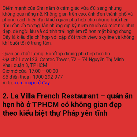
Điểm mạnh của Shri nằm ở cảm giác vừa đủ sang nhưng
không quá nặng nề. Không gian trên cao, ánh đèn thành phố và
phong cách hiện đại khiến quán phù hợp cho những buổi hẹn
đầu cần ấn tượng, lẫn những dịp kỷ niệm muốn có một nơi nhìn
đẹp, dễ ngồi lâu và có tính trải nghiệm rõ hơn mặt bằng chung.
Đây là kiểu địa chỉ hợp với cặp đôi thích view skyline và không
khí buổi tối ở trung tâm.
Quán ăn chất lượng: Rooftop dining phù hợp hẹn hò
Địa chỉ: Level 23, Centec Tower, 72 – 74 Nguyễn Thị Minh
Khai, quận 3, TP.HCM
Giờ mở cửa: 17:00 – 00:00
Số điện thoại: 1900 292 977
Vị trí:
xem maps ở đây.
2. La Villa French Restaurant – quán ăn
hẹn hò ở TPHCM có không gian đẹp
theo kiểu biệt thự Pháp yên tĩnh