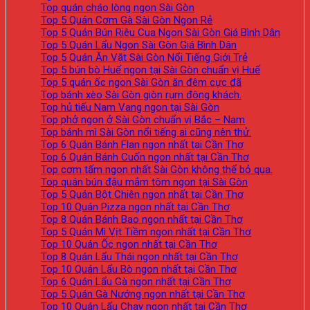
Top quán cháo lòng ngon Sài Gòn
Top 5 Quán Cơm Gà Sài Gòn Ngon Rẻ
Top 5 Quán Bún Riêu Cua Ngon Sài Gòn Giá Bình Dân
Top 5 Quán Lẩu Ngon Sài Gòn Giá Bình Dân
Top 5 Quán Ăn Vặt Sài Gòn Nổi Tiếng Giới Trẻ
Top 5 bún bò Huế ngon tại Sài Gòn chuẩn vị Huế
Top 5 quán ốc ngon Sài Gòn ăn đêm cực đã
Top bánh xèo Sài Gòn giòn rụm đông khách.
Top hủ tiếu Nam Vang ngon tại Sài Gòn
Top phở ngon ở Sài Gòn chuẩn vị Bắc – Nam
Top bánh mì Sài Gòn nổi tiếng ai cũng nên thử.
Top 6 Quán Bánh Flan ngon nhất tại Cần Thơ
Top 6 Quán Bánh Cuốn ngon nhất tại Cần Thơ
Top cơm tấm ngon nhất Sài Gòn không thể bỏ qua.
Top quán bún đậu mắm tôm ngon tại Sài Gòn
Top 5 Quán Bột Chiên ngon nhất tại Cần Thơ
Top 10 Quán Pizza ngon nhất tại Cần Thơ
Top 8 Quán Bánh Bao ngon nhất tại Cần Thơ
Top 5 Quán Mì Vịt Tiềm ngon nhất tại Cần Thơ
Top 10 Quán Ốc ngon nhất tại Cần Thơ
Top 8 Quán Lẩu Thái ngon nhất tại Cần Thơ
Top 10 Quán Lẩu Bò ngon nhất tại Cần Thơ
Top 6 Quán Lẩu Gà ngon nhất tại Cần Thơ
Top 5 Quán Gà Nướng ngon nhất tại Cần Thơ
Top 10 Quán Lẩu Chay ngon nhất tại Cần Thơ