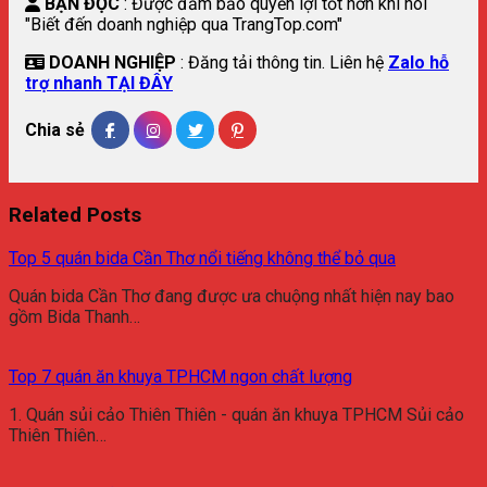
BẠN ĐỌC
: Được đảm bảo quyền lợi tốt hơn khi nói
"Biết đến doanh nghiệp qua TrangTop.com"
DOANH NGHIỆP
: Đăng tải thông tin. Liên hệ
Zalo hỗ
trợ nhanh TẠI ĐÂY
Chia sẻ
Related Posts
Top 5 quán bida Cần Thơ nổi tiếng không thể bỏ qua
Quán bida Cần Thơ đang được ưa chuộng nhất hiện nay bao
gồm Bida Thanh…
Top 7 quán ăn khuya TPHCM ngon chất lượng
1. Quán sủi cảo Thiên Thiên - quán ăn khuya TPHCM Sủi cảo
Thiên Thiên…