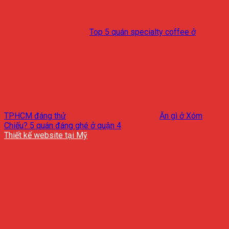
Top 5 quán specialty coffee ở
TPHCM đáng thử
Ăn gì ở Xóm
Chiếu? 5 quán đáng ghé ở quận 4
Thiết kế website tại Mỹ