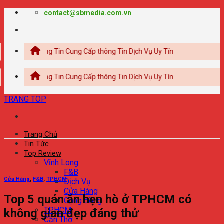
Chuyển
contact@sbmedia.com.vn
đến
nội
dung
Thông Tin Cung Cấp thông Tin Dịch Vụ Uy Tín
Thông Tin Cung Cấp thông Tin Dịch Vụ Uy Tín
TRANG TOP
Trang Chủ
Tin Tức
Top Review
Vĩnh Long
F&B
Cửa Hàng
,
F&B
,
TPHCM
Dịch Vụ
Cửa Hàng
Top 5 quán ăn hẹn hò ở TPHCM có
Cộng đồng
TPHCM
không gian đẹp đáng thử
Cần Thơ