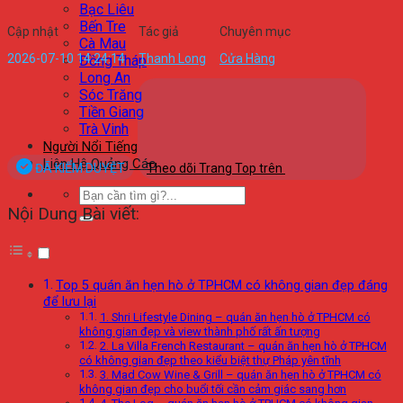
Bạc Liêu
Bến Tre
Cập nhật
Tác giả
Chuyên mục
Cà Mau
2026-07-10 14:24:14
Thanh Long
Cửa Hàng
Đồng Tháp
Long An
Sóc Trăng
Tiền Giang
Trà Vinh
Người Nổi Tiếng
Liên Hệ Quảng Cáo
ĐÃ KIỂM DUYỆT
Theo dõi Trang Top trên
Nội Dung Bài viết:
Top 5 quán ăn hẹn hò ở TPHCM có không gian đẹp đáng
để lưu lại
1. Shri Lifestyle Dining – quán ăn hẹn hò ở TPHCM có
không gian đẹp và view thành phố rất ấn tượng
2. La Villa French Restaurant – quán ăn hẹn hò ở TPHCM
có không gian đẹp theo kiểu biệt thự Pháp yên tĩnh
3. Mad Cow Wine & Grill – quán ăn hẹn hò ở TPHCM có
không gian đẹp cho buổi tối cần cảm giác sang hơn