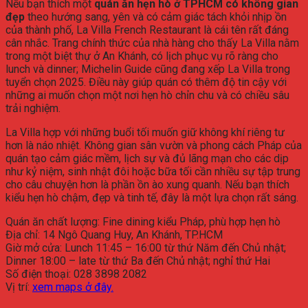
Nếu bạn thích một
quán ăn hẹn hò ở TPHCM có không gian
đẹp
theo hướng sang, yên và có cảm giác tách khỏi nhịp ồn
của thành phố, La Villa French Restaurant là cái tên rất đáng
cân nhắc. Trang chính thức của nhà hàng cho thấy La Villa nằm
trong một biệt thự ở An Khánh, có lịch phục vụ rõ ràng cho
lunch và dinner; Michelin Guide cũng đang xếp La Villa trong
tuyển chọn 2025. Điều này giúp quán có thêm độ tin cậy với
những ai muốn chọn một nơi hẹn hò chỉn chu và có chiều sâu
trải nghiệm.
La Villa hợp với những buổi tối muốn giữ không khí riêng tư
hơn là náo nhiệt. Không gian sân vườn và phong cách Pháp của
quán tạo cảm giác mềm, lịch sự và đủ lãng mạn cho các dịp
như kỷ niệm, sinh nhật đôi hoặc bữa tối cần nhiều sự tập trung
cho câu chuyện hơn là phần ồn ào xung quanh. Nếu bạn thích
kiểu hẹn hò chậm, đẹp và tinh tế, đây là một lựa chọn rất sáng.
Quán ăn chất lượng: Fine dining kiểu Pháp, phù hợp hẹn hò
Địa chỉ: 14 Ngô Quang Huy, An Khánh, TP.HCM
Giờ mở cửa: Lunch 11:45 – 16:00 từ thứ Năm đến Chủ nhật;
Dinner 18:00 – late từ thứ Ba đến Chủ nhật; nghỉ thứ Hai
Số điện thoại: 028 3898 2082
Vị trí:
xem maps ở đây.