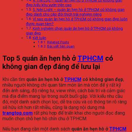
4. The Log – quán ăn hẹn hò ở TPHCM có không gian
đẹp kiểu khu vườn trên cao
5. Nén Light – quán ăn hẹn hò ở TPHCM có không gian
đẹp dành cho cặp đôi thích trải nghiệm riêng
Vì sao quán ăn hẹn hò ở TPHCM có không gian đẹp luôn
được quan tâm?
Kinh nghiệm chọn quán ăn hẹn hò ở TPHCM có không
gian đẹp
Kết luận
Related Posts
Bài viết liên quan
Top 5 quán ăn hẹn hò ở
TPHCM
có
không gian đẹp đáng để lưu lại
Khi cần tìm
quán ăn hẹn hò ở
TPHCM
có không gian đẹp
,
nhiều người không chỉ quan tâm món ăn mà còn để ý rất kỹ
đến ánh sáng, độ riêng tư, view nhìn, cách bài trí và cảm giác
mà địa điểm mang lại trong suốt buổi gặp. Với kiểu nhu cầu
đó, một danh sách chọn lọc, dễ tra cứu và có thông tin rõ ràng
sẽ hữu ích hơn rất nhiều, cũng là dạng nội dung mà
trangtop.com
rất phù hợp để triển khai cho người đọc đang
muốn chọn chỗ hẹn hò chỉn chu ở TP.HCM.
Nếu bạn đang cần một danh sách
quán ăn hẹn hò ở
TPHCM