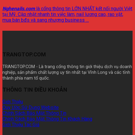
Nghenails.com
là cổng thông tin LỚN NHẤT kết nối người Việt
tại Mỹ. Cập nhật nhanh tin việc làm, nail lương cao, rao vặt,
mua bán bđs và sang nhượng business …
TRANGTOP.COM
TRANGTOP.COM - Là trang cổng thông tin giới thiệu dịch vụ doanh
nghiệp, sản phẩm chất lượng uy tín nhất tại Vĩnh Long và các tỉnh
thành phía nam tổ quốc.
Mua theme wp giá rẽ
THÔNG TIN ĐIỀU KHOẢN
Giới Thiệu
Quy Ước Sử Dụng Website
Chính Sách Bảo Mật Thông Tin
Chính Sách Bảo Mật Thông Tin Khách Hàng
Giới Thiệu Tác Giả