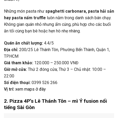
Những
món
pasta
như
spaghetti
carbonara,
pasta
hải
sản
hay
pasta
nấm
truffle
luôn
nằm
trong
danh
sách
bán
chạy.
Không
gian
quán
nhỏ
nhưng
ấm
cúng,
phù
hợp
cho
các
buổi
ăn
tối
cùng
bạn
bè
hoặc
hẹn
hò
nhẹ
nhàng.
Quán
ăn
chất
lượng:
4.4/
5
Địa
chỉ:
200/
25
Lê
Thánh
Tôn,
Phường
Bến
Thành,
Quận
1,
TP.
HCM
Giá
tham
khảo:
120.000 –
250.000
VNĐ
Giờ
mở
cửa:
Thứ
2
đóng
cửa;
Thứ
3 –
Chủ
nhật:
10:
00 –
22:
00
Số
điện
thoại:
0399
526
266
Vị
trí:
xem
maps
ở
đây
2.
Pizza
4P’s
Lê
Thánh
Tôn –
mì
Ý
fusion
nổi
tiếng
Sài
Gòn