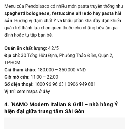
Menu
của
Pendolasco
có
nhiều
món
pasta
truyền
thống
như
spaghetti
bolognese,
fettuccine
alfredo
hay
pasta
hải
sản
.
Hương
vị
đậm
chất
Ý
và
khẩu
phần
khá
đầy
đặn
khiến
quán
trở
thành
lựa
chọn
quen
thuộc
cho
những
bữa
ăn
gia
đình
hoặc
tụ
tập
bạn
bè.
Quán
ăn
chất
lượng:
4.2/
5
Địa
chỉ:
30
Tống
Hữu
Định,
Phường
Thảo
Điền,
Quận
2,
TP.
HCM
Giá
tham
khảo:
180.000 –
350.000
VNĐ
Giờ
mở
cửa:
11:
00 –
22:
00
Số
điện
thoại:
1800
96
96
63 |
0906
949
881
Vị
trí:
xem
maps
ở
đây
4. ‘
NAMO
Modern
Italian &
Grill –
nhà
hàng
Ý
hiện
đại
giữa
trung
tâm
Sài
Gòn