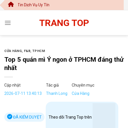
Chuyển
in Dịch Vụ Uy Tín
đến
nội
TRANG TOP
dung
CỬA HÀNG
,
F&B
,
TPHCM
Top 5 quán mì Ý ngon ở TPHCM đáng thử
nhất
Cập nhật
Tác giả
Chuyên mục
2026-07-11 13:40:13
Thanh Long
Cửa Hàng
ĐÃ KIỂM DUYỆT
Theo dõi Trang Top trên