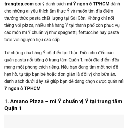
trangtop.
com
gợi
ý
danh
sách
mì
Ý
ngon
ở
TPHCM
dành
cho
những
ai
yêu
thích
ẩm
thực
Ý
và
muốn
tìm
địa
điểm
thưởng
thức
pasta
chất
lượng
tại
Sài
Gòn.
Không
chỉ
nổi
tiếng
với
pizza,
nhiều
nhà
hàng
Ý
tại
thành
phố
còn
phục
vụ
các
món
mì
Ý
chuẩn
vị
như
spaghetti,
fettuccine
hay
pasta
tươi
với
nguyên
liệu
cao
cấp.
Từ
những
nhà
hàng
Ý
cổ
điển
tại
Thảo
Điền
cho
đến
các
quán
pasta
nổi
tiếng
ở
trung
tâm
Quận
1,
mỗi
địa
điểm
đều
mang
một
phong
cách
riêng.
Nếu
bạn
đang
tìm
một
nơi
để
hẹn
hò,
tụ
tập
bạn
bè
hoặc
đơn
giản
là
đổi
vị
cho
bữa
ăn,
danh
sách
dưới
đây
sẽ
giúp
bạn
dễ
dàng
chọn
được
quán
mì
Ý
ngon
ở
TPHCM
.
1.
Amano
Pizza –
mì
Ý
chuẩn
vị
Ý
tại
trung
tâm
Quận
1