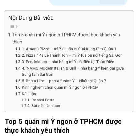
Nội Dung Bài viết:
Top 5 quán mì Ý ngon ở TPHCM được thực khách yêu
thích
1. Amano Pizza – mì Ý chuẩn vị Ý tại trung tâm Quận 1
2. Pizza 4P’s Lê Thánh Tôn – mì Ý fusion nổi tiếng Sài Gòn
3. Pendolasco – nhà hàng mì Ý cổ điển tại Thảo Điền
4. ‘NAMO Modern Italian & Grill – nhà hàng Ý hiện đại giữa
trung tâm Sài Gòn
5. Basta Hiro – pasta fusion Ý – Nhật tại Quận 7
Kinh nghiệm chọn quán mì Ý ngon ở TPHCM
Kết luận
Related Posts
Bài viết liên quan
Top 5
quán
mì
Ý
ngon
ở
TPHCM
được
thực
khách
yêu
thích