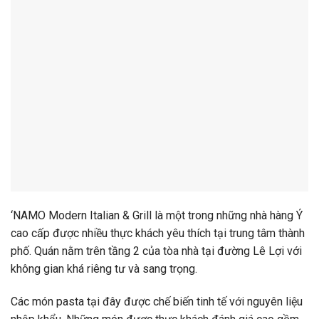
‘
NAMO
Modern
Italian &
Grill
là
một
trong
những
nhà
hàng
Ý
cao
cấp
được
nhiều
thực
khách
yêu
thích
tại
trung
tâm
thành
phố.
Quán
nằm
trên
tầng
2
của
tòa
nhà
tại
đường
Lê
Lợi
với
không
gian
khá
riêng
tư
và
sang
trọng.
Các
món
pasta
tại
đây
được
chế
biến
tinh
tế
với
nguyên
liệu