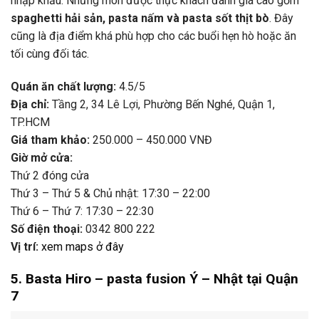
nhập
khẩu.
Những
món
được
thực
khách
đánh
giá
cao
gồm
spaghetti
hải
sản,
pasta
nấm
và
pasta
sốt
thịt
bò
.
Đây
cũng
là
địa
điểm
khá
phù
hợp
cho
các
buổi
hẹn
hò
hoặc
ăn
tối
cùng
đối
tác.
Quán
ăn
chất
lượng:
4.5/
5
Địa
chỉ:
Tầng
2,
34
Lê
Lợi,
Phường
Bến
Nghé,
Quận
1,
TP.
HCM
Giá
tham
khảo:
250.000 –
450.000
VNĐ
Giờ
mở
cửa:
Thứ
2
đóng
cửa
Thứ
3 –
Thứ
5 &
Chủ
nhật:
17:
30 –
22:
00
Thứ
6 –
Thứ
7:
17:
30 –
22:
30
Số
điện
thoại:
0342
800
222
Vị
trí:
xem
maps
ở
đây
5.
Basta
Hiro –
pasta
fusion
Ý –
Nhật
tại
Quận
7