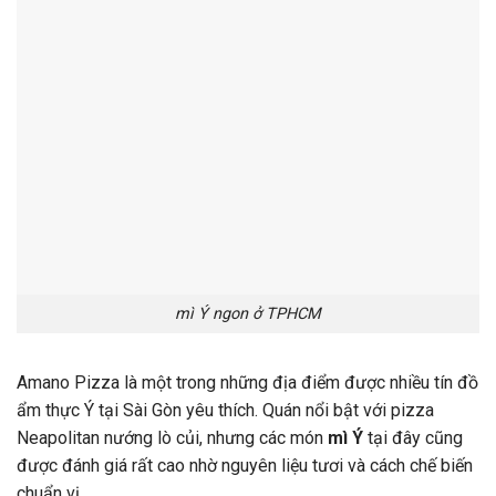
mì Ý ngon ở TPHCM
Amano
Pizza
là
một
trong
những
địa
điểm
được
nhiều
tín
đồ
ẩm
thực
Ý
tại
Sài
Gòn
yêu
thích.
Quán
nổi
bật
với
pizza
Neapolitan
nướng
lò
củi,
nhưng
các
món
mì
Ý
tại
đây
cũng
được
đánh
giá
rất
cao
nhờ
nguyên
liệu
tươi
và
cách
chế
biến
chuẩn
vị.