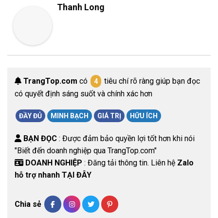
Thanh Long
TrangTop.com
có
tiêu chí rõ ràng giúp bạn đọc
4
có quyết định sáng suốt và chính xác hơn
ĐẦY ĐỦ
MINH BẠCH
GIÁ TRỊ
HỮU ÍCH
BẠN ĐỌC
: Được đảm bảo quyền lợi tốt hơn khi nói
"Biết đến doanh nghiệp qua TrangTop.com"
DOANH NGHIỆP
: Đăng tải thông tin. Liên hệ
Zalo
hỗ trợ nhanh TẠI ĐÂY
Chia sẻ