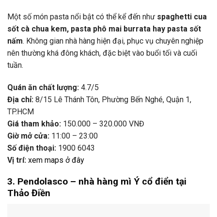
Một
số
món
pasta
nổi
bật
có
thể
kể
đến
như
spaghetti
cua
sốt
cà
chua
kem,
pasta
phô
mai
burrata
hay
pasta
sốt
nấm
.
Không
gian
nhà
hàng
hiện
đại,
phục
vụ
chuyên
nghiệp
nên
thường
khá
đông
khách,
đặc
biệt
vào
buổi
tối
và
cuối
tuần.
Quán
ăn
chất
lượng:
4.7/
5
Địa
chỉ:
8/
15
Lê
Thánh
Tôn,
Phường
Bến
Nghé,
Quận
1,
TP.
HCM
Giá
tham
khảo:
150.000 –
320.000
VNĐ
Giờ
mở
cửa:
11:
00 –
23:
00
Số
điện
thoại:
1900
6043
Vị
trí:
xem
maps
ở
đây
3.
Pendolasco –
nhà
hàng
mì
Ý
cổ
điển
tại
Thảo
Điền