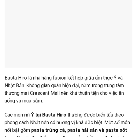
Basta
Hiro
là
nhà
hàng
fusion
kết
hợp
giữa
ẩm
thực
Ý
và
Nhật
Bản.
Không
gian
quán
hiện
đại,
nằm
trong
trung
tâm
thương
mại
Crescent
Mall
nên
khá
thuận
tiện
cho
việc
ăn
uống
và
mua
sắm.
Các
món
mì
Ý
tại
Basta
Hiro
thường
được
biến
tấu
theo
phong
cách
Nhật
nên
có
hương
vị
khá
đặc
biệt.
Một
số
món
nổi
bật
gồm
pasta
trứng
cá,
pasta
hải
sản
và
pasta
sốt