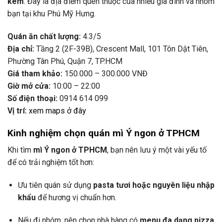
kem
.
Đây
là
địa
điểm
quen
thuộc
của
nhiều
gia
đình
và
nhóm
bạn
tại
khu
Phú
Mỹ
Hưng.
Quán
ăn
chất
lượng:
4.3/
5
Địa
chỉ:
Tầng
2 (
2F-
39B),
Crescent
Mall,
101
Tôn
Dật
Tiên,
Phường
Tân
Phú,
Quận
7,
TP.
HCM
Giá
tham
khảo:
150.000 –
300.000
VNĐ
Giờ
mở
cửa:
10:
00 –
22:
00
Số
điện
thoại:
0914
614
099
Vị
trí:
xem
maps
ở
đây
Kinh
nghiệm
chọn
quán
mì
Ý
ngon
ở
TPHCM
Khi
tìm
mì
Ý
ngon
ở
TPHCM
,
bạn
nên
lưu
ý
một
vài
yếu
tố
để
có
trải
nghiệm
tốt
hơn:
Ưu
tiên
quán
sử
dụng
pasta
tươi
hoặc
nguyên
liệu
nhập
khẩu
để
hương
vị
chuẩn
hơn.
Nếu
đi
nhóm,
nên
chọn
nhà
hàng
có
menu
đa
dạng
pizza