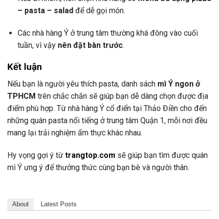
–
pasta –
salad
để
dễ
gọi
món.
Các
nhà
hàng
Ý
ở
trung
tâm
thường
khá
đông
vào
cuối
tuần,
vì
vậy
nên
đặt
bàn
trước
.
Kết
luận
Nếu
bạn
là
người
yêu
thích
pasta,
danh
sách
mì
Ý
ngon
ở
TPHCM
trên
chắc
chắn
sẽ
giúp
bạn
dễ
dàng
chọn
được
địa
điểm
phù
hợp.
Từ
nhà
hàng
Ý
cổ
điển
tại
Thảo
Điền
cho
đến
những
quán
pasta
nổi
tiếng
ở
trung
tâm
Quận
1,
mỗi
nơi
đều
mang
lại
trải
nghiệm
ẩm
thực
khác
nhau.
Hy
vọng
gợi
ý
từ
trangtop.
com
sẽ
giúp
bạn
tìm
được
quán
mì
Ý
ưng
ý
để
thưởng
thức
cùng
bạn
bè
và
người
thân.
About
Latest Posts