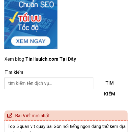
Xem blog
TinHuuIch.com Tại Đây
Tìm kiếm
TÌM
KIẾM
Bài Viết mới nhất
Top 5 quán vịt quay Sài Gòn nổi tiếng ngon đáng thử kèm địa