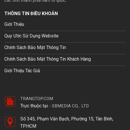
các tỉnh thành phía nam tổ quốc.
Mua theme wp giá rẽ
THÔNG TIN ĐIỀU KHOẢN
Giới Thiệu
Quy Ước Sử Dụng Website
Chính Sách Bảo Mật Thông Tin
Chính Sách Bảo Mật Thông Tin Khách Hàng
Giới Thiệu Tác Giả
TRANGTOP.COM
Trực thuộc tại
-
SBMEDIA CO,.. LTD
Số 345, Phạm Văn Bạch, Phường 15, Tân Bình,
TP.HCM