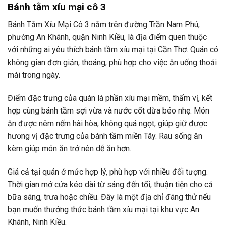
Bánh tằm xíu mại cô 3
Bánh Tằm Xíu Mại Cô 3 nằm trên đường Trần Nam Phú,
phường An Khánh, quận Ninh Kiều, là địa điểm quen thuộc
với những ai yêu thích bánh tầm xíu mại tại Cần Thơ. Quán có
không gian đơn giản, thoáng, phù hợp cho việc ăn uống thoải
mái trong ngày.
Điểm đặc trưng của quán là phần xíu mại mềm, thấm vị, kết
hợp cùng bánh tầm sợi vừa và nước cốt dừa béo nhẹ. Món
ăn được nêm nếm hài hòa, không quá ngọt, giúp giữ được
hương vị đặc trưng của bánh tầm miền Tây. Rau sống ăn
kèm giúp món ăn trở nên dễ ăn hơn.
Giá cả tại quán ở mức hợp lý, phù hợp với nhiều đối tượng.
Thời gian mở cửa kéo dài từ sáng đến tối, thuận tiện cho cả
bữa sáng, trưa hoặc chiều. Đây là một địa chỉ đáng thử nếu
bạn muốn thưởng thức bánh tầm xíu mại tại khu vực An
Khánh, Ninh Kiều.