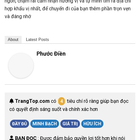
ngon, chậm rãi cảm nhận hương vị và tự mình tìm ra địa chỉ
hợp khẩu vị nhất, để chuyến đi của bạn thêm phần trọn vẹn
và đáng nhớ
About
Latest Posts
Phước Điền
TrangTop.com
có
tiêu chí rõ ràng giúp bạn đọc
4
có quyết định sáng suốt và chính xác hơn
ĐẦY ĐỦ
MINH BẠCH
GIÁ TRỊ
HỮU ÍCH
BẠN ĐỌC
: Được đảm bảo quyền lợi tốt hơn khi nói