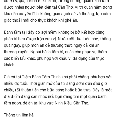
cư 91B, quận Ninh Kiều, là một trong những quán bánh tầm
được nhiều người biết đến tại Cần Thơ. Vị trí quán nằm trong
khu dân cư yên tĩnh, không gian sạch sẽ và thoáng, tạo cảm
giác thoải mái cho thực khách khi ghé ăn.
Bánh tầm tại đây có sợi mềm, không bị bở, kết hợp cùng
phần bì heo được trộn vừa vị. Nước cốt dừa béo nhẹ, không
quá ngậy, giúp món ăn dễ thưởng thức ngay cả khi ăn
thường xuyên. Ngoài bánh tầm bì, quán còn phục vụ thêm
các biến tấu khác, phù hợp với khẩu vị đa dạng của thực
khách.
Giá cả tại Tiệm Bánh Tằm Thịnh khá phải chăng, phù hợp với
nhiều độ tuổi. Thời gian mở cửa từ sáng sớm đến đầu giờ
chiều, rất thuận tiện cho bữa sáng hoặc bữa trưa. Đây là một
địa điểm đáng cân nhắc nếu bạn đang tìm một quán bánh
tầm ngon, dễ ăn tại khu vực Ninh Kiều, Cần Thơ.
Thông tin liên hệ: