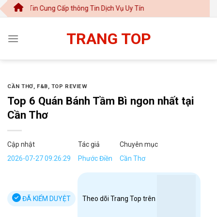
Chuyển
Cung Cấp thông Tin Dịch Vụ Uy Tín
đến
nội
TRANG TOP
dung
CẦN THƠ
,
F&B
,
TOP REVIEW
Top 6 Quán Bánh Tầm Bì ngon nhất tại
Cần Thơ
Cập nhật
Tác giả
Chuyên mục
2026-07-27 09:26:29
Phước Điền
Cần Thơ
ĐÃ KIỂM DUYỆT
Theo dõi Trang Top trên