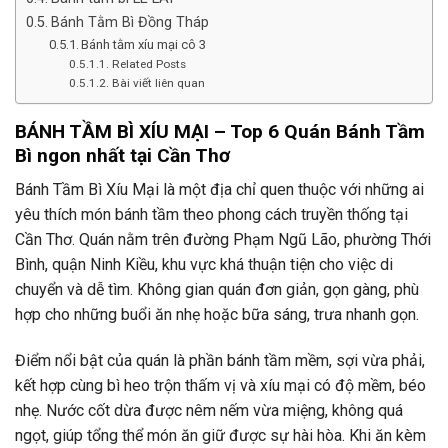
Bánh Tằm Bì Đồng Tháp
Bánh tằm xíu mại cô 3
Related Posts
Bài viết liên quan
BÁNH TẦM BÌ XÍU MẠI – Top 6 Quán Bánh Tầm
Bì ngon nhất tại Cần Thơ
Bánh Tầm Bì Xíu Mại là một địa chỉ quen thuộc với những ai
yêu thích món bánh tầm theo phong cách truyền thống tại
Cần Thơ. Quán nằm trên đường Phạm Ngũ Lão, phường Thới
Bình, quận Ninh Kiều, khu vực khá thuận tiện cho việc di
chuyển và dễ tìm. Không gian quán đơn giản, gọn gàng, phù
hợp cho những buổi ăn nhẹ hoặc bữa sáng, trưa nhanh gọn.
Điểm nổi bật của quán là phần bánh tầm mềm, sợi vừa phải,
kết hợp cùng bì heo trộn thấm vị và xíu mại có độ mềm, béo
nhẹ. Nước cốt dừa được nêm nếm vừa miệng, không quá
ngọt, giúp tổng thể món ăn giữ được sự hài hòa. Khi ăn kèm