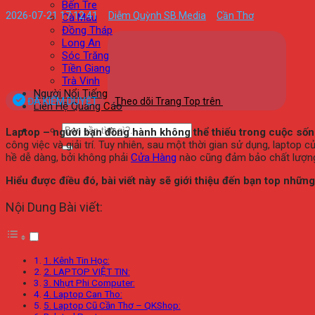
Bến Tre
2026-07-21 17:12:41
Diễm Quỳnh SB Media
Cần Thơ
Cà Mau
Đồng Tháp
Long An
Sóc Trăng
Tiền Giang
Trà Vinh
Người Nổi Tiếng
ĐÃ KIỂM DUYỆT
Theo dõi Trang Top trên
Liên Hệ Quảng Cáo
Laptop – người bạn đồng hành không thể thiếu trong cuộc sống
công việc và giải trí. Tuy nhiên, sau một thời gian sử dụng, lapt
hề dễ dàng, bởi không phải
Cửa Hàng
nào cũng đảm bảo chất lượng, 
Hiểu được điều đó, bài viết này sẽ giới thiệu đến bạn top nhữn
Nội Dung Bài viết:
1. Kênh Tin Học:
2. LAPTOP VIỆT TIN:
3. Nhựt Phi Computer:
4. Laptop Can Tho:
5. Laptop Cũ Cần Thơ – QKShop: