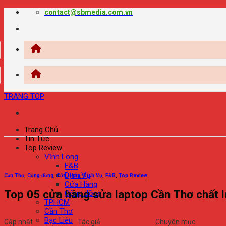
Chuyển
contact@sbmedia.com.vn
đến
nội
dung
TRANG TOP
Trang Chủ
Tin Tức
Top Review
Vĩnh Long
F&B
Dịch Vụ
Cần Thơ
,
Cộng đồng
,
Cửa Hàng
,
Dịch Vụ
,
F&B
,
Top Review
Cửa Hàng
Top 05 cửa hàng sửa laptop Cần Thơ chất 
Cộng đồng
TPHCM
Cần Thơ
Bạc Liêu
Cập nhật
Tác giả
Chuyên mục