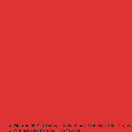
Địa chỉ:
90 Đ. 3 Tháng 2, Xuân Khánh, Ninh Kiều, Cần Thơ, V
Giờ mở cửa:
8h sáng – 6h30 chiều