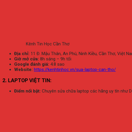
Kênh Tin Học Cần Thơ
Địa chỉ:
11 Đ. Mậu Thân, An Phú, Ninh Kiều, Cần Thơ, Việt N
Giờ mở cửa:
8h sáng – 9h tối
Google đánh giá:
4.8 sao
Website:
https://kenhtinhoc.vn/sua-laptop-can-tho/
2. LAPTOP VIỆT TIN:
Điểm nổi bật:
Chuyên sửa chữa laptop các hãng uy tín như Del