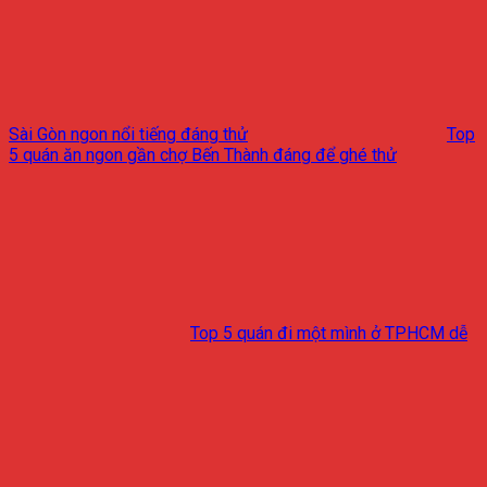
Sài Gòn ngon nổi tiếng đáng thử
Top
5 quán ăn ngon gần chợ Bến Thành đáng để ghé thử
Top 5 quán đi một mình ở TPHCM dễ