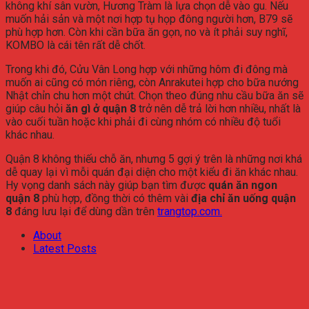
không
khí
sân
vườn,
Hương
Tràm
là
lựa
chọn
dễ
vào
gu.
Nếu
muốn
hải
sản
và
một
nơi
hợp
tụ
họp
đông
người
hơn,
B79
sẽ
phù
hợp
hơn.
Còn
khi
cần
bữa
ăn
gọn,
no
và
ít
phải
suy
nghĩ,
KOMBO
là
cái
tên
rất
dễ
chốt.
Trong
khi
đó,
Cửu
Vân
Long
hợp
với
những
hôm
đi
đông
mà
muốn
ai
cũng
có
món
riêng,
còn
Anrakutei
hợp
cho
bữa
nướng
Nhật
chỉn
chu
hơn
một
chút.
Chọn
theo
đúng
nhu
cầu
bữa
ăn
sẽ
giúp
câu
hỏi
ăn
gì
ở
quận
8
trở
nên
dễ
trả
lời
hơn
nhiều,
nhất
là
vào
cuối
tuần
hoặc
khi
phải
đi
cùng
nhóm
có
nhiều
độ
tuổi
khác
nhau.
Quận
8
không
thiếu
chỗ
ăn,
nhưng
5
gợi
ý
trên
là
những
nơi
khá
dễ
quay
lại
vì
mỗi
quán
đại
diện
cho
một
kiểu
đi
ăn
khác
nhau.
Hy
vọng
danh
sách
này
giúp
bạn
tìm
được
quán
ăn
ngon
quận
8
phù
hợp,
đồng
thời
có
thêm
vài
địa
chỉ
ăn
uống
quận
8
đáng
lưu
lại
để
dùng
dần
trên
trangtop.
com.
About
Latest Posts