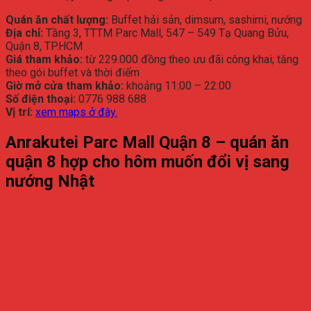
Quán
ăn
chất
lượng:
Buffet
hải
sản,
dimsum,
sashimi,
nướng
Địa
chỉ:
Tầng
3,
TTTM
Parc
Mall,
547 –
549
Tạ
Quang
Bửu,
Quận
8,
TP.
HCM
Giá
tham
khảo:
từ
229.000
đồng
theo
ưu
đãi
công
khai;
tăng
theo
gói
buffet
và
thời
điểm
Giờ
mở
cửa
tham
khảo:
khoảng
11:
00 –
22:
00
Số
điện
thoại:
0776
988
688
Vị
trí:
xem
maps
ở
đây.
Anrakutei
Parc
Mall
Quận
8 –
quán
ăn
quận
8
hợp
cho
hôm
muốn
đổi
vị
sang
nướng
Nhật