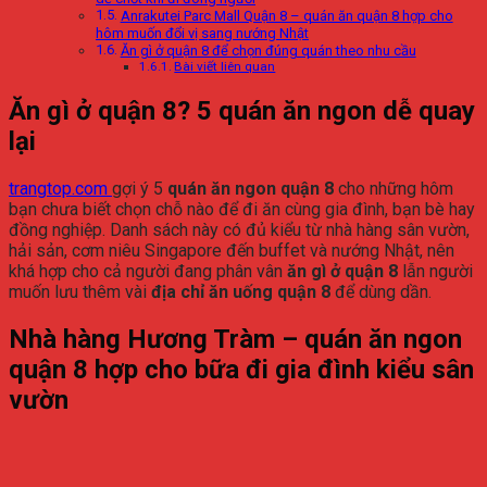
Anrakutei Parc Mall Quận 8 – quán ăn quận 8 hợp cho
hôm muốn đổi vị sang nướng Nhật
Ăn gì ở quận 8 để chọn đúng quán theo nhu cầu
Bài viết liên quan
Ăn
gì
ở
quận
8?
5
quán
ăn
ngon
dễ
quay
lại
trangtop.
com
gợi
ý
5
quán
ăn
ngon
quận
8
cho
những
hôm
bạn
chưa
biết
chọn
chỗ
nào
để
đi
ăn
cùng
gia
đình,
bạn
bè
hay
đồng
nghiệp.
Danh
sách
này
có
đủ
kiểu
từ
nhà
hàng
sân
vườn,
hải
sản,
cơm
niêu
Singapore
đến
buffet
và
nướng
Nhật,
nên
khá
hợp
cho
cả
người
đang
phân
vân
ăn
gì
ở
quận
8
lẫn
người
muốn
lưu
thêm
vài
địa
chỉ
ăn
uống
quận
8
để
dùng
dần.
Nhà
hàng
Hương
Tràm –
quán
ăn
ngon
quận
8
hợp
cho
bữa
đi
gia
đình
kiểu
sân
vườn