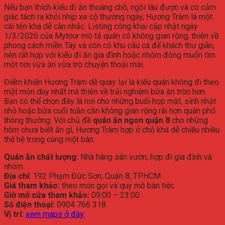
Nếu
bạn
thích
kiểu
đi
ăn
thoáng
chỗ,
ngồi
lâu
được
và
có
cảm
giác
tách
ra
khỏi
nhịp
xe
cộ
thường
ngày,
Hương
Tràm
là
một
cái
tên
khá
dễ
cân
nhắc.
Listing
công
khai
cập
nhật
ngày
1/
3/
2026
của
Mytour
mô
tả
quán
có
không
gian
rộng,
thiên
về
phong
cách
miền
Tây
và
còn
có
khu
câu
cá
để
khách
thư
giãn,
nên
rất
hợp
với
kiểu
đi
ăn
gia
đình
hoặc
nhóm
đông
muốn
tìm
một
nơi
vừa
ăn
vừa
trò
chuyện
thoải
mái.
Điểm
khiến
Hương
Tràm
dễ
quay
lại
là
kiểu
quán
không
đi
theo
một
món
duy
nhất
mà
thiên
về
trải
nghiệm
bữa
ăn
tròn
hơn.
Bạn
có
thể
chọn
đây
là
nơi
cho
những
buổi
họp
mặt,
sinh
nhật
nhỏ
hoặc
bữa
cuối
tuần
cần
không
gian
rộng
rãi
hơn
quán
phố
thông
thường.
Với
chủ
đề
quán
ăn
ngon
quận
8
cho
những
hôm
chưa
biết
ăn
gì,
Hương
Tràm
hợp
ở
chỗ
khá
dễ
chiều
nhiều
thế
hệ
trong
cùng
một
bàn.
Quán
ăn
chất
lượng:
Nhà
hàng
sân
vườn,
hợp
đi
gia
đình
và
nhóm
Địa
chỉ:
192
Phạm
Đức
Sơn,
Quận
8,
TP.
HCM
Giá
tham
khảo:
theo
món
gọi
và
quy
mô
bàn
tiệc
Giờ
mở
cửa
tham
khảo:
09:
00 –
23:
00
Số
điện
thoại:
0904
766
318
Vị
trí:
xem
maps
ở
đây.