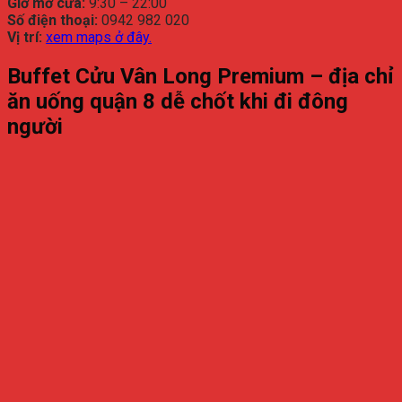
Giờ
mở
cửa:
9:
30 –
22:
00
Số
điện
thoại:
0942
982
020
Vị
trí:
xem
maps
ở
đây.
Buffet
Cửu
Vân
Long
Premium –
địa
chỉ
ăn
uống
quận
8
dễ
chốt
khi
đi
đông
người