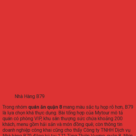
Nhà Hàng B79
Trong
nhóm
quán
ăn
quận
8
mang
màu
sắc
tụ
họp
rõ
hơn,
B79
là
lựa
chọn
khá
thực
dụng.
Bài
tổng
hợp
của
Mytour
mô
tả
quán
có
phòng
VIP,
khu
sân
thượng
sức
chứa
khoảng
200
khách,
menu
gồm
hải
sản
và
món
đồng
quê;
còn
thông
tin
doanh
nghiệp
công
khai
cũng
cho
thấy
Công
ty
TNHH
Dịch
vụ
Nhà
hàng
B79
đăng
ký
tại
171
Tùng
Thiện
Vương,
quận
8.
Nhìn