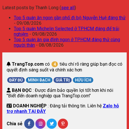
Latest posts by Thanh Long
(
see all
)
Top 5 quán ăn ngon gần phố đi bộ Nguyễn Huệ đáng thử
- 09/08/2026
Top 5 quán Michelin Selected ở TPHCM đáng để trải
nghiệm
- 09/08/2026
Top 5 quán ăn gia đình ngon ở TPHCM đáng thử cùng
người thân
- 08/08/2026
TrangTop.com
có
tiêu chí rõ ràng giúp bạn đọc có
4
quyết định sáng suốt và chính xác hơn
ĐẦY ĐỦ
MINH BẠCH
GIÁ TRỊ
HỮU ÍCH
BẠN ĐỌC
: Được đảm bảo quyền lợi tốt hơn khi nói
"Biết đến doanh nghiệp qua TrangTop.com"
DOANH NGHIỆP
: Đăng tải thông tin. Liên hệ
Zalo hỗ
trợ nhanh TẠI ĐÂY
Chia sẻ