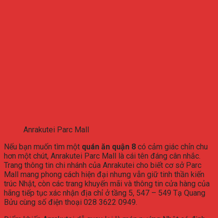
Anrakutei Parc Mall
Nếu
bạn
muốn
tìm
một
quán
ăn
quận
8
có
cảm
giác
chỉn
chu
hơn
một
chút,
Anrakutei
Parc
Mall
là
cái
tên
đáng
cân
nhắc.
Trang
thông
tin
chi
nhánh
của
Anrakutei
cho
biết
cơ
sở
Parc
Mall
mang
phong
cách
hiện
đại
nhưng
vẫn
giữ
tinh
thần
kiến
trúc
Nhật,
còn
các
trang
khuyến
mãi
và
thông
tin
cửa
hàng
của
hãng
tiếp
tục
xác
nhận
địa
chỉ
ở
tầng
5,
547 –
549
Tạ
Quang
Bửu
cùng
số
điện
thoại
028
3622
0949.