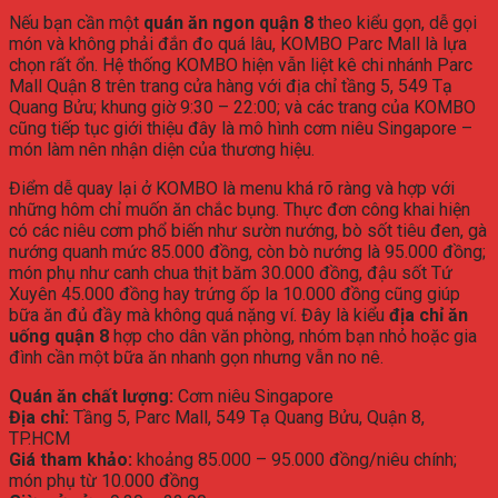
Nếu
bạn
cần
một
quán
ăn
ngon
quận
8
theo
kiểu
gọn,
dễ
gọi
món
và
không
phải
đắn
đo
quá
lâu,
KOMBO
Parc
Mall
là
lựa
chọn
rất
ổn.
Hệ
thống
KOMBO
hiện
vẫn
liệt
kê
chi
nhánh
Parc
Mall
Quận
8
trên
trang
cửa
hàng
với
địa
chỉ
tầng
5,
549
Tạ
Quang
Bửu;
khung
giờ
9:
30 –
22:
00;
và
các
trang
của
KOMBO
cũng
tiếp
tục
giới
thiệu
đây
là
mô
hình
cơm
niêu
Singapore –
món
làm
nên
nhận
diện
của
thương
hiệu.
Điểm
dễ
quay
lại
ở
KOMBO
là
menu
khá
rõ
ràng
và
hợp
với
những
hôm
chỉ
muốn
ăn
chắc
bụng.
Thực
đơn
công
khai
hiện
có
các
niêu
cơm
phổ
biến
như
sườn
nướng,
bò
sốt
tiêu
đen,
gà
nướng
quanh
mức
85.000
đồng,
còn
bò
nướng
là
95.000
đồng;
món
phụ
như
canh
chua
thịt
băm
30.000
đồng,
đậu
sốt
Tứ
Xuyên
45.000
đồng
hay
trứng
ốp
la
10.000
đồng
cũng
giúp
bữa
ăn
đủ
đầy
mà
không
quá
nặng
ví.
Đây
là
kiểu
địa
chỉ
ăn
uống
quận
8
hợp
cho
dân
văn
phòng,
nhóm
bạn
nhỏ
hoặc
gia
đình
cần
một
bữa
ăn
nhanh
gọn
nhưng
vẫn
no
nê.
Quán
ăn
chất
lượng:
Cơm
niêu
Singapore
Địa
chỉ:
Tầng
5,
Parc
Mall,
549
Tạ
Quang
Bửu,
Quận
8,
TP.
HCM
Giá
tham
khảo:
khoảng
85.000 –
95.000
đồng/
niêu
chính;
món
phụ
từ
10.000
đồng