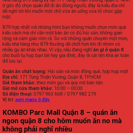
ở
góc
độ
chọn
quán
để
đi
ăn
đông
người,
đây
là
kiểu
địa
chỉ
dễ
nghĩ
tới
khi
muốn
một
chỗ
vừa
ăn
uống
vừa
tổ
chức
gặp
mặt.
B79
hợp
nhất
với
những
hôm
bạn
không
muốn
chọn
món
quá
kiểu
cách
mà
chỉ
cần
một
bàn
ăn
có
đủ
hải
sản,
không
gian
rộng
và
cảm
giác
rôm
rả.
So
với
những
quán
chuyên
một
món,
kiểu
nhà
hàng
như
B79
thường
dễ
chốt
hơn
khi
đi
nhóm
có
nhiều
gu
ăn
khác
nhau.
Vì
vậy,
nếu
đang
nghĩ
ăn
gì
ở
quận
8
cho
buổi
tụ
họp
bạn
bè
hay
gia
đình,
đây
là
cái
tên
khá
an
toàn
để
lưu
lại.
Quán
ăn
chất
lượng:
Hải
sản
và
món
đồng
quê,
hợp
họp
mặt
Địa
chỉ:
171
Tùng
Thiện
Vương,
Quận
8,
TP.
HCM
Giá
tham
khảo:
theo
món
gọi
và
quy
mô
bàn
tiệc
Giờ
mở
cửa
tham
khảo:
10:
00 –
00:
00
Số
điện
thoại:
0797
963
668 /
0797
982
279
Vị
trí:
xem
maps
ở
đây.
KOMBO
Parc
Mall
Quận
8 –
quán
ăn
ngon
quận
8
cho
hôm
muốn
ăn
no
mà
không
phải
nghĩ
nhiều