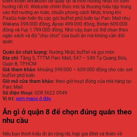
Điểm
khiến
Anrakutei
dễ
quay
lại
là
món
nướng
Nhật
có
định
hướng
rất
rõ.
Website
chính
thức
mô
tả
thương
hiệu
tập
trung
vào
thịt
nướng
an
toàn,
chuẩn
phong
cách
Nhật;
trong
khi
PasGo
hiện
hiển
thị
các
gói
buffet
phổ
biến
tại
Parc
Mall
như
Wakana
399.000
đồng,
Ajisai
499.000
đồng,
Botan
609.000
đồng
và
Fuji
1.799.000
đồng.
Nhờ
vậy,
bạn
có
thể
chọn
theo
ngân
sách
và
độ “
chịu
chơi”
của
buổi
ăn
mà
không
cần
đổi
quán.
Quán
ăn
chất
lượng:
Nướng
Nhật,
buffet
và
gọi
món
Địa
chỉ:
Tầng
5,
TTTM
Parc
Mall,
547 –
549
Tạ
Quang
Bửu,
Quận
8,
TP.
HCM
Giá
tham
khảo:
khoảng
399.000 –
609.000
đồng
cho
các
set
buffet
phổ
biến
Giờ
mở
cửa
tham
khảo:
theo
giờ
hoạt
động
của
nhà
hàng
tại
Parc
Mall
Số
điện
thoại:
028
3622
0949
Vị
trí:
xem
maps
ở
đây.
Ăn
gì
ở
quận
8
để
chọn
đúng
quán
theo
nhu
cầu
Nếu
bạn
thích
kiểu
đi
ăn
rộng
rãi,
hợp
gia
đình
và
thiên
về