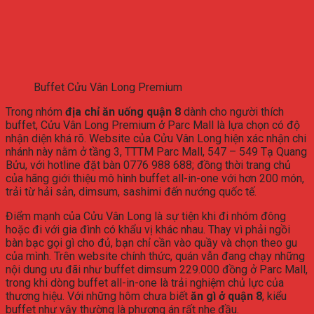
Buffet Cửu Vân Long Premium
Trong
nhóm
địa
chỉ
ăn
uống
quận
8
dành
cho
người
thích
buffet,
Cửu
Vân
Long
Premium
ở
Parc
Mall
là
lựa
chọn
có
độ
nhận
diện
khá
rõ.
Website
của
Cửu
Vân
Long
hiện
xác
nhận
chi
nhánh
này
nằm
ở
tầng
3,
TTTM
Parc
Mall,
547 –
549
Tạ
Quang
Bửu,
với
hotline
đặt
bàn
0776
988
688;
đồng
thời
trang
chủ
của
hãng
giới
thiệu
mô
hình
buffet
all-
in-
one
với
hơn
200
món,
trải
từ
hải
sản,
dimsum,
sashimi
đến
nướng
quốc
tế.
Điểm
mạnh
của
Cửu
Vân
Long
là
sự
tiện
khi
đi
nhóm
đông
hoặc
đi
với
gia
đình
có
khẩu
vị
khác
nhau.
Thay
vì
phải
ngồi
bàn
bạc
gọi
gì
cho
đủ,
bạn
chỉ
cần
vào
quầy
và
chọn
theo
gu
của
mình.
Trên
website
chính
thức,
quán
vẫn
đang
chạy
những
nội
dung
ưu
đãi
như
buffet
dimsum
229.000
đồng
ở
Parc
Mall,
trong
khi
dòng
buffet
all-
in-
one
là
trải
nghiệm
chủ
lực
của
thương
hiệu.
Với
những
hôm
chưa
biết
ăn
gì
ở
quận
8
,
kiểu
buffet
như
vậy
thường
là
phương
án
rất
nhẹ
đầu.