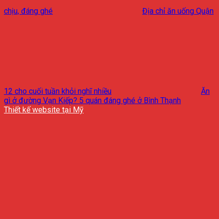
chịu, đáng ghé
Địa chỉ ăn uống Quận
12 cho cuối tuần khỏi nghĩ nhiều
Ăn
gì ở đường Vạn Kiếp? 5 quán đáng ghé ở Bình Thạnh
Thiết kế website tại Mỹ