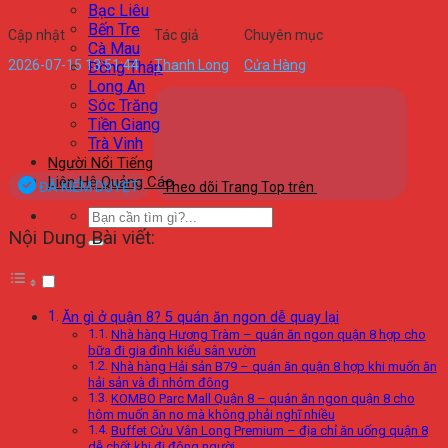
Bạc Liêu
Bến Tre
Cập nhật
Tác giả
Chuyên mục
Cà Mau
2026-07-15 13:51:44
Thanh Long
Cửa Hàng
Đồng Tháp
Long An
Sóc Trăng
Tiền Giang
Trà Vinh
Người Nổi Tiếng
Liên Hệ Quảng Cáo
ĐÃ KIỂM DUYỆT
Theo dõi Trang Top trên
Nội Dung Bài viết:
Ăn gì ở quận 8? 5 quán ăn ngon dễ quay lại
Nhà hàng Hương Tràm – quán ăn ngon quận 8 hợp cho
bữa đi gia đình kiểu sân vườn
Nhà hàng Hải sản B79 – quán ăn quận 8 hợp khi muốn ăn
hải sản và đi nhóm đông
KOMBO Parc Mall Quận 8 – quán ăn ngon quận 8 cho
hôm muốn ăn no mà không phải nghĩ nhiều
Buffet Cửu Vân Long Premium – địa chỉ ăn uống quận 8
dễ chốt khi đi đông người