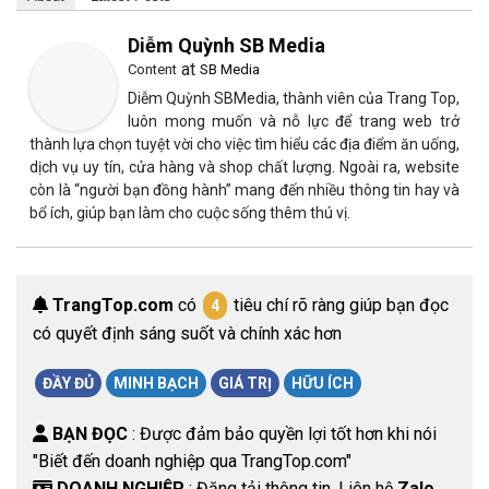
Diễm Quỳnh SB Media
at
Content
SB Media
Diễm Quỳnh SBMedia, thành viên của Trang Top,
luôn mong muốn và nỗ lực để trang web trở
thành lựa chọn tuyệt vời cho việc tìm hiểu các địa điểm ăn uống,
dịch vụ uy tín, cửa hàng và shop chất lượng. Ngoài ra, website
còn là “người bạn đồng hành” mang đến nhiều thông tin hay và
bổ ích, giúp bạn làm cho cuộc sống thêm thú vị.
TrangTop.com
có
tiêu chí rõ ràng giúp bạn đọc
4
có quyết định sáng suốt và chính xác hơn
ĐẦY ĐỦ
MINH BẠCH
GIÁ TRỊ
HỮU ÍCH
BẠN ĐỌC
: Được đảm bảo quyền lợi tốt hơn khi nói
"Biết đến doanh nghiệp qua TrangTop.com"
DOANH NGHIỆP
: Đăng tải thông tin. Liên hệ
Zalo