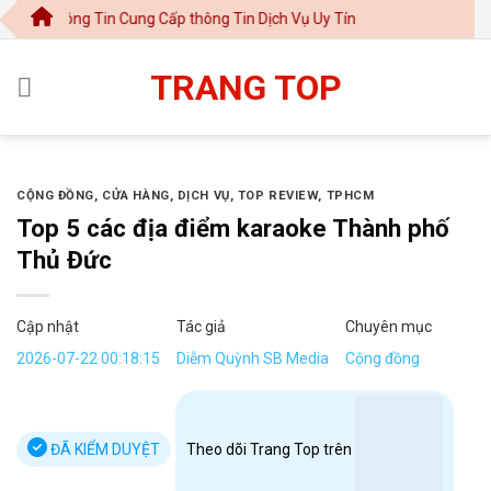
Chuyển
ông Tin Cung Cấp thông Tin Dịch Vụ Uy Tín
đến
nội
TRANG TOP
dung
CỘNG ĐỒNG
,
CỬA HÀNG
,
DỊCH VỤ
,
TOP REVIEW
,
TPHCM
Top 5 các địa điểm karaoke Thành phố
Thủ Đức
Cập nhật
Tác giả
Chuyên mục
2026-07-22 00:18:15
Diễm Quỳnh SB Media
Cộng đồng
ĐÃ KIỂM DUYỆT
Theo dõi Trang Top trên