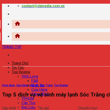
Chuyển
contact@sbmedia.com.vn
đến
nội
dung
TRANG TOP
Trang Chủ
Tin Tức
Top Review
Vĩnh Long
F&B
Dịch Vụ
Cộng đồng
,
Cửa Hàng
,
Dịch Vụ
,
Sóc Trăng
,
Top Review
Cửa Hàng
Top 5 dịch vụ vệ sinh máy lạnh Sóc Trăng c
Cộng đồng
TPHCM
Cần Thơ
Bạc Liêu
Cập nhật
Tác giả
Chuyên mục