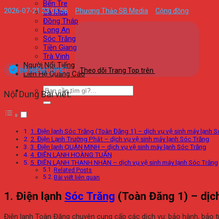
Bến Tre
2026-07-21 23:06:56
Phương Thảo SB Media
Cộng đồng
Cà Mau
Đồng Tháp
Long An
Sóc Trăng
Tiền Giang
Trà Vinh
Người Nổi Tiếng
ĐÃ KIỂM DUYỆT
Theo dõi Trang Top trên
Liên Hệ Quảng Cáo
Nội Dung Bài viết:
1. Điện lạnh Sóc Trăng (Toàn Đăng 1) – dịch vụ vệ sinh máy lạnh 
2. Điện Lạnh Trường Phát – dịch vụ vệ sinh máy lạnh Sóc Trăng
3. Điện lạnh QUÂN MINH – dịch vụ vệ sinh máy lạnh Sóc Trăng
4. ĐIỆN LẠNH HOÀNG TUẤN
5. ĐIỆN LẠNH THANH NHÀN – dịch vụ vệ sinh máy lạnh Sóc Trăng
Related Posts
Bài viết liên quan
1. Điện lạnh
Sóc Trăng
(Toàn Đăng 1) – dịc
Điện lạnh Toàn Đăng chuyên cung cấp các dịch vụ: bảo hành, bảo tr