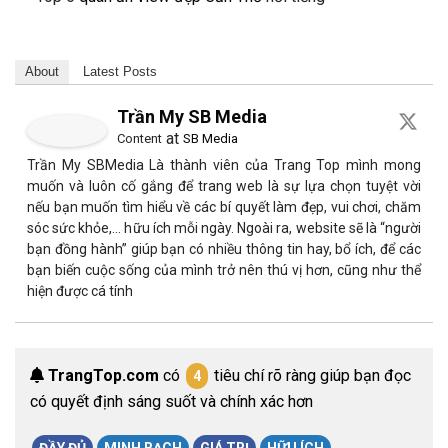
About
Latest Posts
Trần My SB Media
at
Content
SB Media
Trần My SBMedia Là thành viên của Trang Top mình mong
muốn và luôn cố gắng để trang web là sự lựa chọn tuyệt vời
nếu bạn muốn tìm hiểu về các bí quyết làm đẹp, vui chơi, chăm
sóc sức khỏe,… hữu ích mỗi ngày. Ngoài ra, website sẽ là “người
bạn đồng hành” giúp bạn có nhiều thông tin hay, bổ ích, để các
bạn biến cuộc sống của mình trở nên thú vị hơn, cũng như thể
hiện được cá tính
TrangTop.com
có
tiêu chí rõ ràng giúp bạn đọc
4
có quyết định sáng suốt và chính xác hơn
ĐẦY ĐỦ
MINH BẠCH
GIÁ TRỊ
HỮU ÍCH