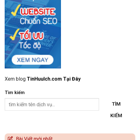
Xem blog
TinHuuIch.com Tại Đây
Tìm kiếm
TÌM
KIẾM
Bài Viết mới nhất