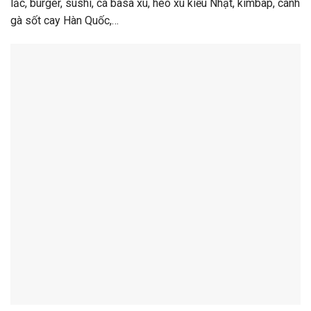
lắc, burger, sushi, cá basa xù, heo xù kiểu Nhật, kimbap, cánh
gà sốt cay Hàn Quốc,…