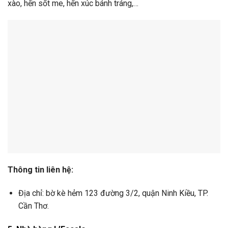
xào, hến sốt me, hến xúc bánh tráng,…
Thông tin liên hệ:
Địa chỉ: bờ kè hẻm 123 đường 3/2, quận Ninh Kiều, TP.
Cần Thơ.