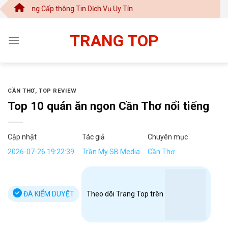
Chuyển
Cấp thông Tin Dịch Vụ Uy Tín
đến
nội
TRANG TOP
dung
CẦN THƠ
,
TOP REVIEW
Top 10 quán ăn ngon Cần Thơ nổi tiếng
Cập nhật
Tác giả
Chuyên mục
2026-07-26 19:22:39
Trần My SB Media
Cần Thơ
ĐÃ KIỂM DUYỆT
Theo dõi Trang Top trên