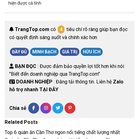
hiện được cá tính
TrangTop.com
có
tiêu chí rõ ràng giúp bạn đọc
4
có quyết định sáng suốt và chính xác hơn
ĐẦY ĐỦ
MINH BẠCH
GIÁ TRỊ
HỮU ÍCH
BẠN ĐỌC
: Được đảm bảo quyền lợi tốt hơn khi nói
"Biết đến doanh nghiệp qua TrangTop.com"
DOANH NGHIỆP
: Đăng tải thông tin. Liên hệ
Zalo
hỗ trợ nhanh TẠI ĐÂY
Chia sẻ
Related Posts
Top 6 quán ăn Cần Thơ ngon nổi tiếng chất lượng nhất