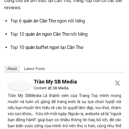
Cùng chủ đề ẩm thực tại Cần Thơ, Trang Top còn có các bài
reviews:
Top 6
quán ăn Cần Thơ
ngon nổi tiếng
Top 10
quán ăn ngon Cần Thơ
nổi tiếng
Top 10
quán buffet ngon tại Cần Thơ
About
Latest Posts
Trần My SB Media
at
Content
SB Media
Trần My SBMedia Là thành viên của Trang Top mình mong
muốn và luôn cố gắng để trang web là sự lựa chọn tuyệt vời
nếu bạn muốn tìm hiểu về các bí quyết làm đẹp, vui chơi, chăm
sóc sức khỏe,… hữu ích mỗi ngày. Ngoài ra, website sẽ là “người
bạn đồng hành” giúp bạn có nhiều thông tin hay, bổ ích, để các
bạn biến cuộc sống của mình trở nên thú vị hơn, cũng như thể