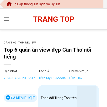
Chuyển
ấp thông Tin Dịch Vụ Uy Tín
đến
nội
TRANG TOP
dung
CẦN THƠ
,
TOP REVIEW
Top 6 quán ăn view đẹp Cần Thơ nổi
tiếng
Cập nhật
Tác giả
Chuyên mục
2026-07-26 20:32:37
Trần My SB Media
Cần Thơ
ĐÃ KIỂM DUYỆT
Theo dõi Trang Top trên