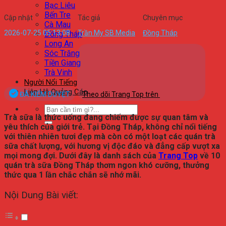
Bạc Liêu
Bến Tre
Cập nhật
Tác giả
Chuyên mục
Cà Mau
2026-07-25 05:13:08
Trần My SB Media
Đồng Tháp
Đồng Tháp
Long An
Sóc Trăng
Tiền Giang
Trà Vinh
Người Nổi Tiếng
Liên Hệ Quảng Cáo
ĐÃ KIỂM DUYỆT
Theo dõi Trang Top trên
Trà sữa là thức uống đang chiếm được sự quan tâm và
yêu thích của giới trẻ. Tại Đồng Tháp, không chỉ nổi tiếng
với thiên nhiên tươi đẹp mà còn có một loạt các quán trà
sữa chất lượng, với hương vị độc đáo và đẳng cấp vượt xa
mọi mong đợi. Dưới đây là danh sách của
Trang Top
về 10
quán trà sữa Đồng Tháp thơm ngon khó cưỡng, thưởng
thức qua 1 lần chắc chắn sẽ nhớ mãi.
Nội Dung Bài viết: