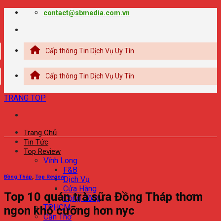
Chuyển
contact@sbmedia.com.vn
đến
nội
dung
ung Cấp thông Tin Dịch Vụ Uy Tín
ung Cấp thông Tin Dịch Vụ Uy Tín
TRANG TOP
Trang Chủ
Tin Tức
Top Review
Vĩnh Long
F&B
Đồng Tháp
,
Top Review
Dịch Vụ
Cửa Hàng
Top 10 quán trà sữa Đồng Tháp thơm
Cộng đồng
TPHCM
ngon khó cưỡng hơn nyc
Cần Thơ