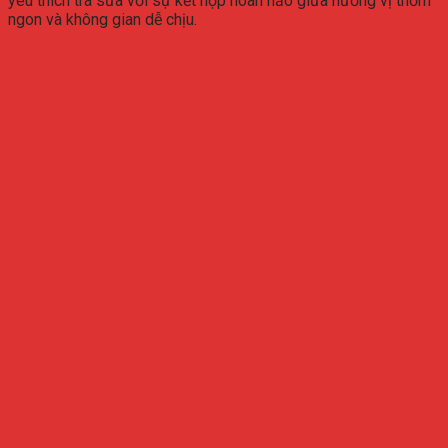
yêu thích trà sữa với sự kết hợp hoàn hảo giữa hương vị thơm
ngon và không gian dễ chịu.