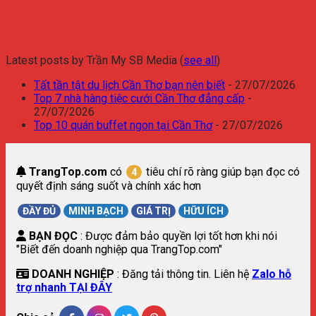
Latest posts by Trần My SB Media
(
see all
)
Tất tần tật du lịch Cần Thơ bạn nên biết
- 27/07/2026
Top 7 nhà hàng tiệc cưới Cần Thơ đẳng cấp
-
27/07/2026
Top 10 quán buffet ngon tại Cần Thơ
- 27/07/2026
TrangTop.com
có
tiêu chí rõ ràng giúp bạn đọc có
4
quyết định sáng suốt và chính xác hơn
ĐẦY ĐỦ
MINH BẠCH
GIÁ TRỊ
HỮU ÍCH
BẠN ĐỌC
: Được đảm bảo quyền lợi tốt hơn khi nói
"Biết đến doanh nghiệp qua TrangTop.com"
DOANH NGHIỆP
: Đăng tải thông tin. Liên hệ
Zalo hỗ
trợ nhanh TẠI ĐÂY