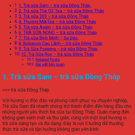
1. Trà sữa Sam – trà sữa Đồng Tháp
2. Trà sữa The O2 Tea – trà sữa Đồng Tháp
3. Trà sữa 209 – trà sữa Đồng Tháp
4. Thương MilkTea – trà sữa Đồng Tháp
5. Trà sữa Again – trà sữa Đồng Tháp
6. TRÀ SỮA NỌNG – trà sữa Đồng Tháp
7. Trà sữa Bình Minh – Sa Đéc
8. Bobapop Cao Lãnh – trà sữa Đồng Tháp
9. Trà Sữa Popping – trà sữa Đồng Tháp
10. Trà Sữa Roy – trà sữa Đồng Tháp
Related Posts
Bài viết liên quan
1. Trà sữa Sam – trà sữa Đồng Tháp
>>> trà sữa Đồng Tháp
Với hương vị độc đáo và phong cách phục vụ chuyên nghiệp,
Trà sữa Sam đã nhanh chóng trở thành điểm đến hàng đầu cho
những người yêu thích trà sữa tại Đồng Tháp. Quán mang đến
không gian xanh mát và thư giãn, cùng với một loạt hương vị
trà sữa sáng tạo và đa dạng. Đây là nơi lí tưởng để thưởng
thức trà sữa và tận hưởng không gian yên bình.