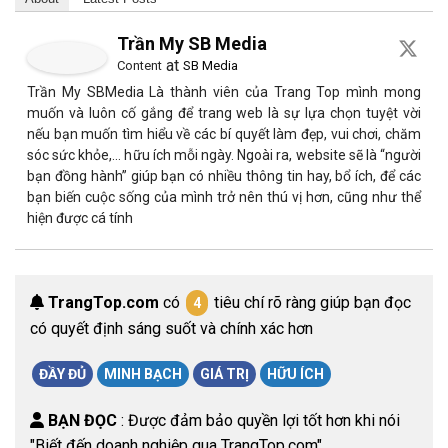
Trần My SB Media
at
Content
SB Media
Trần My SBMedia Là thành viên của Trang Top mình mong
muốn và luôn cố gắng để trang web là sự lựa chọn tuyệt vời
nếu bạn muốn tìm hiểu về các bí quyết làm đẹp, vui chơi, chăm
sóc sức khỏe,… hữu ích mỗi ngày. Ngoài ra, website sẽ là “người
bạn đồng hành” giúp bạn có nhiều thông tin hay, bổ ích, để các
bạn biến cuộc sống của mình trở nên thú vị hơn, cũng như thể
hiện được cá tính
TrangTop.com
có
tiêu chí rõ ràng giúp bạn đọc
4
có quyết định sáng suốt và chính xác hơn
ĐẦY ĐỦ
MINH BẠCH
GIÁ TRỊ
HỮU ÍCH
BẠN ĐỌC
: Được đảm bảo quyền lợi tốt hơn khi nói
"Biết đến doanh nghiệp qua TrangTop.com"