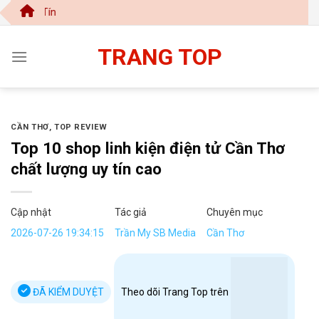
Chuyển
Trang Top | 
đến
nội
TRANG TOP
dung
CẦN THƠ
,
TOP REVIEW
Top 10 shop linh kiện điện tử Cần Thơ
chất lượng uy tín cao
Cập nhật
Tác giả
Chuyên mục
2026-07-26 19:34:15
Trần My SB Media
Cần Thơ
ĐÃ KIỂM DUYỆT
Theo dõi Trang Top trên