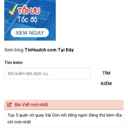
Xem blog
TinHuuIch.com Tại Đây
Tìm kiếm
TÌM
KIẾM
Bài Viết mới nhất
Top 5 quán vịt quay Sài Gòn nổi tiếng ngon đáng thử kèm địa
chỉ mới nhất