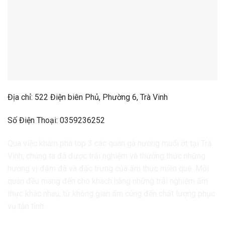
Địa chỉ: 522 Điện biên Phủ, Phường 6, Trà Vinh
Số Điện Thoại: 0359236252
Qua việc khám phá top 3 các quán gà nướng muối ớt tại Trà
Vinh, chúng ta đã được trải nghiệm và thưởng thức những
hương vị đậm đà và đặc trưng của ẩm thực miền quê. Mỗi
quán đều mang đến cho khách hàng những trải nghiệm ẩm
thực khác nhau, từ không gian ấm cúng đến chất lượng phục
vụ tận tình.