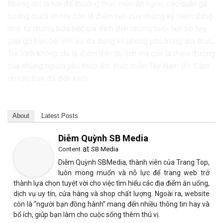
Không chỉ là nơi để thưởng thức món ăn ngon, các quán gà
nướng muối ớt này còn là điểm hẹn của những kỷ niệm đáng
nhớ, từ những bữa tiệc gia đình đến những buổi hẹn hò hay
gặp gỡ bạn bè. Với sự đa dạng và phong phú trong ẩm thực,
Trà Vinh không chỉ là điểm đến du lịch mà còn là thiên đường
của những người yêu thích ẩm thực miền Tây Nam Bộ. Cảm
ơn các bạn đã đến xem
About
Latest Posts
Diễm Quỳnh SB Media
at
Content
SB Media
Diễm Quỳnh SBMedia, thành viên của Trang Top,
luôn mong muốn và nỗ lực để trang web trở
thành lựa chọn tuyệt vời cho việc tìm hiểu các địa điểm ăn uống,
dịch vụ uy tín, cửa hàng và shop chất lượng. Ngoài ra, website
còn là “người bạn đồng hành” mang đến nhiều thông tin hay và
bổ ích, giúp bạn làm cho cuộc sống thêm thú vị.