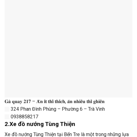
𝐆𝐚̀ 𝐪𝐮𝐚𝐲 𝟐𝟏𝟕 – 𝐀̆𝐧 𝐢́𝐭 𝐭𝐡𝐢̀ 𝐭𝐡𝐢́𝐜𝐡, 𝐚̆𝐧 𝐧𝐡𝐢𝐞̂̀𝐮 𝐭𝐡𝐢̀ 𝐠𝐡𝐢𝐞̂̀𝐧
324 Phan Đình Phùng – Phường 6 – Trà Vinh
0938858217
2.Xe đồ nướng Tùng Thiện
Xe đồ nướng Tùng Thiện tại Bến Tre là một trong những lựa