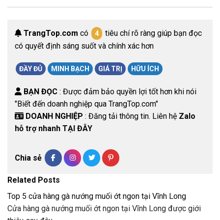
TrangTop.com
có
tiêu chí rõ ràng giúp bạn đọc
4
có quyết định sáng suốt và chính xác hơn
ĐẦY ĐỦ
MINH BẠCH
GIÁ TRỊ
HỮU ÍCH
BẠN ĐỌC
: Được đảm bảo quyền lợi tốt hơn khi nói
"Biết đến doanh nghiệp qua TrangTop.com"
DOANH NGHIỆP
: Đăng tải thông tin. Liên hệ
Zalo
hỗ trợ nhanh TẠI ĐÂY
Chia sẻ
Related Posts
Top 5 cửa hàng gà nướng muối ớt ngon tại Vĩnh Long
Cửa hàng gà nướng muối ớt ngon tại Vĩnh Long được giới