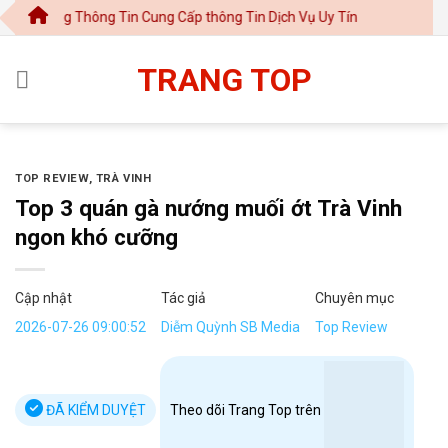
Chuyển
ổng Thông Tin Cung Cấp thông Tin Dịch Vụ Uy Tín
đến
nội
TRANG TOP
dung
TOP REVIEW
,
TRÀ VINH
Top 3 quán gà nướng muối ớt Trà Vinh
ngon khó cưỡng
Cập nhật
Tác giả
Chuyên mục
2026-07-26 09:00:52
Diễm Quỳnh SB Media
Top Review
ĐÃ KIỂM DUYỆT
Theo dõi Trang Top trên