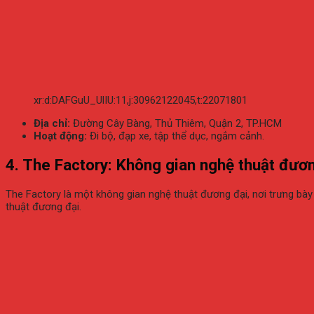
xr:d:DAFGuU_UlIU:11,j:30962122045,t:22071801
Địa chỉ:
Đường Cây Bàng, Thủ Thiêm, Quận 2, TP.HCM
Hoạt động:
Đi bộ, đạp xe, tập thể dục, ngắm cảnh.
4.
The Factory: Không gian nghệ thuật đươ
The Factory là một không gian nghệ thuật đương đại, nơi trưng bà
thuật đương đại.