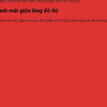
hệ, sân khấu biểu diễn, không gian làm việc chung.
nh mát giữa lòng đô thị
n tản bộ, đạp xe hoặc đơn giản chỉ là ngồi nghỉ ngơi và tận hưởng 