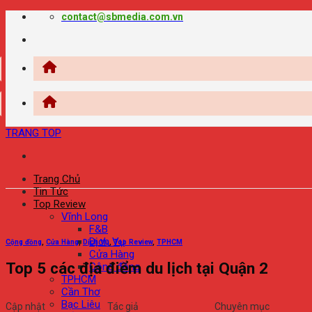
Chuyển
contact@sbmedia.com.vn
đến
nội
dung
TRANG TOP
Trang Chủ
Tin Tức
Top Review
Vĩnh Long
F&B
Dịch Vụ
Cộng đồng
,
Cửa Hàng
,
Dịch Vụ
,
Top Review
,
TPHCM
Cửa Hàng
Top 5 các địa điểm du lịch tại Quận 2
Cộng đồng
TPHCM
Cần Thơ
Bạc Liêu
Cập nhật
Tác giả
Chuyên mục