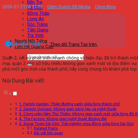
Bến Tre
2026-07-22 06:35:02
Diễm Quỳnh SB Media
Cộng đồng
Cà Mau
Đồng Tháp
Long An
Sóc Trăng
Tiền Giang
Trà Vinh
Người Nổi Tiếng
ĐÃ KIỂM DUYỆT
Theo dõi Trang Top trên
Liên Hệ Quảng Cáo
Quận 2, với sự phát triển nhanh chóng và hiện đại, đã trở thành 
mại, quận 2 còn sở hữu nhiều không gian xanh mát và địa điểm vui 
phá một góc mới của thành phố, hãy cùng chúng tôi khám phá top 5 
Nội Dung Bài viết:
1. Family Garden: Thiên đường xanh giữa lòng thành phố
2. Saigon Outcast: Không gian sáng tạo và nghệ thuật
3. Công viên Hầm Thủ Thiêm: Không gian xanh mát giữa lòng đô th
4. The Factory: Không gian nghệ thuật đương đại
5. Snow Town Sài Gòn: Trải nghiệm mùa đông giữa lòng Sài Gòn
Related Posts
Bài viết liên quan