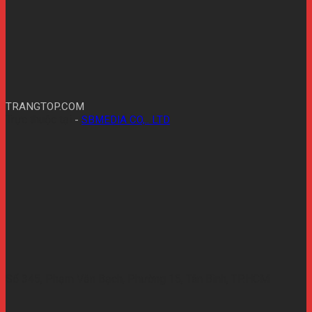
TRANGTOP.COM
Trực thuộc tại
-
SBMEDIA CO,.. LTD
Số 345, Phạm Văn Bạch, Phường 15, Tân Bình, TP.HCM