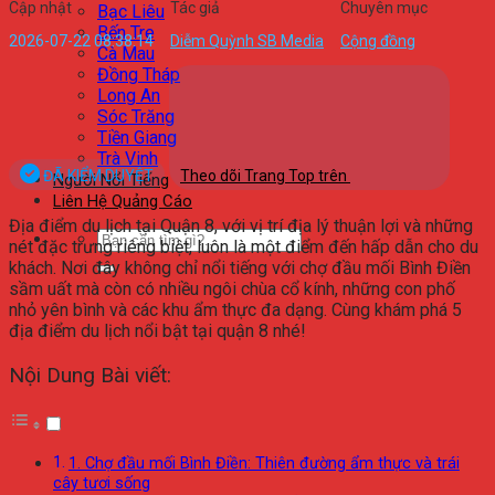
Cập nhật
Tác giả
Chuyên mục
Bạc Liêu
Bến Tre
2026-07-22 08:38:14
Diễm Quỳnh SB Media
Cộng đồng
Cà Mau
Đồng Tháp
Long An
Sóc Trăng
Tiền Giang
Trà Vinh
ĐÃ KIỂM DUYỆT
Theo dõi Trang Top trên
Người Nổi Tiếng
Liên Hệ Quảng Cáo
Địa điểm du lịch tại Quận 8, với vị trí địa lý thuận lợi và những
nét đặc trưng riêng biệt, luôn là một điểm đến hấp dẫn cho du
khách. Nơi đây không chỉ nổi tiếng với chợ đầu mối Bình Điền
sầm uất mà còn có nhiều ngôi chùa cổ kính, những con phố
nhỏ yên bình và các khu ẩm thực đa dạng. Cùng khám phá 5
địa điểm du lịch nổi bật tại quận 8 nhé!
Nội Dung Bài viết:
1. Chợ đầu mối Bình Điền: Thiên đường ẩm thực và trái
cây tươi sống