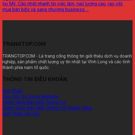
tại Mỹ. Cập nhật nhanh tin việc làm, nail lương cao, rao vặt,
mua bán bđs và sang nhượng business …
TRANGTOP.COM
TRANGTOP.COM - Là trang cổng thông tin giới thiệu dịch vụ doanh
nghiệp, sản phẩm chất lượng uy tín nhất tại Vĩnh Long và các tỉnh
thành phía nam tổ quốc.
Mua theme wp giá rẽ
THÔNG TIN ĐIỀU KHOẢN
Giới Thiệu
Quy Ước Sử Dụng Website
Chính Sách Bảo Mật Thông Tin
Chính Sách Bảo Mật Thông Tin Khách Hàng
Giới Thiệu Tác Giả