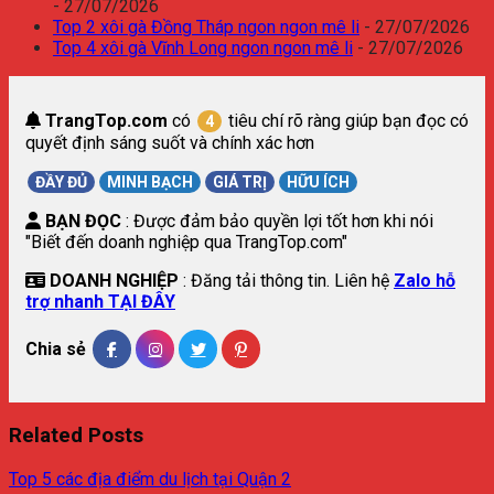
- 27/07/2026
Top 2 xôi gà Đồng Tháp ngon ngon mê li
- 27/07/2026
Top 4 xôi gà Vĩnh Long ngon ngon mê li
- 27/07/2026
TrangTop.com
có
tiêu chí rõ ràng giúp bạn đọc có
4
quyết định sáng suốt và chính xác hơn
ĐẦY ĐỦ
MINH BẠCH
GIÁ TRỊ
HỮU ÍCH
BẠN ĐỌC
: Được đảm bảo quyền lợi tốt hơn khi nói
"Biết đến doanh nghiệp qua TrangTop.com"
DOANH NGHIỆP
: Đăng tải thông tin. Liên hệ
Zalo hỗ
trợ nhanh TẠI ĐÂY
Chia sẻ
Related Posts
Top 5 các địa điểm du lịch tại Quận 2