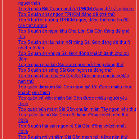
người thân
Top 5 quán Bib Gourmand ở TPHCM đáng để trải nghiệm
Top 5 quán chay ngon TPHCM đáng để ghé thử
Top 5 buffet nướng TPHCM ngon, đáng thử cho tín đồ
mê thịt nướng
Top 5 quán ăn ngon khu Chợ Lớn Sài Gòn đáng để ghé
thử
Top 5 quán ăn lâu năm nổi tiếng Sài Gòn đáng để thử ít
nhất một lần
Top 5 quán ăn khuya Sài Gòn đông khách dành cho cú
đêm
Top 5 quán phá lấu Sài Gòn ngon nổi tiếng đáng thử
Top 5 quán ăn sáng Sài Gòn ngon rẻ đáng thử
Top 5 quán bún chả Hà Nội Sài Gòn ngon chuẩn vị Bắc
nên thử
Top quán dimsum Sài Gòn ngon giá tốt được nhiều thực
khách yêu thích
Top quán cá viên chiên Sài Gòn được nhiều người yêu
thích
Top quán bún mắm Sài Gòn chuẩn miền Tây ngon nên thử
Top quán lẩu bò Sài Gòn nổi tiếng đông khách nên thử
2026
Top 5 quán hải sản ngon rẻ Sài Gòn đông khách nhất
2026
Top 5 quán mì vịt tiềm Sài Gòn ngon nổi tiếng nên thử