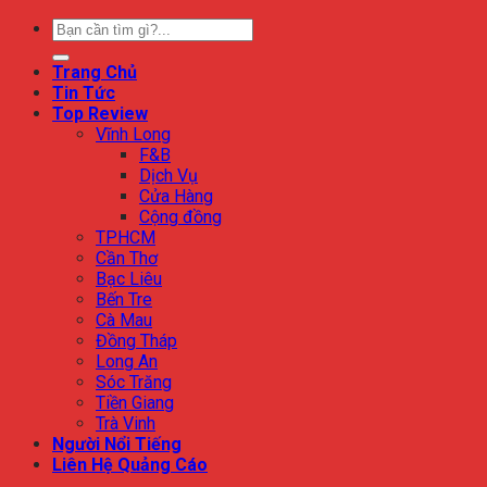
Trang Chủ
Tin Tức
Top Review
Vĩnh Long
F&B
Dịch Vụ
Cửa Hàng
Cộng đồng
TPHCM
Cần Thơ
Bạc Liêu
Bến Tre
Cà Mau
Đồng Tháp
Long An
Sóc Trăng
Tiền Giang
Trà Vinh
Người Nổi Tiếng
Liên Hệ Quảng Cáo