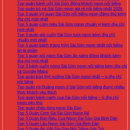
Top quán bánh ướt Sài Gòn đông khách ngon nổi tiếng
Top quán bò né Sài Gòn ngon giá rẻ nổi tiếng nhất 2026
Top 5 quán vịt quay Sài Gòn nổi tiếng ngon đáng thử kèm
địa chỉ mới nhất
Top 5 quán cơm niêu Sài Gòn ngon chuẩn vị kèm địa chỉ
mới nhất
Top 5 quán gỏi cuốn Sài Gòn tươi ngon kèm địa chỉ
chuẩn mới nhất
Top 5 quán bánh tráng trộn Sài Gòn ngon nhất nổi tiếng
ăn là ghiền
Top 5 quán xôi ngon Sài Gòn ăn sáng đông khách kèm
địa chỉ mới nhất
Top 5 bánh cuốn nóng Sài Gòn ngon nổi tiếng kèm địa chỉ
và Google Maps
Top quán bún thịt nướng Sài Gòn ngon nhất – 6 địa chỉ
nổi tiếng
Top quán mì Quảng ngon ở Sài Gòn nổi tiếng được nhiều
thực khách yêu thích
Top quán bánh canh cua Sài Gòn nổi tiếng – 6 địa chỉ
ngon nên thử
Top quán cháo lòng ngon Sài Gòn
Top 5 Quán Cơm Gà Sài Gòn Ngon Rẻ
Top 5 Quán Bún Riêu Cua Ngon Sài Gòn Giá Bình Dân
Top 5 Quán Lẩu Ngon Sài Gòn Giá Bình Dân
Top 5 Quán Ăn Vặt Sài Gòn Nổi Tiếng Giới Trẻ