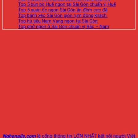
Top 5 bún bò Huế ngon tại Sài Gòn chuẩn vị Huế
Top 5 quán ốc ngon Sài Gòn ăn đêm cực đã
Top bánh xèo Sài Gòn giòn rụm đông khách.
Top hủ tiếu Nam Vang ngon tại Sài Gòn
Top phở ngon ở Sài Gòn chuẩn vị Bắc – Nam
Nghenails.com
là cổng thông tin LỚN NHẤT kết nối người Việt