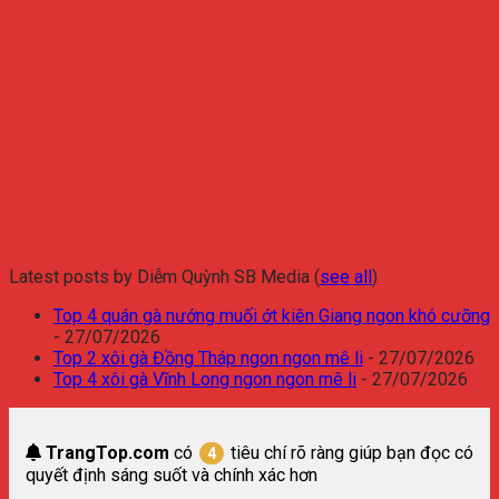
Latest posts by Diễm Quỳnh SB Media
(
see all
)
Top 4 quán gà nướng muối ớt kiên Giang ngon khó cưỡng
- 27/07/2026
Top 2 xôi gà Đồng Tháp ngon ngon mê li
- 27/07/2026
Top 4 xôi gà Vĩnh Long ngon ngon mê li
- 27/07/2026
TrangTop.com
có
tiêu chí rõ ràng giúp bạn đọc có
4
quyết định sáng suốt và chính xác hơn