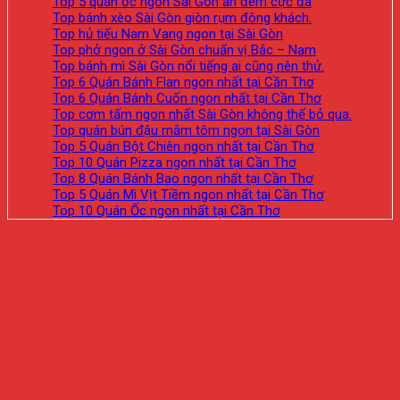
Top 5 quán ốc ngon Sài Gòn ăn đêm cực đã
Top bánh xèo Sài Gòn giòn rụm đông khách.
Top hủ tiếu Nam Vang ngon tại Sài Gòn
Top phở ngon ở Sài Gòn chuẩn vị Bắc – Nam
Top bánh mì Sài Gòn nổi tiếng ai cũng nên thử.
Top 6 Quán Bánh Flan ngon nhất tại Cần Thơ
Top 6 Quán Bánh Cuốn ngon nhất tại Cần Thơ
Top cơm tấm ngon nhất Sài Gòn không thể bỏ qua.
Top quán bún đậu mắm tôm ngon tại Sài Gòn
Top 5 Quán Bột Chiên ngon nhất tại Cần Thơ
Top 10 Quán Pizza ngon nhất tại Cần Thơ
Top 8 Quán Bánh Bao ngon nhất tại Cần Thơ
Top 5 Quán Mì Vịt Tiềm ngon nhất tại Cần Thơ
Top 10 Quán Ốc ngon nhất tại Cần Thơ