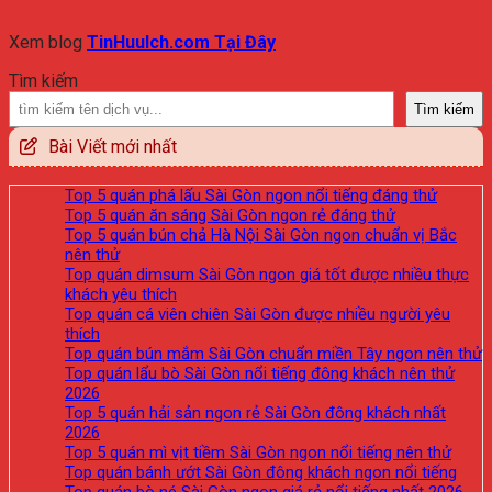
Xem blog
TinHuuIch.com Tại Đây
Tìm kiếm
Tìm kiếm
Bài Viết mới nhất
Top 5 quán phá lấu Sài Gòn ngon nổi tiếng đáng thử
Top 5 quán ăn sáng Sài Gòn ngon rẻ đáng thử
Top 5 quán bún chả Hà Nội Sài Gòn ngon chuẩn vị Bắc
nên thử
Top quán dimsum Sài Gòn ngon giá tốt được nhiều thực
khách yêu thích
Top quán cá viên chiên Sài Gòn được nhiều người yêu
thích
Top quán bún mắm Sài Gòn chuẩn miền Tây ngon nên thử
Top quán lẩu bò Sài Gòn nổi tiếng đông khách nên thử
2026
Top 5 quán hải sản ngon rẻ Sài Gòn đông khách nhất
2026
Top 5 quán mì vịt tiềm Sài Gòn ngon nổi tiếng nên thử
Top quán bánh ướt Sài Gòn đông khách ngon nổi tiếng