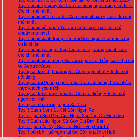
Top quán bò né Sài Gòn ngon giá rẻ nổi tiếng nhất 2026
Top 5 quán vịt quay Sài Gòn nổi tiếng ngon đáng thử kèm
địa chỉ mới nhất
Top 5 quán cơm niêu Sài Gòn ngon chuẩn vị kèm địa chỉ
mới nhất
Top 5 quán gỏi cuốn Sài Gòn tươi ngon kèm địa chỉ
chuẩn mới nhất
Top 5 quán bánh tráng trộn Sài Gòn ngon nhất nổi tiếng
ăn là ghiền
Top 5 quán xôi ngon Sài Gòn ăn sáng đông khách kèm
địa chỉ mới nhất
Top 5 bánh cuốn nóng Sài Gòn ngon nổi tiếng kèm địa chỉ
và Google Maps
Top quán bún thịt nướng Sài Gòn ngon nhất – 6 địa chỉ
nổi tiếng
Top quán mì Quảng ngon ở Sài Gòn nổi tiếng được nhiều
thực khách yêu thích
Top quán bánh canh cua Sài Gòn nổi tiếng – 6 địa chỉ
ngon nên thử
Top quán cháo lòng ngon Sài Gòn
Top 5 Quán Cơm Gà Sài Gòn Ngon Rẻ
Top 5 Quán Bún Riêu Cua Ngon Sài Gòn Giá Bình Dân
Top 5 Quán Lẩu Ngon Sài Gòn Giá Bình Dân
Top 5 Quán Ăn Vặt Sài Gòn Nổi Tiếng Giới Trẻ
Top 5 bún bò Huế ngon tại Sài Gòn chuẩn vị Huế