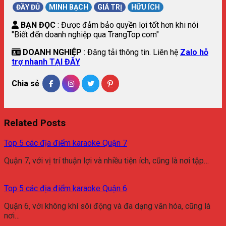
ĐẦY ĐỦ
MINH BẠCH
GIÁ TRỊ
HỮU ÍCH
BẠN ĐỌC
: Được đảm bảo quyền lợi tốt hơn khi nói
"Biết đến doanh nghiệp qua TrangTop.com"
DOANH NGHIỆP
: Đăng tải thông tin. Liên hệ
Zalo hỗ
trợ nhanh TẠI ĐÂY
Chia sẻ
Related Posts
Top 5 các địa điểm karaoke Quận 7
Quận 7, với vị trí thuận lợi và nhiều tiện ích, cũng là nơi tập…
Top 5 các địa điểm karaoke Quận 6
Quận 6, với không khí sôi động và đa dạng văn hóa, cũng là
nơi…