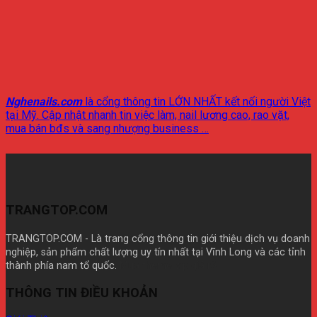
Nghenails.com
là cổng thông tin LỚN NHẤT kết nối người Việt
tại Mỹ. Cập nhật nhanh tin việc làm, nail lương cao, rao vặt,
mua bán bđs và sang nhượng business …
TRANGTOP.COM
TRANGTOP.COM - Là trang cổng thông tin giới thiệu dịch vụ doanh
nghiệp, sản phẩm chất lượng uy tín nhất tại Vĩnh Long và các tỉnh
thành phía nam tổ quốc.
Mua theme wp giá rẽ
THÔNG TIN ĐIỀU KHOẢN