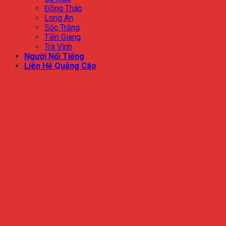
Đồng Tháp
Long An
Sóc Trăng
Tiền Giang
Trà Vinh
Người Nổi Tiếng
Liên Hệ Quảng Cáo