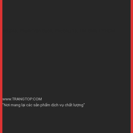
Số 345, Phạm Văn Bạch, Phường 15, Tân Bình, TP.HCM
www.TRANGTOP.COM
"Nơi mang lại các sản phẩm dịch vụ chất lượng"