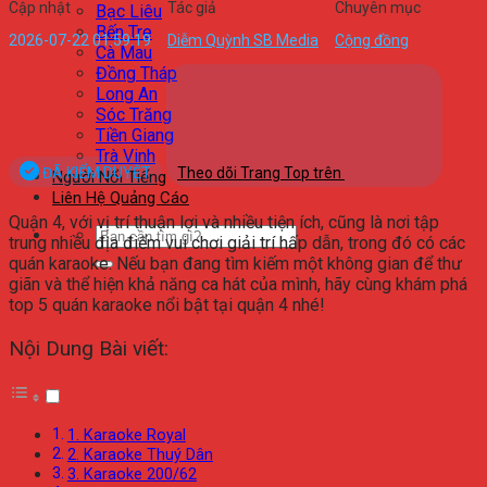
Cập nhật
Tác giả
Chuyên mục
Bạc Liêu
Bến Tre
2026-07-22 01:59:19
Diễm Quỳnh SB Media
Cộng đồng
Cà Mau
Đồng Tháp
Long An
Sóc Trăng
Tiền Giang
Trà Vinh
ĐÃ KIỂM DUYỆT
Theo dõi Trang Top trên
Người Nổi Tiếng
Liên Hệ Quảng Cáo
Quận 4, với vị trí thuận lợi và nhiều tiện ích, cũng là nơi tập
trung nhiều địa điểm vui chơi giải trí hấp dẫn, trong đó có các
quán karaoke. Nếu bạn đang tìm kiếm một không gian để thư
giãn và thể hiện khả năng ca hát của mình, hãy cùng khám phá
top 5 quán karaoke nổi bật tại quận 4 nhé!
Nội Dung Bài viết:
1. Karaoke Royal
2. Karaoke Thuý Dân
3. Karaoke 200/62