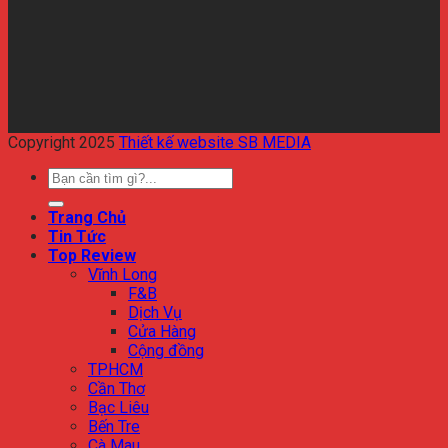
Copyright 2025
Thiết kế website SB MEDIA
Trang Chủ
Tin Tức
Top Review
Vĩnh Long
F&B
Dịch Vụ
Cửa Hàng
Cộng đồng
TPHCM
Cần Thơ
Bạc Liêu
Bến Tre
Cà Mau