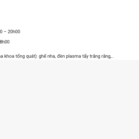
00 – 20h00
18h00
ha khoa tổng quát): ghế nha, đèn plasma tẩy trắng răng,…