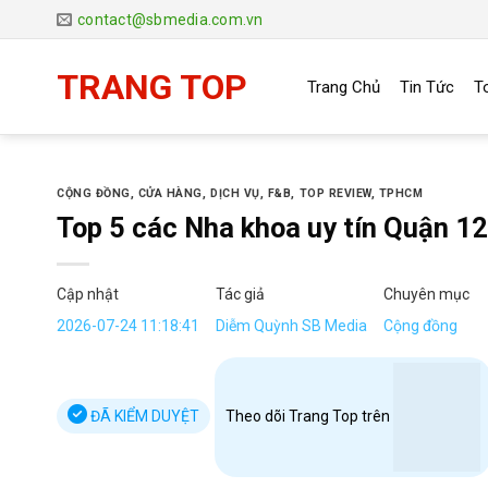
Chuyển
contact@sbmedia.com.vn
đến
nội
TRANG TOP
Trang Chủ
Tin Tức
T
dung
CỘNG ĐỒNG
,
CỬA HÀNG
,
DỊCH VỤ
,
F&B
,
TOP REVIEW
,
TPHCM
Top 5 các Nha khoa uy tín Quận 12
Cập nhật
Tác giả
Chuyên mục
2026-07-24 11:18:41
Diễm Quỳnh SB Media
Cộng đồng
ĐÃ KIỂM DUYỆT
Theo dõi Trang Top trên