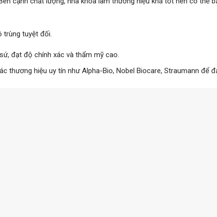
 Bên cạnh chất lượng, nha khoa làm thương hiệu khá tốt nên có thể 
 trùng tuyệt đối.
ứ, đạt độ chính xác và thẩm mỹ cao.
ác thương hiệu uy tín như Alpha-Bio, Nobel Biocare, Straumann để 