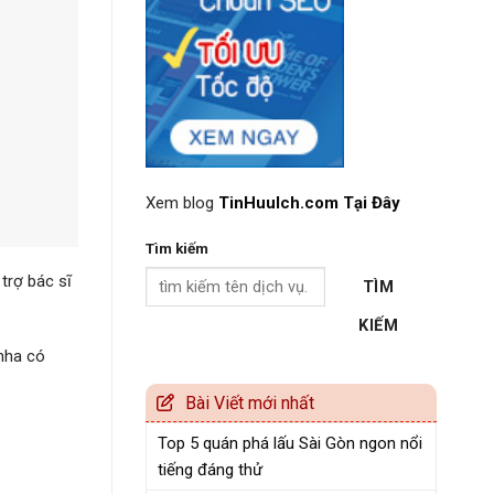
Xem blog
TinHuuIch.com Tại Đây
Tìm kiếm
trợ bác sĩ
TÌM
KIẾM
nha có
Bài Viết mới nhất
Top 5 quán phá lấu Sài Gòn ngon nổi
tiếng đáng thử