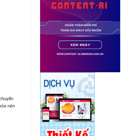
 chuyển
khỏe nên