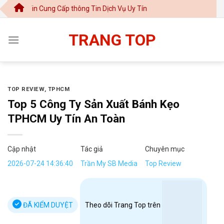
Chuyển
in Cung Cấp thông Tin Dịch Vụ Uy Tín
đến
nội
TRANG TOP
dung
TOP REVIEW
,
TPHCM
Top 5 Công Ty Sản Xuất Bánh Kẹo
TPHCM Uy Tín An Toàn
Cập nhật
Tác giả
Chuyên mục
2026-07-24 14:36:40
Trần My SB Media
Top Review
ĐÃ KIỂM DUYỆT
Theo dõi Trang Top trên