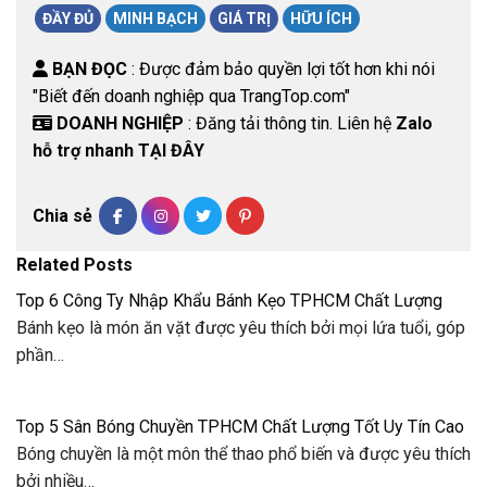
ĐẦY ĐỦ
MINH BẠCH
GIÁ TRỊ
HỮU ÍCH
BẠN ĐỌC
: Được đảm bảo quyền lợi tốt hơn khi nói
"Biết đến doanh nghiệp qua TrangTop.com"
DOANH NGHIỆP
: Đăng tải thông tin. Liên hệ
Zalo
hỗ trợ nhanh TẠI ĐÂY
Chia sẻ
Related Posts
Top 6 Công Ty Nhập Khẩu Bánh Kẹo TPHCM Chất Lượng
Bánh kẹo là món ăn vặt được yêu thích bởi mọi lứa tuổi, góp
phần…
Top 5 Sân Bóng Chuyền TPHCM Chất Lượng Tốt Uy Tín Cao
Bóng chuyền là một môn thể thao phổ biến và được yêu thích
bởi nhiều…