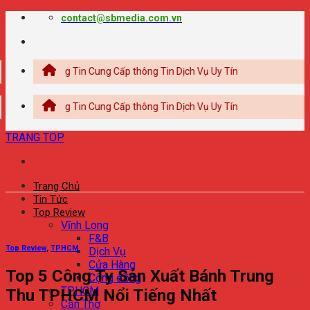
Chuyển
contact@sbmedia.com.vn
đến
nội
dung
g Thông Tin Cung Cấp thông Tin Dịch Vụ Uy Tín
g Thông Tin Cung Cấp thông Tin Dịch Vụ Uy Tín
TRANG TOP
Trang Chủ
Tin Tức
Top Review
Vĩnh Long
F&B
Top Review
,
TPHCM
Dịch Vụ
Cửa Hàng
Top 5 Công Ty Sản Xuất Bánh Trung
Cộng đồng
TPHCM
Thu TPHCM Nổi Tiếng Nhất
Cần Thơ