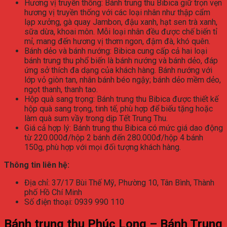
Hương vị truyền thống: Bánh trung thu Bibica giữ trọn vẹn
hương vị truyền thống với các loại nhân như thập cẩm
lạp xưởng, gà quay Jambon, đậu xanh, hạt sen trà xanh,
sữa dừa, khoai môn. Mỗi loại nhân đều được chế biến tỉ
mỉ, mang đến hương vị thơm ngon, đậm đà, khó quên.
Bánh dẻo và bánh nướng: Bibica cung cấp cả hai loại
bánh trung thu phổ biến là bánh nướng và bánh dẻo, đáp
ứng sở thích đa dạng của khách hàng. Bánh nướng với
lớp vỏ giòn tan, nhân bánh béo ngậy; bánh dẻo mềm dẻo,
ngọt thanh, thanh tao.
Hộp quà sang trọng: Bánh trung thu Bibica được thiết kế
hộp quà sang trọng, tinh tế, phù hợp để biếu tặng hoặc
làm quà sum vầy trong dịp Tết Trung Thu.
Giá cả hợp lý: Bánh trung thu Bibica có mức giá dao động
từ 220.000đ/hộp 2 bánh đến 280.000đ/hộp 4 bánh
150g, phù hợp với mọi đối tượng khách hàng.
Thông tin liên hệ:
Địa chỉ: 37/17 Bùi Thế Mỹ, Phường 10, Tân Bình, Thành
phố Hồ Chí Minh
Số điện thoại: 0939 990 110
Bánh trung thu Phúc Long – Bánh Trung