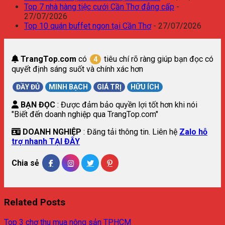
Top 7 nhà hàng tiệc cưới Cần Thơ đẳng cấp
-
27/07/2026
Top 10 quán buffet ngon tại Cần Thơ
- 27/07/2026
TrangTop.com
có
tiêu chí rõ ràng giúp bạn đọc có
4
quyết định sáng suốt và chính xác hơn
ĐẦY ĐỦ
MINH BẠCH
GIÁ TRỊ
HỮU ÍCH
BẠN ĐỌC
: Được đảm bảo quyền lợi tốt hơn khi nói
"Biết đến doanh nghiệp qua TrangTop.com"
DOANH NGHIỆP
: Đăng tải thông tin. Liên hệ
Zalo hỗ
trợ nhanh TẠI ĐÂY
Chia sẻ
Related Posts
Top 3 chợ thu mua nông sản TPHCM