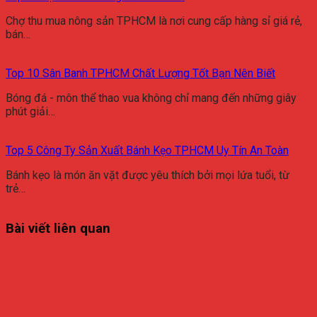
Chợ thu mua nông sản TPHCM là nơi cung cấp hàng sỉ giá rẻ,
bán…
Top 10 Sân Banh TPHCM Chất Lượng Tốt Bạn Nên Biết
Bóng đá - môn thể thao vua không chỉ mang đến những giây
phút giải…
Top 5 Công Ty Sản Xuất Bánh Kẹo TPHCM Uy Tín An Toàn
Bánh kẹo là món ăn vặt được yêu thích bởi mọi lứa tuổi, từ
trẻ…
Bài viết liên quan