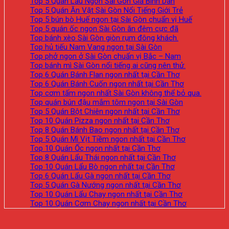
Top 5 Quán Lẩu Ngon Sài Gòn Giá Bình Dân
Top 5 Quán Ăn Vặt Sài Gòn Nổi Tiếng Giới Trẻ
Top 5 bún bò Huế ngon tại Sài Gòn chuẩn vị Huế
Top 5 quán ốc ngon Sài Gòn ăn đêm cực đã
Top bánh xèo Sài Gòn giòn rụm đông khách.
Top hủ tiếu Nam Vang ngon tại Sài Gòn
Top phở ngon ở Sài Gòn chuẩn vị Bắc – Nam
Top bánh mì Sài Gòn nổi tiếng ai cũng nên thử.
Top 6 Quán Bánh Flan ngon nhất tại Cần Thơ
Top 6 Quán Bánh Cuốn ngon nhất tại Cần Thơ
Top cơm tấm ngon nhất Sài Gòn không thể bỏ qua.
Top quán bún đậu mắm tôm ngon tại Sài Gòn
Top 5 Quán Bột Chiên ngon nhất tại Cần Thơ
Top 10 Quán Pizza ngon nhất tại Cần Thơ
Top 8 Quán Bánh Bao ngon nhất tại Cần Thơ
Top 5 Quán Mì Vịt Tiềm ngon nhất tại Cần Thơ
Top 10 Quán Ốc ngon nhất tại Cần Thơ
Top 8 Quán Lẩu Thái ngon nhất tại Cần Thơ
Top 10 Quán Lẩu Bò ngon nhất tại Cần Thơ
Top 6 Quán Lẩu Gà ngon nhất tại Cần Thơ
Top 5 Quán Gà Nướng ngon nhất tại Cần Thơ
Top 10 Quán Lẩu Chay ngon nhất tại Cần Thơ
Top 10 Quán Cơm Chay ngon nhất tại Cần Thơ