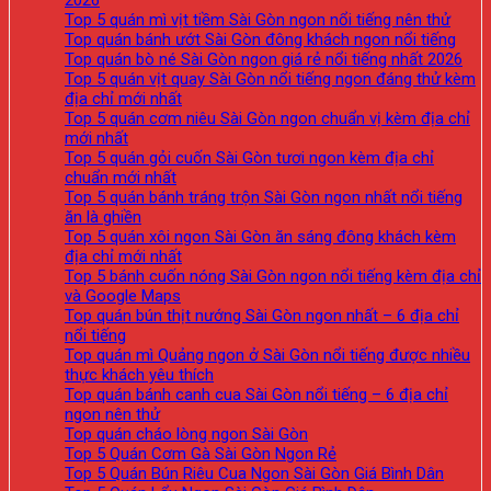
2026
Top 5 quán mì vịt tiềm Sài Gòn ngon nổi tiếng nên thử
Top quán bánh ướt Sài Gòn đông khách ngon nổi tiếng
Top quán bò né Sài Gòn ngon giá rẻ nổi tiếng nhất 2026
Top 5 quán vịt quay Sài Gòn nổi tiếng ngon đáng thử kèm
địa chỉ mới nhất
Top 5 quán cơm niêu Sài Gòn ngon chuẩn vị kèm địa chỉ
mới nhất
Top 5 quán gỏi cuốn Sài Gòn tươi ngon kèm địa chỉ
chuẩn mới nhất
Top 5 quán bánh tráng trộn Sài Gòn ngon nhất nổi tiếng
ăn là ghiền
Top 5 quán xôi ngon Sài Gòn ăn sáng đông khách kèm
địa chỉ mới nhất
Top 5 bánh cuốn nóng Sài Gòn ngon nổi tiếng kèm địa chỉ
và Google Maps
Top quán bún thịt nướng Sài Gòn ngon nhất – 6 địa chỉ
nổi tiếng
Top quán mì Quảng ngon ở Sài Gòn nổi tiếng được nhiều
thực khách yêu thích
Top quán bánh canh cua Sài Gòn nổi tiếng – 6 địa chỉ
ngon nên thử
Top quán cháo lòng ngon Sài Gòn
Top 5 Quán Cơm Gà Sài Gòn Ngon Rẻ
Top 5 Quán Bún Riêu Cua Ngon Sài Gòn Giá Bình Dân