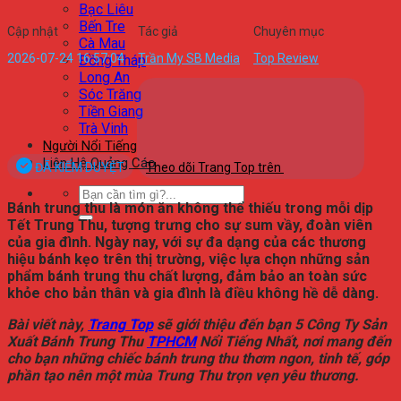
Bạc Liêu
Bến Tre
Cập nhật
Tác giả
Chuyên mục
Cà Mau
2026-07-24 16:57:04
Trần My SB Media
Top Review
Đồng Tháp
Long An
Sóc Trăng
Tiền Giang
Trà Vinh
Người Nổi Tiếng
Liên Hệ Quảng Cáo
ĐÃ KIỂM DUYỆT
Theo dõi Trang Top trên
Bánh trung thu là món ăn không thể thiếu trong mỗi dịp
Tết Trung Thu, tượng trưng cho sự sum vầy, đoàn viên
của gia đình. Ngày nay, với sự đa dạng của các thương
hiệu bánh kẹo trên thị trường, việc lựa chọn những sản
phẩm bánh trung thu chất lượng, đảm bảo an toàn sức
khỏe cho bản thân và gia đình là điều không hề dễ dàng.
Bài viết này,
Trang Top
sẽ giới thiệu đến bạn 5 Công Ty Sản
Xuất Bánh Trung Thu
TPHCM
Nổi Tiếng Nhất, nơi mang đến
cho bạn những chiếc bánh trung thu thơm ngon, tinh tế, góp
phần tạo nên một mùa Trung Thu trọn vẹn yêu thương.