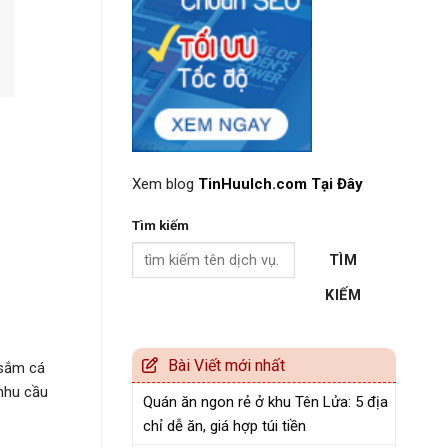
Xem blog
TinHuuIch.com Tại Đây
Tìm kiếm
TÌM
KIẾM
Bài Viết mới nhất
 sắm cá
nhu cầu
Quán ăn ngon rẻ ở khu Tên Lửa: 5 địa
chỉ dễ ăn, giá hợp túi tiền