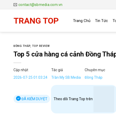
Chuyển
contact@sbmedia.com.vn
đến
nội
TRANG TOP
Trang Chủ
Tin Tức
T
dung
ĐỒNG THÁP
,
TOP REVIEW
Top 5 cửa hàng cá cảnh Đồng Tháp 
Cập nhật
Tác giả
Chuyên mục
2026-07-25 01:03:24
Trần My SB Media
Đồng Tháp
ĐÃ KIỂM DUYỆT
Theo dõi Trang Top trên