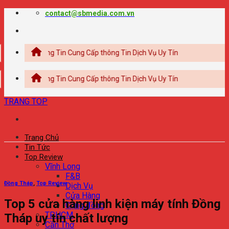
Chuyển
contact@sbmedia.com.vn
đến
nội
dung
 Thông Tin Cung Cấp thông Tin Dịch Vụ Uy Tín
 Thông Tin Cung Cấp thông Tin Dịch Vụ Uy Tín
TRANG TOP
Trang Chủ
Tin Tức
Top Review
Vĩnh Long
F&B
Đồng Tháp
,
Top Review
Dịch Vụ
Cửa Hàng
Top 5 cửa hàng linh kiện máy tính Đồng
Cộng đồng
TPHCM
Tháp uy tín chất lượng
Cần Thơ