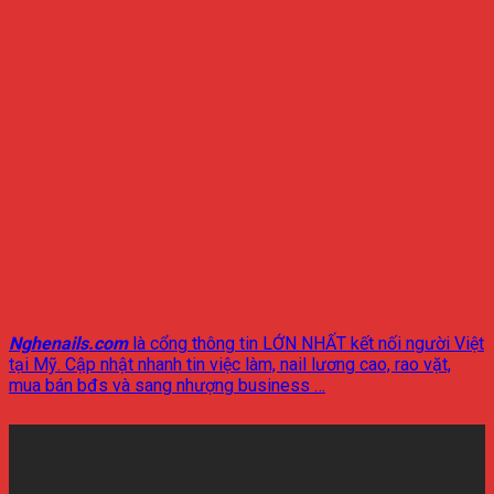
Nghenails.com
là cổng thông tin LỚN NHẤT kết nối người Việt
tại Mỹ. Cập nhật nhanh tin việc làm, nail lương cao, rao vặt,
mua bán bđs và sang nhượng business …