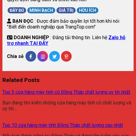
ĐẦY ĐỦ
MINH BẠCH
GIÁ TRỊ
HỮU ÍCH
BẠN ĐỌC
: Được đảm bảo quyền lợi tốt hơn khi nói
"Biết đến doanh nghiệp qua TrangTop.com"
DOANH NGHIỆP
: Đăng tải thông tin. Liên hệ
Zalo hỗ
trợ nhanh TẠI ĐÂY
Chia sẻ
Related Posts
Top 5 cửa hàng máy tính cũ Đồng Tháp chất lượng uy tín nhất
Bạn đang tìm kiếm những cửa hàng máy tính cũ chất lượng và
uy tín…
Top 10 cửa hàng máy tính Đồng Tháp chất lượng cao nhất
Nếu bạn đang sống tại Đồng Tháp và đang tìm kiếm các cửa