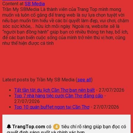
Content
at
SB Media
Trần My SBMedia Là thành viên của Trang Top mình mong
muốn và luôn cố gắng để trang web là sự lựa chọn tuyệt vời
nếu bạn muốn tìm hiểu về các bí quyết làm đẹp, vui chơi, chăm
sóc sức khỏe,… hữu ích mỗi ngày. Ngoài ra, website sẽ là
“người bạn đồng hành” giúp bạn có nhiều thông tin hay, bổ ích,
để các bạn biến cuộc sống của mình trở nên thú vị hơn, cũng
như thể hiện được cá tính
Latest posts by Trần My SB Media
(
see all
)
Tất tần tật du lịch Cần Thơ bạn nên biết
- 27/07/2026
Top 7 nhà hàng tiệc cưới Cần Thơ đẳng cấp
-
27/07/2026
Top 10 quán buffet ngon tại Cần Thơ
- 27/07/2026
TrangTop.com
có
tiêu chí rõ ràng giúp bạn đọc có
4
quyết định sáng suốt và chính xác hơn