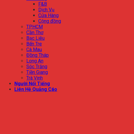
F&B
Dịch Vụ
Cửa Hàng
Cộng đồng
TPHCM
Cần Thơ
Bạc Liêu
Bến Tre
Cà Mau
Đồng Tháp
Long An
Sóc Trăng
Tiền Giang
Trà Vinh
Người Nổi Tiếng
Liên Hệ Quảng Cáo