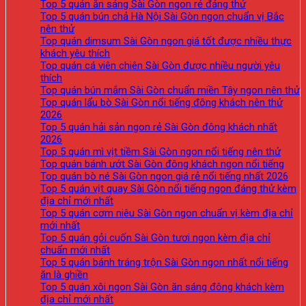
Top 5 quán ăn sáng Sài Gòn ngon rẻ đáng thử
Top 5 quán bún chả Hà Nội Sài Gòn ngon chuẩn vị Bắc
nên thử
Top quán dimsum Sài Gòn ngon giá tốt được nhiều thực
khách yêu thích
Top quán cá viên chiên Sài Gòn được nhiều người yêu
thích
Top quán bún mắm Sài Gòn chuẩn miền Tây ngon nên thử
Top quán lẩu bò Sài Gòn nổi tiếng đông khách nên thử
2026
Top 5 quán hải sản ngon rẻ Sài Gòn đông khách nhất
2026
Top 5 quán mì vịt tiềm Sài Gòn ngon nổi tiếng nên thử
Top quán bánh ướt Sài Gòn đông khách ngon nổi tiếng
Top quán bò né Sài Gòn ngon giá rẻ nổi tiếng nhất 2026
Top 5 quán vịt quay Sài Gòn nổi tiếng ngon đáng thử kèm
địa chỉ mới nhất
Top 5 quán cơm niêu Sài Gòn ngon chuẩn vị kèm địa chỉ
mới nhất
Top 5 quán gỏi cuốn Sài Gòn tươi ngon kèm địa chỉ
chuẩn mới nhất
Top 5 quán bánh tráng trộn Sài Gòn ngon nhất nổi tiếng
ăn là ghiền
Top 5 quán xôi ngon Sài Gòn ăn sáng đông khách kèm
địa chỉ mới nhất