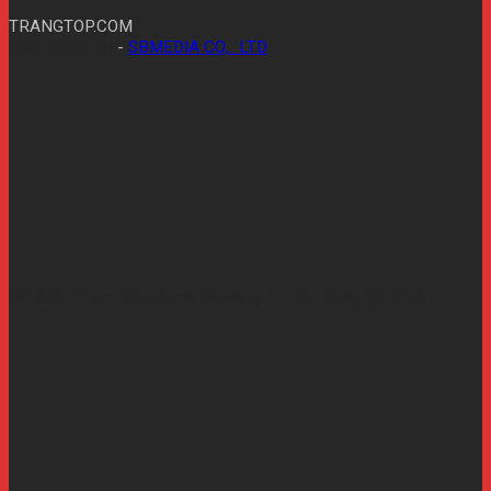
TRANGTOP.COM
Trực thuộc tại
-
SBMEDIA CO,.. LTD
Số 345, Phạm Văn Bạch, Phường 15, Tân Bình, TP.HCM