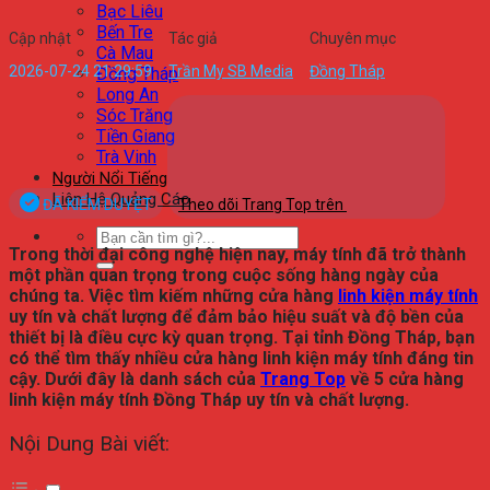
Bạc Liêu
Bến Tre
Cập nhật
Tác giả
Chuyên mục
Cà Mau
2026-07-24 21:29:59
Trần My SB Media
Đồng Tháp
Đồng Tháp
Long An
Sóc Trăng
Tiền Giang
Trà Vinh
Người Nổi Tiếng
Liên Hệ Quảng Cáo
ĐÃ KIỂM DUYỆT
Theo dõi Trang Top trên
Trong thời đại công nghệ hiện nay, máy tính đã trở thành
một phần quan trọng trong cuộc sống hàng ngày của
chúng ta. Việc tìm kiếm những cửa hàng
linh kiện máy tính
uy tín và chất lượng để đảm bảo hiệu suất và độ bền của
thiết bị là điều cực kỳ quan trọng. Tại tỉnh Đồng Tháp, bạn
có thể tìm thấy nhiều cửa hàng linh kiện máy tính đáng tin
cậy. Dưới đây là danh sách của
Trang Top
về 5 cửa hàng
linh kiện máy tính Đồng Tháp uy tín và chất lượng.
Nội Dung Bài viết: