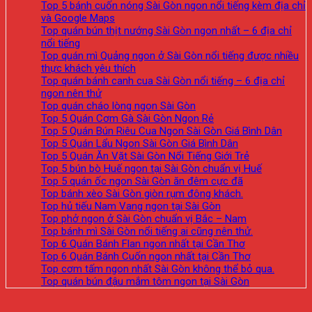
Top 5 bánh cuốn nóng Sài Gòn ngon nổi tiếng kèm địa chỉ
và Google Maps
Top quán bún thịt nướng Sài Gòn ngon nhất – 6 địa chỉ
nổi tiếng
Top quán mì Quảng ngon ở Sài Gòn nổi tiếng được nhiều
thực khách yêu thích
Top quán bánh canh cua Sài Gòn nổi tiếng – 6 địa chỉ
ngon nên thử
Top quán cháo lòng ngon Sài Gòn
Top 5 Quán Cơm Gà Sài Gòn Ngon Rẻ
Top 5 Quán Bún Riêu Cua Ngon Sài Gòn Giá Bình Dân
Top 5 Quán Lẩu Ngon Sài Gòn Giá Bình Dân
Top 5 Quán Ăn Vặt Sài Gòn Nổi Tiếng Giới Trẻ
Top 5 bún bò Huế ngon tại Sài Gòn chuẩn vị Huế
Top 5 quán ốc ngon Sài Gòn ăn đêm cực đã
Top bánh xèo Sài Gòn giòn rụm đông khách.
Top hủ tiếu Nam Vang ngon tại Sài Gòn
Top phở ngon ở Sài Gòn chuẩn vị Bắc – Nam
Top bánh mì Sài Gòn nổi tiếng ai cũng nên thử.
Top 6 Quán Bánh Flan ngon nhất tại Cần Thơ
Top 6 Quán Bánh Cuốn ngon nhất tại Cần Thơ
Top cơm tấm ngon nhất Sài Gòn không thể bỏ qua.
Top quán bún đậu mắm tôm ngon tại Sài Gòn