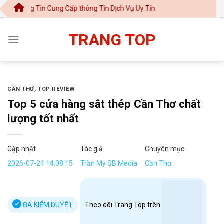
Chuyển
Tin Cung Cấp thông Tin Dịch Vụ Uy Tín
đến
nội
TRANG TOP
dung
CẦN THƠ
,
TOP REVIEW
Top 5 cửa hàng sắt thép Cần Thơ chất
lượng tốt nhất
Cập nhật
Tác giả
Chuyên mục
2026-07-24 14:08:15
Trần My SB Media
Cần Thơ
ĐÃ KIỂM DUYỆT
Theo dõi Trang Top trên