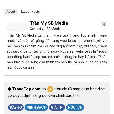
About
Latest Posts
Trần My SB Media
at
Content
SB Media
Trần My SBMedia Là thành viên của Trang Top mình mong
muốn và luôn cố gắng để trang web là sự lựa chọn tuyệt vời
nếu bạn muốn tìm hiểu về các bí quyết làm đẹp, vui chơi, chăm
sóc sức khỏe,… hữu ích mỗi ngày. Ngoài ra, website sẽ là “người
bạn đồng hành” giúp bạn có nhiều thông tin hay, bổ ích, để các
bạn biến cuộc sống của mình trở nên thú vị hơn, cũng như thể
hiện được cá tính
TrangTop.com
có
tiêu chí rõ ràng giúp bạn đọc
4
có quyết định sáng suốt và chính xác hơn
ĐẦY ĐỦ
MINH BẠCH
GIÁ TRỊ
HỮU ÍCH