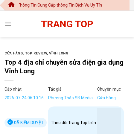
Chuyển
 Thông Tin Cung Cấp thông Tin Dịch Vụ Uy Tín
đến
nội
TRANG TOP
dung
CỬA HÀNG
,
TOP REVIEW
,
VĨNH LONG
Top 4 địa chỉ chuyên sửa điện gia dụng
Vĩnh Long
Cập nhật
Tác giả
Chuyên mục
2026-07-24 06:10:16
Phương Thảo SB Media
Cửa Hàng
ĐÃ KIỂM DUYỆT
Theo dõi Trang Top trên