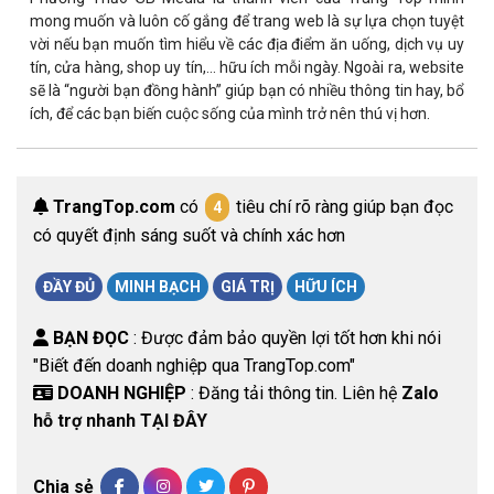
mong muốn và luôn cố gắng để trang web là sự lựa chọn tuyệt
vời nếu bạn muốn tìm hiểu về các địa điểm ăn uống, dịch vụ uy
tín, cửa hàng, shop uy tín,… hữu ích mỗi ngày. Ngoài ra, website
sẽ là “người bạn đồng hành” giúp bạn có nhiều thông tin hay, bổ
ích, để các bạn biến cuộc sống của mình trở nên thú vị hơn.
TrangTop.com
có
tiêu chí rõ ràng giúp bạn đọc
4
có quyết định sáng suốt và chính xác hơn
ĐẦY ĐỦ
MINH BẠCH
GIÁ TRỊ
HỮU ÍCH
BẠN ĐỌC
: Được đảm bảo quyền lợi tốt hơn khi nói
"Biết đến doanh nghiệp qua TrangTop.com"
DOANH NGHIỆP
: Đăng tải thông tin. Liên hệ
Zalo
hỗ trợ nhanh TẠI ĐÂY
Chia sẻ