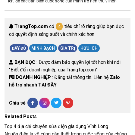
ích, để các bạn biến cuộc sống của mình trở nên thú vị hơn.
TrangTop.com
có
tiêu chí rõ ràng giúp bạn đọc
4
có quyết định sáng suốt và chính xác hơn
ĐẦY ĐỦ
MINH BẠCH
GIÁ TRỊ
HỮU ÍCH
BẠN ĐỌC
: Được đảm bảo quyền lợi tốt hơn khi nói
"Biết đến doanh nghiệp qua TrangTop.com"
DOANH NGHIỆP
: Đăng tải thông tin. Liên hệ
Zalo
hỗ trợ nhanh TẠI ĐÂY
Chia sẻ
Related Posts
Top 4 địa chỉ chuyên sửa điện gia dụng Vĩnh Long
Nguồn điện là vô cùng cần thiết trong cuộc sống của chúng