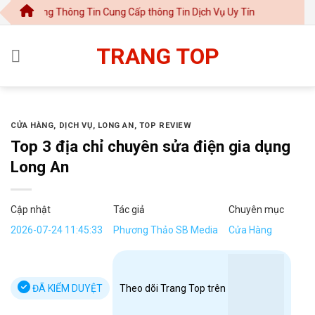
Chuyển
 Cổng Thông Tin Cung Cấp thông Tin Dịch Vụ Uy Tín
đến
nội
TRANG TOP
dung
CỬA HÀNG
,
DỊCH VỤ
,
LONG AN
,
TOP REVIEW
Top 3 địa chỉ chuyên sửa điện gia dụng
Long An
Cập nhật
Tác giả
Chuyên mục
2026-07-24 11:45:33
Phương Thảo SB Media
Cửa Hàng
ĐÃ KIỂM DUYỆT
Theo dõi Trang Top trên