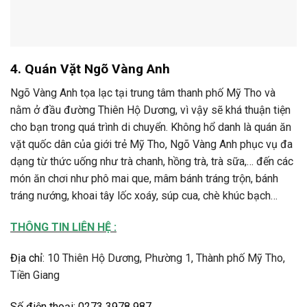
4. Quán Vặt Ngõ Vàng Anh
Ngõ Vàng Anh tọa lạc tại trung tâm thanh phố Mỹ Tho và
nằm ở đầu đường Thiên Hộ Dương, vì vậy sẽ khá thuận tiện
cho bạn trong quá trình di chuyển. Không hổ danh là quán ăn
vặt quốc dân của giới trẻ Mỹ Tho, Ngõ Vàng Anh phục vụ đa
dạng từ thức uống như trà chanh, hồng trà, trà sữa,… đến các
món ăn chơi như phô mai que, mâm bánh tráng trộn, bánh
tráng nướng, khoai tây lốc xoáy, súp cua, chè khúc bạch…
THÔNG TIN LIÊN HỆ :
Địa chỉ
:
10 Thiên Hộ Dương, Phường 1, Thành phố Mỹ Tho,
Tiền Giang
Số điện thoại
:
0273 3978 987