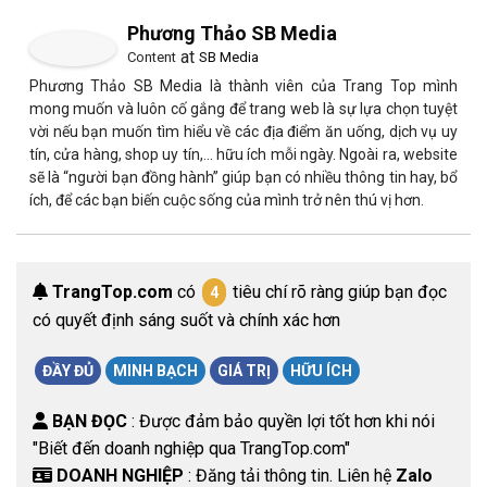
Phương Thảo SB Media
at
Content
SB Media
Phương Thảo SB Media là thành viên của Trang Top mình
mong muốn và luôn cố gắng để trang web là sự lựa chọn tuyệt
vời nếu bạn muốn tìm hiểu về các địa điểm ăn uống, dịch vụ uy
tín, cửa hàng, shop uy tín,… hữu ích mỗi ngày. Ngoài ra, website
sẽ là “người bạn đồng hành” giúp bạn có nhiều thông tin hay, bổ
ích, để các bạn biến cuộc sống của mình trở nên thú vị hơn.
TrangTop.com
có
tiêu chí rõ ràng giúp bạn đọc
4
có quyết định sáng suốt và chính xác hơn
ĐẦY ĐỦ
MINH BẠCH
GIÁ TRỊ
HỮU ÍCH
BẠN ĐỌC
: Được đảm bảo quyền lợi tốt hơn khi nói
"Biết đến doanh nghiệp qua TrangTop.com"
DOANH NGHIỆP
: Đăng tải thông tin. Liên hệ
Zalo