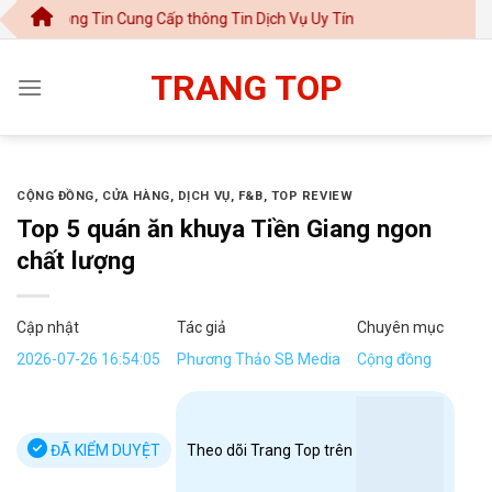
Chuyển
g Tin Cung Cấp thông Tin Dịch Vụ Uy Tín
đến
nội
TRANG TOP
dung
CỘNG ĐỒNG
,
CỬA HÀNG
,
DỊCH VỤ
,
F&B
,
TOP REVIEW
Top 5 quán ăn khuya Tiền Giang ngon
chất lượng
Cập nhật
Tác giả
Chuyên mục
2026-07-26 16:54:05
Phương Thảo SB Media
Cộng đồng
ĐÃ KIỂM DUYỆT
Theo dõi Trang Top trên